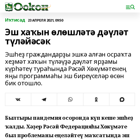
Иҡтисад
23 АПРЕЛЯ 2021, 09:50
Эш хаҡын өлөшләтә дәүләт
түләйәсәк
Эшһеҙ граждандарҙы эшкә алған осраҡта
хеҙмәт хаҡын түләүҙә дәүләт ярҙамы
күрһәтеү тураһында Рәсәй Хөкүмәтенең
яңы программаһы эш биреүселәр өсөн
бик отошло.
Былтырғы пандемия осоронда күп кеше эшһеҙ
ҡалды. Хәҙер Рәсәй Федерацияһы Хөкүмәте
был проблеманы еңеләйтеү маҡсатында эш