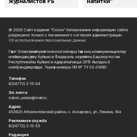
журналистов РБ
напитки"
© 2026 Сайт издания "Оскон" Копирование информации сайта
разрешено только с письменного согласия администрации.
Об использовании персональных данных
Гәзит Элемтә, мәғлүмәт технологиялары һәм киң коммуникациялар
өлкәһендә күҙәтеү буйынса Федераль хеҙмәттең Башҡортостан
Республикаһы буйынса идаралығында 2015 йылдың 6
ноябрендә теркәлде. Теркәү номеры ПИ № ТУ 02-01480.
Телефон
8(34772) 2-15-04
Эл. почта
oskon_askar@mail.ru
Адрес
453620 Абзелиловский район, с. Аскарово, ул. Ленина, 14а
Рекламная служба
8(34772) 2-15-55
Редакция