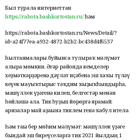
Был турала интернеттан
https://rabota.bashkortostan.ru/
һәм
https://rabota.bashkortostan.ru/News/Detail/?
id=a24f77ea-a932-4872-b2b2-bc438d4f6537
һылтанмалары буйынса тулыраҡ мәғлүмәт
алырға мөмкин. Әгәр районда кемделер
хеҙмәткәрҙәренә дәүләт иҫәбенә эш хаҡы түләү
кеүек мауыҡтырғыс тәҡдим ҡыҙыҡһындырһа,
мәшғүллек үҙәгенә килеп, белгестәр менән
һөйләшә ала. Тик һуҙып йөрөргә ярамай:
ғаризалар май аҙағына тиклем генә ҡабул ителә.
Һәм тағы бер мөһим мәғлүмәт: мәшғүллек үҙәге
бындай эш биреүселәргә тик 2021 йылдың 1