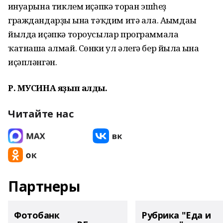
ғинуарына тиклем иҫәпкә торған эшһеҙ
граждандарҙы ғына тәҡдим итә ала. Ағымдағы
йылда иҫәпкә тороусылар программала
ҡатнаша алмай. Сөнки ул әлегә бер йылға ғына
иҫәпләнгән.
Р. МУСИНА яҙып алды.
Читайте нас
Партнеры
Фотобанк
Рубрика "Еда и