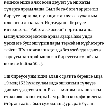
кешене эшкә алған өсөн дәүләт уға эш хаҡы
түләргә ярҙамлаша. Был бөтә-бөтә төрҙәге эш
биреүселәргә лә, шул иҫәптән ауыл хужалығы
өлкәһенә лә ҡағыла. Иң тәүҙә эш биреүсе
интернетта “Работа в России” порталы аша
мәшғүллек хеҙмәтенә ғариза яҙырға һәм унда
үҙендәге буш эш урындары теҙмәһен күрһәтергә
тейеш. Шул ғариза нигеҙендә беҙ үҙебеҙҙә иҫәптә
тороусылар араһынан эш биреүсегә ҡулайлы
кешене һайлайбыҙ.
Эш биреүсе уны эшкә алған осраҡта беренсе айҙа
19 мең 153 һум күләмендә эш хаҡын түләүҙе
дәүләт үҙ өҫтөнә ала. Был -- минималь эш хаҡы +
страховка взностары һәм район коэффициенты.
Әгәр эш хаҡы был сумманан ҙурыраҡ булған