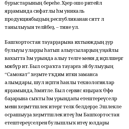
бурыстарының береһе. Хәҙер ошо ритейл
ярҙамында сифатлы һәм уникаль
продукциябыҙҙың республиканан ситтә лә
танылыуын теләйбеҙ, – тине ул.
Башҡортостан тауарҙарына ихтыяждың ҙур
булыуы уларҙы һатып алыусыларҙың уңайлы
ваҡытта һәм урында алыу теләге менән дә иҫәпләшергә
мәжбүр итә. Был осраҡта тауарға эйә булыуҙың
“Самокат” хеҙмәте тәҡдим иткән заманса
алымдары, шул иҫәптән һанлы технологиялар
ярҙамында, әһәмиәтле. Был сервис яңыраҡ Өфө
баҙарына сыҡты һәм урындағы етештереүселәр
менән хеҙмәттәшлек итергә теләк белдерҙе. Эшлекле
осрашыуҙа хеҙмәттәшлек итеү һәм Башҡортостан
етештереүселәренә булышлыҡ итеү юлдары