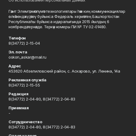
Об использовании персональных данных
Гәзит Элемтә, мәғлүмәт технологиялары һәм киң коммуникациялар
өлкәһендә күҙәтеү буйынса Федераль хеҙмәттең Башҡортостан
Республикаһы буйынса идаралығында 2015 йылдың 6
ноябрендә теркәлде. Теркәү номеры ПИ № ТУ 02-01480.
Телефон
8(34772) 2-15-04
Эл. почта
oskon_askar@mail.ru
Адрес
453620 Абзелиловский район, с. Аскарово, ул. Ленина, 14а
Рекламная служба
8(34772) 2-15-55
Редакция
8(34772) 2-04-80, 8(34772) 2-04-83
Приемная
-
Сотрудничество
8(34772) 2-04-80, 8(34772) 2-04-83
Отдел кадров