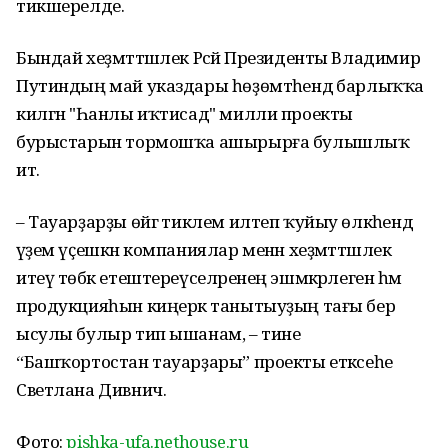
тикшерелде.
Бындай хеҙмәттәшлек Рәсәй Президенты Владимир
Путиндың май указдары һөҙөмтәһендә барлыҡҡа
килгән "Һанлы иҡтисад" милли проекты
бурыстарын тормошҡа ашырырға булышлыҡ
итә.
– Тауарҙарҙы өйгә тиклем илтеп ҡуйыу өлкәһендә
әүҙем үҫешкән компаниялар менән хеҙмәттәшлек
итеү төбәк етештереүселәренең эшмәкәрлеген һәм
продукцияһын киңерәк танытыуҙың тағы бер
ысулы булыр тип ышанам, – тине
“Башҡортостан тауарҙары” проекты етәксеһе
Светлана Дивнич.
Фото:
pishka-ufa.nethouse.ru