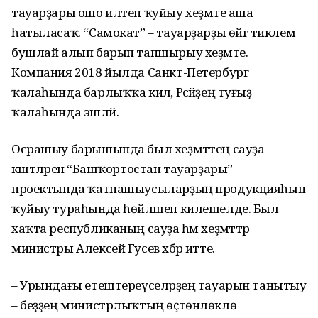
тауарҙары ошо илтеп ҡуйыу хеҙмәте аша
һатыласаҡ. “Самокат” – тауарҙарҙы өйгә тиклем
бушлай алып барып тапшырыу хеҙмәте.
Компания 2018 йылда Санкт-Петербург
ҡалаһында барлыҡҡа килә, Рәсәйҙең туғыҙ
ҡалаһында эшләй.
Осрашыу барышында был хеҙмәттең сауҙа
кәштәләренә “Башҡортостан тауарҙары”
проектында ҡатнашыусыларҙың продукцияһын
ҡуйыу тураһында һөйләшеп килешелде. Был
хаҡта республиканың сауҙа һәм хеҙмәттәр
министры Алексей Гусев хәбәр итте.
– Урындағы етештереүселәрҙең тауарын танытыу
– беҙҙең министрлыҡтың өҫтөнлөклө