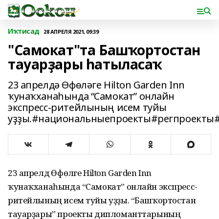
Иҡтисад
28 АПРЕЛЯ 2021, 09:39
"Самокат"та Башҡортостан
тауарҙары һатыласаҡ
23 апрелдә Өфөләге Hilton Garden Inn
ҡунаҡханаһында “Самокат” онлайн
экспресс-ритейлының исем туйы
уҙҙы.#национальныепроекты#регпроекты
23 апрелдә Өфөләге Hilton Garden Inn
ҡунаҡханаһында “Самокат” онлайн экспресс-
ритейлының исем туйы уҙҙы. “Башҡортостан
тауарҙары” проекты дипломанттарының