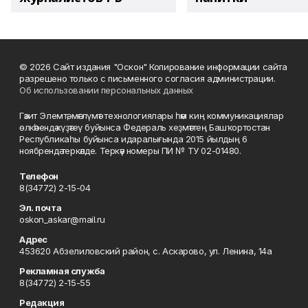
© 2026 Сайт издания "Оскон" Копирование информации сайта
разрешено только с письменного согласия администрации.
Об использовании персональных данных
Гәзит Элемтә, мәғлүмәт технологиялары һәм киң коммуникациялар
өлкәһендә күҙәтеү буйынса Федераль хеҙмәттең Башҡортостан
Республикаһы буйынса идаралығында 2015 йылдың 6
ноябрендә теркәлде. Теркәү номеры ПИ № ТУ 02-01480.
Телефон
8(34772) 2-15-04
Эл. почта
oskon_askar@mail.ru
Адрес
453620 Абзелиловский район, с. Аскарово, ул. Ленина, 14а
Рекламная служба
8(34772) 2-15-55
Редакция