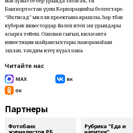
мәғлүмәтте бер урында табасаҡ, ти
Башҡортостан үҫеш Корпорацияһы белгестәре.
“Иҡтисад” милли проектына ярашлы, һәр төбәк
күберәк инвесторҙар йәлеп итеп эш урындары
асырға тейеш. Ошонан сығып, киләсәктә
инвестиция майҙансыҡтары панорамаһын
эшләп, тәҡдим итеү күҙаллана.
Читайте нас
Партнеры
Фотобанк
Рубрика "Еда и
журналистов РБ
напитки"