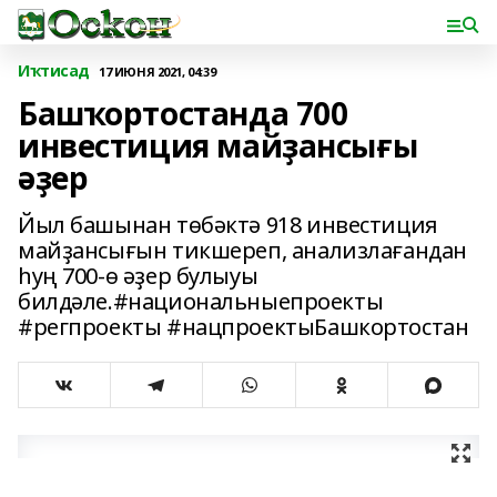
Иҡтисад
17 ИЮНЯ 2021, 04:39
Башҡортостанда 700
инвестиция майҙансығы
әҙер
Йыл башынан төбәктә 918 инвестиция
майҙансығын тикшереп, анализлағандан
һуң 700-ө әҙер булыуы
билдәле.#национальныепроекты
#регпроекты #нацпроектыБашкортостан