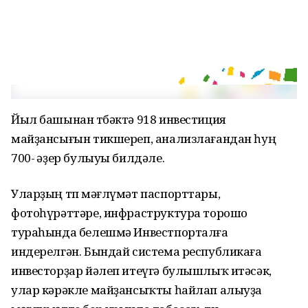
Йыл башынан төбәктә 918 инвестиция
майҙансығын тикшереп, анализлағандан һуң
700-ө әҙер булыуы билдәле.
Уларҙың төп мәғлүмәт паспорттары,
фотоһүрәттәре, инфраструктура торошо
тураһында белешмә Инвестпорталға
индерелгән. Бындай система республикаға
инвесторҙар йәлеп итеүгә булышлыҡ итәсәк,
улар кәрәкле майҙансыҡты һайлап алыуҙа