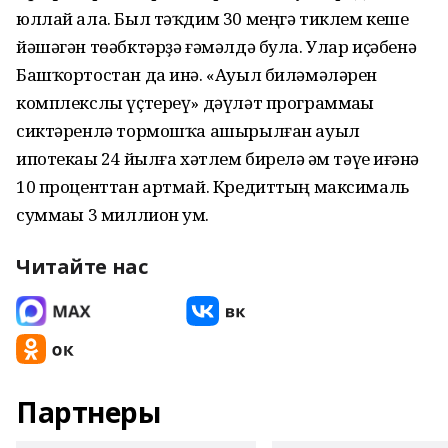
юллай ала. Был тәҡдим 30 меңгә тиклем кеше
йәшәгән төәбктәрҙә ғәмәлдә була. Улар иҫәбенә
Башҡортостан да инә. «Ауыл биләмәләрен
комплекслы үҫтереү» дәүләт программаһы
сиктәренлә тормошҡа ашырылған ауыл
ипотекаһы 24 йылға хәтлем бирелә һәм тәүһе иғәнә
10 проценттан артмай. Кредиттың максималь
суммаһы 3 миллион һум.
Читайте нас
Партнеры