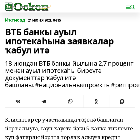
Иҡтисад
21 ИЮНЯ 2021, 04:15
ВТБ банкы ауыл
ипотекаһына заявкалар
ҡабул итә
18 июндән ВТБ банкы йылына 2,7 процент
менән ауыл ипотекаһы биреүгә
документтар ҡабул итә
башланы.#национальныепроекты#регпрое
Клиенттар ер участкаһында төҙөлә башлаған
йорт алыуға, таун-хауста йәки 5 ҡатҡа тиклемге
күп фатирлы йортта торлаҡ алыуға кредит