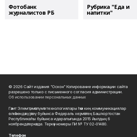
Фотобанк
Рубрика "Еда и
журналистов РБ
напитки"
© 2026 Сайт издания "Оскон" Копирование информации сайта
разрешено только с письменного согласия администрации.
Об использовании персональных данных
Гәзит Элемтә, мәғлүмәт технологиялары һәм киң коммуникациялар
өлкәһендә күҙәтеү буйынса Федераль хеҙмәттең Башҡортостан
Республикаһы буйынса идаралығында 2015 йылдың 6
ноябрендә теркәлде. Теркәү номеры ПИ № ТУ 02-01480.
Телефон