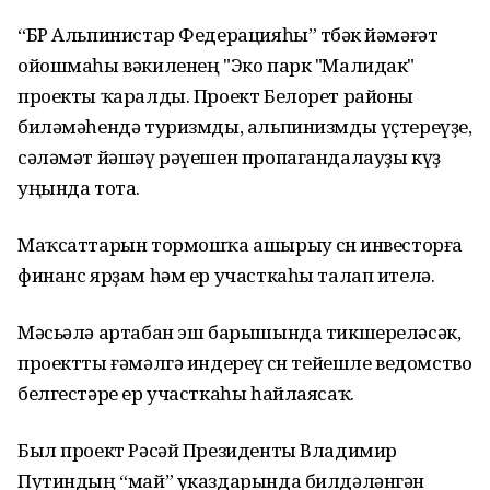
“БР Альпинистар Федерацияһы” төбәк йәмәғәт
ойошмаһы вәкиленең "Эко парк "Малидак"
проекты ҡаралды. Проект Белорет районы
биләмәһендә туризмды, альпинизмды үҫтереүҙе,
сәләмәт йәшәү рәүешен пропагандалауҙы күҙ
уңында тота.
Маҡсаттарын тормошҡа ашырыу өсөн инвесторға
финанс ярҙам һәм ер участкаһы талап ителә.
Мәсьәлә артабан эш барышында тикшереләсәк,
проектты ғәмәлгә индереү өсөн тейешле ведомство
белгестәре ер участкаһы һайлаясаҡ.
Был проект Рәсәй Президенты Владимир
Путиндың “май” указдарында билдәләнгән