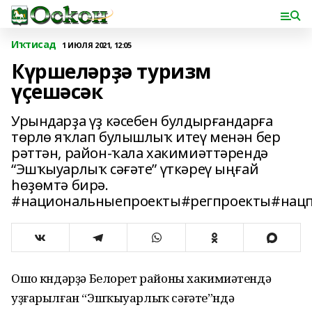
Иҡтисад
1 ИЮЛЯ 2021, 12:05
Күршеләрҙә туризм
үҫешәсәк
Урындарҙа үҙ кәсебен булдырғандарға
төрлө яҡлап булышлыҡ итеү менән бер
рәттән, район-ҡала хакимиәттәрендә
“Эшҡыуарлыҡ сәғәте” үткәреү ыңғай
һөҙөмтә бирә.
#национальныепроекты#регпроекты#нацп
Ошо көндәрҙә Белорет районы хакимиәтендә
уҙғарылған “Эшҡыуарлыҡ сәғәте”ндә