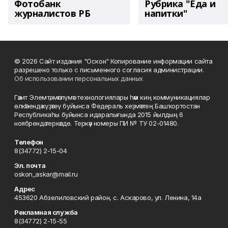
Фотобанк
Рубрика "Еда и
журналистов РБ
напитки"
© 2026 Сайт издания "Оскон" Копирование информации сайта
разрешено только с письменного согласия администрации.
Об использовании персональных данных
Гәзит Элемтә, мәғлүмәт технологиялары һәм киң коммуникациялар
өлкәһендә күҙәтеү буйынса Федераль хеҙмәттең Башҡортостан
Республикаһы буйынса идаралығында 2015 йылдың 6
ноябрендә теркәлде. Теркәү номеры ПИ № ТУ 02-01480.
Телефон
8(34772) 2-15-04
Эл. почта
oskon_askar@mail.ru
Адрес
453620 Абзелиловский район, с. Аскарово, ул. Ленина, 14а
Рекламная служба
8(34772) 2-15-55