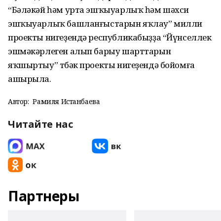
“Бәләкәй һәм урта эшҡыуарлыҡ һәм шәхси
эшҡыуарлыҡ башланғыстарын яҡлау” милли
проекты нигеҙендә республикабыҙҙа “Йүнселлек
эшмәкәрлеген алып барыу шарттарын
яҡшыртыу” төбәк проекты нигеҙендә бойомға
ашырыла.
Автор:
Рамиля Истанбаева
Читайте нас
Партнеры