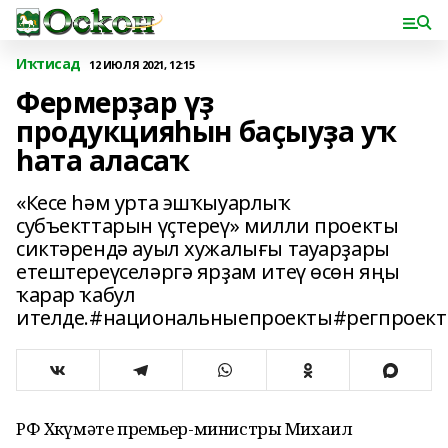
Иҡтисад
12 ИЮЛЯ 2021, 12:15
Фермерҙар үҙ
продукцияһын баҫыуҙа уҡ
һата аласаҡ
«Кесе һәм урта эшҡыуарлыҡ
субъекттарын үҫтереү» милли проекты
сиктәрендә ауыл хужалығы тауарҙары
етештереүселәргә ярҙам итеү өсөн яңы
ҡарар ҡабул
ителде.#национальныепроекты#регпроек
РФ Хөкүмәте премьер-министры Михаил