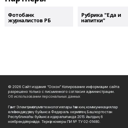
Фотобанк
Рубрика "Еда и
журналистов РБ
напитки"
© 2026 Сайт издания "Оскон" Копирование информации сайта
разрешено только с письменного согласия администрации.
Об использовании персональных данных
Гәзит Элемтә, мәғлүмәт технологиялары һәм киң коммуникациялар
өлкәһендә күҙәтеү буйынса Федераль хеҙмәттең Башҡортостан
Республикаһы буйынса идаралығында 2015 йылдың 6
ноябрендә теркәлде. Теркәү номеры ПИ № ТУ 02-01480.