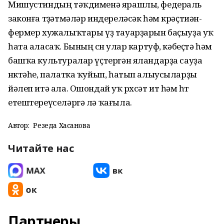
Мишустиндың тәҡдименә ярашлы, федераль
законға төҙәтмәләр индереләсәк һәм крәҫтиән-
фермер хужалыҡтары үҙ тауарҙарын баҫыуҙа уҡ
һата аласаҡ. Бының өсөн улар картуф, кәбеҫтә һәм
башҡа культуралар үҫтергән яландарҙа сауҙа
нөктәһе, палатка ҡуйып, һатып алыусыларҙы
йәлеп итә ала. Ошондай уҡ рөхсәт ит һәм һөт
етештереүселәргә лә ҡағыла.
Автор:
Резеда Хасанова
Читайте нас
Партнеры