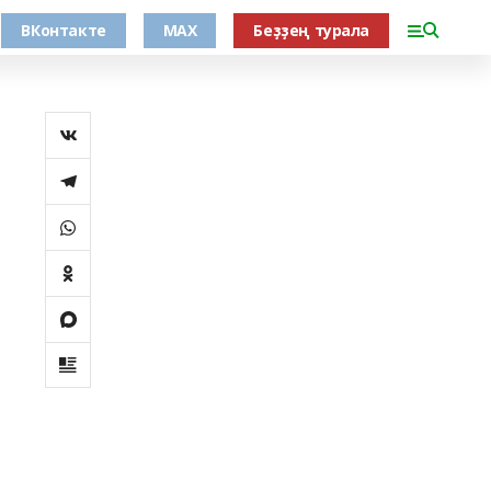
ВКонтакте
MAX
Беҙҙең турала