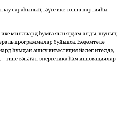
ялау сараһының тәүге ике тонна партияһы
 ике миллиард һумға яҡын ярҙам алды, шуның
ераль программалар буйынса. Һөҙөмтәлә
иард һумдан ашыу инвестиция йәлеп ителде,
– тине сәнәғәт, энергетика һәм инновациялар