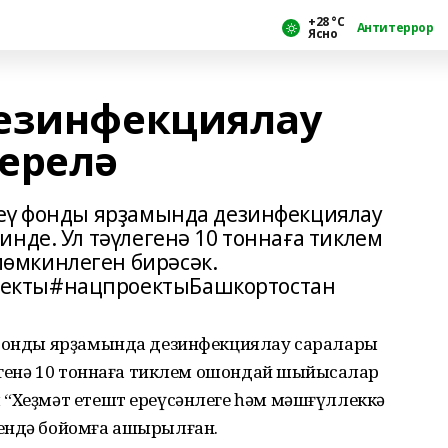
+28 °С
Антитеррор
Ясно
дезинфекциялау
ерелә
реү фонды ярҙамында дезинфекциялау
нде. Ул тәүлегенә 10 тоннаға тиклем
өмкинлеген бирәсәк.
екты#нацпроектыБашкортостан
 фонды ярҙамында дезинфекциялау саралары
легенә 10 тоннаға тиклем ошондай шыйыҡсалар
 “Хеҙмәт етешт ереүсәнлеге һәм мәшғүллеккә
рендә бойомға ашырылған.