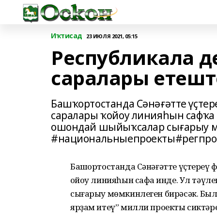
Иҡтисад
23 ИЮЛЯ 2021, 05:15
Республикала 
саралары етешт
Башҡортостанда Сәнәғәтте үҫте
саралары ҡойоу линияһын сафҡа и
ошондай шыйыҡсалар сығарыу м
#национальныепроекты#регпро
Башҡортостанда Сәнәғәтте үҫтереү
ҡойоу линияһын сафҡа инде. Ул тәү
сығарыу мөмкинлеген бирәсәк. Был
ярҙам итеү” милли проекты сиктә