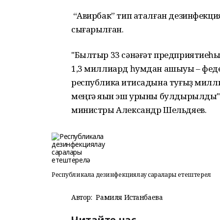
“Авирбак” тип аталған дезинфекци
сығарылған.
"Былтыр 33 сәнәғәт предприятиеһы
1,3 миллиард һумдан ашыуы – фед
республика иҡтисадына туғыҙ милл
меңгә яҡын эш урыны булдырылды", 
министры Александр Шельдяев.
Республикала дезинфекциялау саралары етештерелә
Автор:
Рамиля Истанбаева
Читайте нас