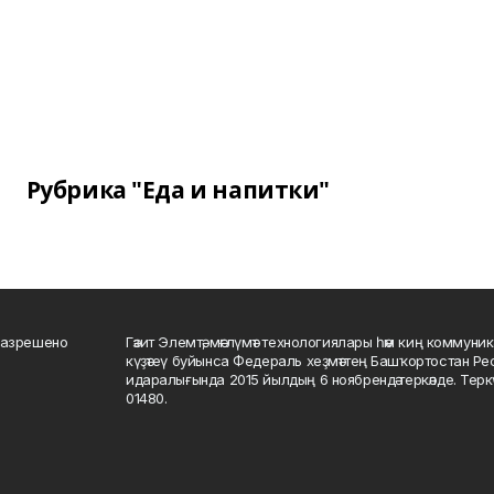
Рубрика "Еда и напитки"
разрешено
Гәзит Элемтә, мәғлүмәт технологиялары һәм киң коммуник
күҙәтеү буйынса Федераль хеҙмәттең Башҡортостан Р
идаралығында 2015 йылдың 6 ноябрендә теркәлде. Тер
01480.