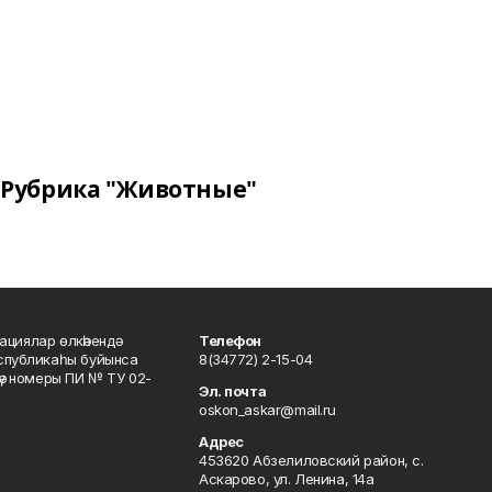
Рубрика "Животные"
ациялар өлкәһендә
Телефон
еспубликаһы буйынса
8(34772) 2-15-04
кәү номеры ПИ № ТУ 02-
Эл. почта
oskon_askar@mail.ru
Адрес
453620 Абзелиловский район, с.
Аскарово, ул. Ленина, 14а