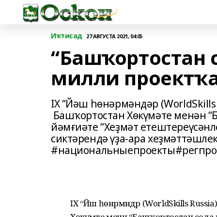
Иҡтисад
27 АВГУСТА 2021, 04:05
“Башҡортостан 
милли проектҡ
IX “Йәш һөнәрмәндәр (WorldSkill
Башҡортостан Хөкүмәте менән “
йәмғиәте “Хеҙмәт етештереүсән
сиктәрендә үҙа-ара хеҙмәттәшлек
#национальныепроекты#регпро
IX “Йәш һөнәрмәндәр (WorldSkills Ru
Хөкүмәте менән “Башҡортостан сода 