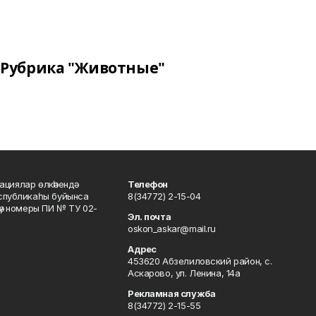
Рубрика "Животные"
ациялар өлкәһендә
Телефон
еспубликаһы буйынса
8(34772) 2-15-04
кәү номеры ПИ № ТУ 02-
Эл. почта
oskon_askar@mail.ru
Адрес
453620 Абзелиловский район, с.
Аскарово, ул. Ленина, 14а
Рекламная служба
8(34772) 2-15-55