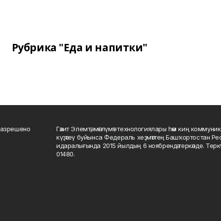
Рубрика "Еда и напитки"
разрешено
Гәзит Элемтә, мәғлүмәт технологиялары һәм киң коммуник
күҙәтеү буйынса Федераль хеҙмәттең Башҡортостан Р
идаралығында 2015 йылдың 6 ноябрендә теркәлде. Тер
01480.