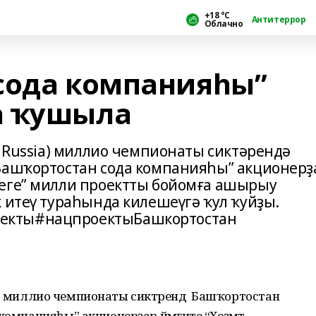
+18 °С
Антитеррор
Облачно
сода компанияһы”
а ҡушыла
s Russia) миллио чемпионаты сиктәрендә
Башҡортостан сода компанияһы” акционерҙ
леге” милли проектты бойомға ашырыу
 итеү тураһында килешеүгә ҡул ҡуйҙы.
екты#нацпроектыБашкортостан
ssia) миллио чемпионаты сиктәрендә Башҡортостан
компанияһы” акционерҙар йәмғиәте “Хеҙмәт