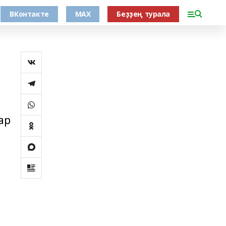
ВКонтакте
MAX
Беҙҙең турала
ар