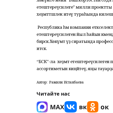
етештереүсәнлеге” милли проектты 
хеҙмәттәшлек итеү тураһында килеше
Республика һәм компания етәкселектәр
етештереүсәнлеген йыл һайын кәме
бирәсәк.Хөкүмәт үҙ сиратында профес
итәсәк.
“БСК”-ла хеҙмәт етештереүсәнлеген
ассортиметын киңәйтеү, яңы тауарҙ
Автор:
Рамиля Истанбаева
Читайте нас