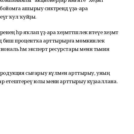
бойомға ашырыу сиктәрендә үҙа-ара
үгә ҡул ҡуйҙы.
енең һәр яҡлап үҙ-ара хеҙмәтәтәшлек итеүе хеҙмәт
ндә биш процентҡа арттырырға мөмкинлек
сиональ һәм эксперт ресурстары менән тәьмин
 продукция сығарыу күләмен арттырыу, уның
ар етештереү юлы менән арттырыу күҙааллана.