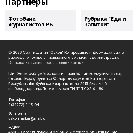
Партнеры
Фотобанк
Рубрика "Еда и
журналистов РБ
напитки"
© 2026 Сайт издания "Оскон" Копирование информации сайта
разрешено только с письменного согласия администрации.
Об использовании персональных данных
Гәзит Элемтә, мәғлүмәт технологиялары һәм киң коммуникациялар
өлкәһендә күҙәтеү буйынса Федераль хеҙмәттең Башҡортостан
Республикаһы буйынса идаралығында 2015 йылдың 6
ноябрендә теркәлде. Теркәү номеры ПИ № ТУ 02-01480.
Телефон
8(34772) 2-15-04
Эл. почта
oskon_askar@mail.ru
Адрес
453620 Абзелиловский район, с. Аскарово, ул. Ленина, 14а