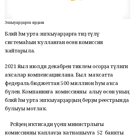
Эшҡыуарҙарға ярҙам
Бәләкәй һәм урта эшҡыуарҙарға тиҙ түләү
системаһын ҡулланған өсөн комиссия
ҡайтарыла.
2021 йыл июлдән декабренә тиклем осорҙа түләнгән
аҡсалар компенсациялана. Был маҡсатта
федераль бюджеттан 500 миллион һум аҡса
бүленә. Компанияға комиссияны алыу өсөн уның
бәләкәй һәм урта эшҡыуарҙарҙың берҙәм реестрында
булыуы мотлаҡ.
Рәсәйҙең иҡтисади үҫеш министрлығы
комиссияны ҡаплауҙа ҡатнашыуға 52 банкты