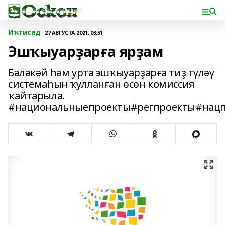
Иҡтисад
27 АВГУСТА 2021, 03:51
Эшҡыуарҙарға ярҙам
Бәләкәй һәм урта эшҡыуарҙарға тиҙ түләү
системаһын ҡулланған өсөн комиссия
ҡайтарыла.
#национальныепроекты#регпроекты#нацп