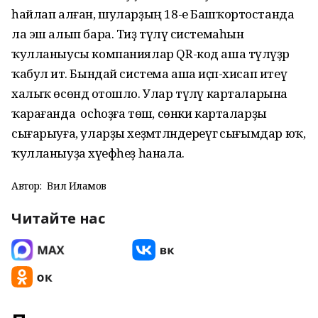
һайлап алған, шуларҙың 18-е Башҡортостанда
ла эш алып бара. Тиҙ түләү системаһын
ҡулланыусы компаниялар QR-код аша түләүҙәр
ҡабул итә. Бындай система аша иҫәп-хисап итеү
халыҡ өсөндә отошло. Улар түләү карталарына
ҡарағанда осһоҙға төшә, сөнки карталарҙы
сығарыуға, уларҙы хеҙмәтләндереүгә сығымдар юҡ,
ҡулланыуҙа хәүефһеҙ һанала.
Автор:
Вил Илһамов
Читайте нас