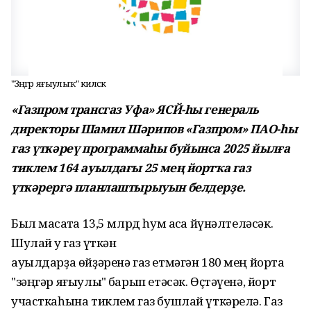
"Зәңгәр яғыулыҡ" киләсәк
«Газпром трансгаз Уфа» ЯСЙ-һы генераль
директоры Шамил Шәрипов «Газпром» ПАО-һы
газ үткәреү программаһы буйынса 2025 йылға
тиклем 164 ауылдағы 25 мең йортҡа газ
үткәрергә планлаштырыуын белдерҙе.
Был маҡсатҡа 13,5 млрд һум аҡса йүнәлтеләсәк.
Шулай уҡ газ үткән
ауылдарҙа өйҙәренә газ етмәгән 180 мең йортҡа
"зәңгәр яғыулыҡ" барып етәсәк. Өҫтәүенә, йорт
участкаһына тиклем газ бушлай үткәрелә. Газ