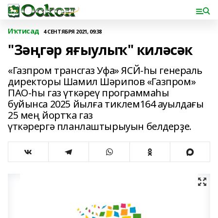
Иҡтисад
4 СЕНТЯБРЯ 2021, 09:38
"Зәңгәр яғыулыҡ" киләсәк
«Газпром трансгаз Уфа» ЯСЙ-һы генераль
директоры Шамил Шәрипов «Газпром»
ПАО-һы газ үткәреү программаһы
буйынса 2025 йылға тиклем164 ауылдағы
25 мең йортҡа газ
үткәрергә планлаштырыуын белдерҙе.