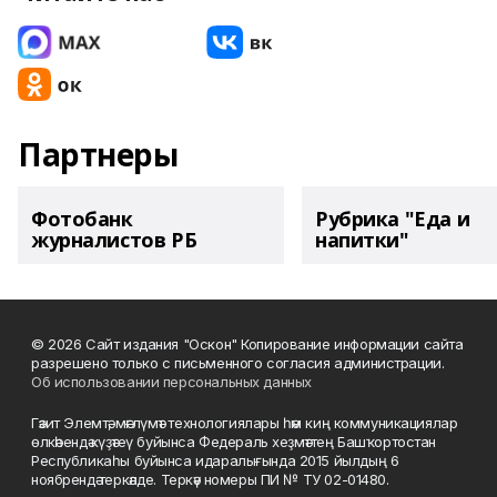
Партнеры
Фотобанк
Рубрика "Еда и
журналистов РБ
напитки"
© 2026 Сайт издания "Оскон" Копирование информации сайта
разрешено только с письменного согласия администрации.
Об использовании персональных данных
Гәзит Элемтә, мәғлүмәт технологиялары һәм киң коммуникациялар
өлкәһендә күҙәтеү буйынса Федераль хеҙмәттең Башҡортостан
Республикаһы буйынса идаралығында 2015 йылдың 6
ноябрендә теркәлде. Теркәү номеры ПИ № ТУ 02-01480.