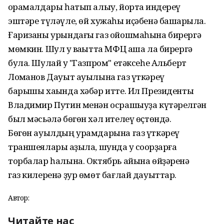
ҡорамалдары һатып алыу, йортҡа индереү
эштәре түләүле, өй хужаһы иҫәбенә башҡарыла.
Ғаризаны урындағы газ ойошмаһына бирергә
мөмкин. Шул уҡ ваҡытта МФЦ аша ла бирергә
була. Шулай уҡ "Газпром" етәксеһе Альберт
Лоҡманов Дауыт ауылына газ үткәреү
барышы хаҡында хәбәр итте. Ил Президенты
Владимир Путин менән осрашыуҙа күтәрелгән
был мәсьәлә бөгөн хәл ителеү өҫтөндә.
Бөгөн ауылдың урамдарына газ үткәреү
траншеялары ҡаҙыла, шунда уҡ соҡорҙарға
торбалар һалына. Октябрь айына өйҙәренә
газ килеренә ҙур өмөт бағлай дауыттар.
Автор:
Читайте нас