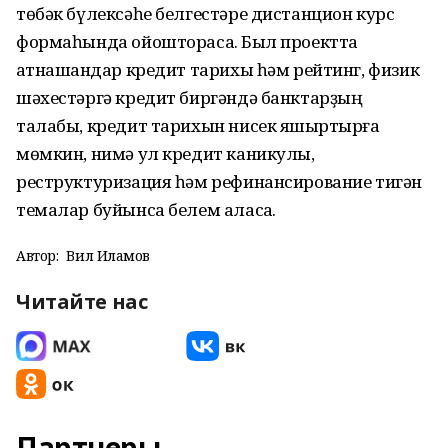
төбәк бүлексәһе белгестәре дистанцион курс
формаһында ойошторасаҡ. Был проектта
ҡатнашҡандар кредит тарихы һәм рейтинг, физик
шәхестәргә кредит биргәндә банктарҙың
талабы, кредит тарихын нисек яҡшыртырға
мөмкин, нимә ул кредит каникулы,
реструктуризация һәм рефинансирование тигән
темалар буйынса белем аласаҡ.
Автор:
Вил Илһамов
Читайте нас
Партнеры