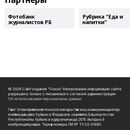
Фотобанк
Рубрика "Еда и
журналистов РБ
напитки"
© 2026 Сайт издания "Оскон" Копирование информации сайта
разрешено только с письменного согласия администрации.
Об использовании персональных данных
Гәзит Элемтә, мәғлүмәт технологиялары һәм киң коммуникациялар
өлкәһендә күҙәтеү буйынса Федераль хеҙмәттең Башҡортостан
Республикаһы буйынса идаралығында 2015 йылдың 6
ноябрендә теркәлде. Теркәү номеры ПИ № ТУ 02-01480.