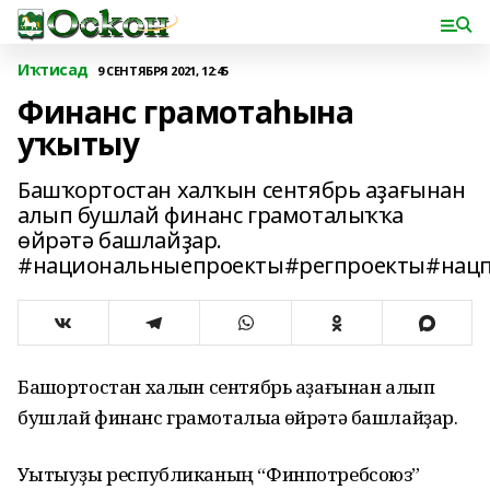
Иҡтисад
9 СЕНТЯБРЯ 2021, 12:45
Финанс грамотаһына
уҡытыу
Башҡортостан халҡын сентябрь аҙағынан
алып бушлай финанс грамоталыҡҡа
өйрәтә башлайҙар.
#национальныепроекты#регпроекты#нацп
Башҡортостан халҡын сентябрь аҙағынан алып
бушлай финанс грамоталыҡҡа өйрәтә башлайҙар.
Уҡытыуҙы республиканың “Финпотребсоюз”