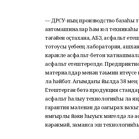
— ДРСУ-ның производство базаһы 
автомашиналар һәм юл техникаһы ө
тәғәйен оҫтахана, АБЗ, асфальт е
тотоусы үҙебеҙҙең лаборатория, ашха
кәрәкле асфальт-бетон ҡатнашмал
асфальт етештерелде. Предприятие
материалдар менән тәьмин итеүсе
ла һәйбәт. Ағымдағы йылда 38 ме
Етештергән бөтә продукция станда
асфальт һалыу технологияһы ла яңыр
гарантия мәленән дә оҙағыраҡ ваҡы
ямғырлы йәки һыуыҡ миҙгелдә лә а
кәрәкмәй, заманса эш технологияһ