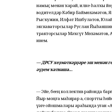
намыҫ менән ҡарай, илке-һалҡы йө
водителдәр Кәбир Баймөхәмәтов, Яз
Рысҡужин, Илфат Ишбулатов, Юлай 
экскаваторсылар Руслан Йыһаншин,
тракторсылар Мәҡсүт Мөхәмәтов, 
инем.
— ДРСУ хеҙмәткәрҙәре эш менән ге
әүҙем ҡатнаша...
— Эйе, беҙҙең коллектив районда ба
Йыр-моңға маһирҙар ҙа, спортты һөйө
үҙәге ойошмалары араһында уҙған «