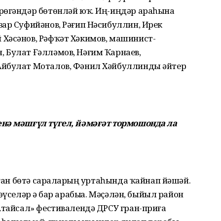
рөгәндәр бөтөнләй юҡ. Иң-иңдәр араһына
ар Суфийәнов, Рәғип Нәсибуллин, Ирек
Хәсәнов, Рәфҡәт Хәкимов, машинист-
 Булат Ғәлләмов, Нәғим Ҡарнаев,
Айбулат Моталов, Фәнил Хәйбуллинды әйтер
нә мәшғүл түгел, йәмәғәт тормошонда ла
рған бөтә сараларҙың уртаһында ҡайнап йәшәй.
үселәр ҙә бар арабыҙҙа. Мәҫәлән, быйыл район
Атайсал» фестивалендә ДРСУ гран-приға