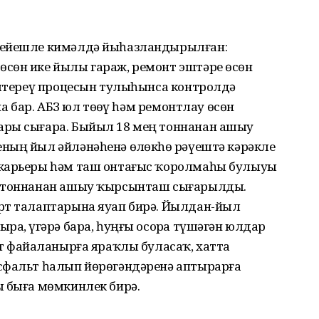
тейешле кимәлдә йыһазландырылған:
сөн ике йылы гараж, ремонт эштәре өсөн
тештереү процесын тулыһынса контролдә
на бар. АБЗ юл төҙөү һәм ремонтлау өсөн
ары сығара. Быйыл 18 мең тоннанан ашыу
ның йыл әйләнәһенә өҙлөкһөҙ рәүештә кәрәкле
 карьеры һәм таш онтағыс ҡоролмаһы булыуы
ң тоннанан ашыу ҡырсынташ сығарылды.
рт талаптарына яуап бирә. Йылдан-йыл
а, үҙгәрә бара, һуңғы осорҙа түшәгән юлдар
т файҙаланырға яраҡлы буласаҡ, хатта
сфальт һалып йөрөгәндәренә аптырарға
ы быға мөмкинлек бирә.