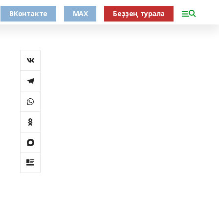
ВКонтакте
MAX
Беҙҙең турала