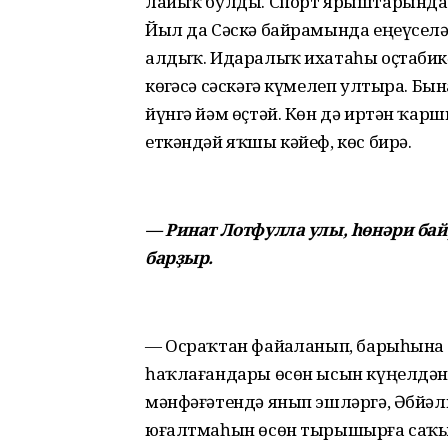
лайыҡ булды. Спорт ярыштарында 
Йыл да Сәскә байрамында еңеүселә
алдыҡ. Идаралыҡ ихатаһы оҫтабикәл
көҙгәсә сәскәгә күмелеп ултыра. Бы
йүнгә йәм өҫтәй. Көн дә иртән ҡа
еткәндәй яҡшы кәйеф, көс бирә.
— Ринат Лотфулла улы, һөнәри ба
барҙыр.
— Осраҡтан файҙаланып, барыһына л
һаҡлағандары өсөн ысын күңелдән 
мәнфәғәтендә янып эшләргә, Әбйә
юғалтмаһын өсөн тырышырға саҡы