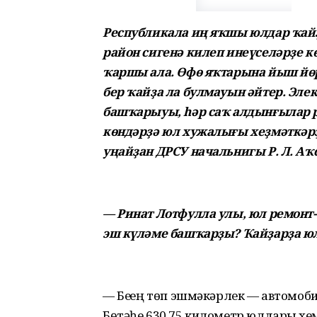
Республикала иң яҡшы юлдар ҡайҙа
район сигенә килеп инеүселәрҙе к
ҡаршы ала. Өфө яҡтарына йыш йөр
бер ҡайҙа ла булмауын әйтер. Эл
башҡарыуы, һәр саҡ алдынғылар р
көндәрҙә юл хужалығы хеҙмәткәр
уңайҙан ДРСУ начальнигы Р. Л. Аҡ
— Ринат Лотфулла улы, юл ремон
эш күләме башҡарҙы? Ҡайҙарҙа ю
— Беҙҙең төп эшмәкәрлек — автомоб
Бөтәһе 630,75 километр юлдарҙы хеҙ