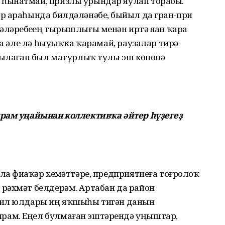
һынатмай, призлы урындар яулап торабыҙ.
р араһында билдәләнәбеҙ, быйыл да гран-при
әребеҙҙең тырышлығы менән иртә яҙҙан ҡара
на әле лә һыуыҡҡа ҡарамай, раузалар тирә-
ршылаған был матурлыҡ тулы эш көнөнә
йрам уңайынан коллективҡа әйтер һүҙегеҙ
а фиҙаҡәр хеҙмәттәре, предприятиеға тоғролоҡ
рәхмәт белдерәм. Артабан да район
лил юлдары иң яҡшыһы тигән данын
рам. Еңел булмаған эштәрендә уңыштар,