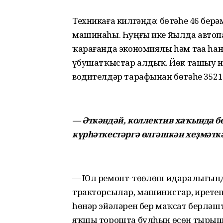
Техникаға килгәндә: бөтәһе 46 берә
машинаһы. Һуңғы ике йылда автопа
ҡарағанда экономиялы һәм таҙа һа
үҙбушатҡыстар алдыҡ. Йөк ташыу ниг
водителдәр тарафынан бөтәһе 3521
— Әткәндәй, коллектив хаҡында б
күрһәткестәргә өлгәшкән хеҙмәткә
— Юл ремонт-төҙөлөш идаралығында
тракторсылар, машинистар, иретеп 
һөнәр эйәләрен бер маҡсат берләшт
яҡшы торошта булһын өсөн тырыша.