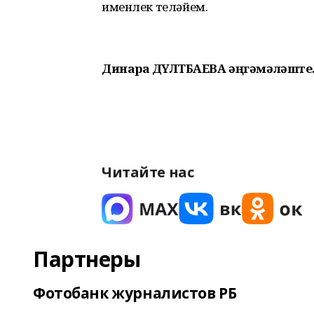
именлек теләйем.
Динара ДӘҮЛӘТБАЕВА әңгәмәләште
Читайте нас
Партнеры
Фотобанк журналистов РБ