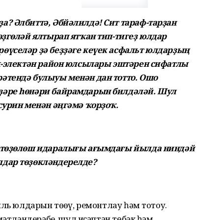
? Әлбиттә, Әбйәлилдә! Сит тараф-тарҙан
өҙгөләй ялтырап ятҡан тип-тигеҙ юлдар
өүселәр ҙә беҙҙәге кеүек асфальт юлдарҙың
ек-электән район юлсылары эштәрен сифатлы
әтендә булыуы менән дан тотто. Ошо
ҙәре һөнәри байрамдарын билдәләй. Шул
сурин менән әңгәмә ҡорҙоҡ.
т-төҙөлөш идаралығы ағымдағы йылда ниндәй
лдар төҙөкләндерелде?
иль юлдарын төҙөү, ремонтлау һәм тотоу.
мәтләндерәбеҙ, шул иҫәптән төбәк һәм