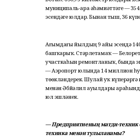
муниципаль-ара әһәмиәттәге — 354,
эсендәге юлдар. Бынан тыш, 36 күпе
Ағымдағы йылдың 9 айы эсендә 14
башҡарҙыҡ. Стәрлетамаҡ — Белоре
участкаһын ремонтланыҡ, бында э
— Аэропорт юлында 14 миллион һу
төҙөкләндерҙек. Шулай уҡ күперҙәрг
менән Әбйәлил ауылдары араһындағ
юл эшләнек.
— Предприятиеның матди-техник б
техника менән тулыланамы?