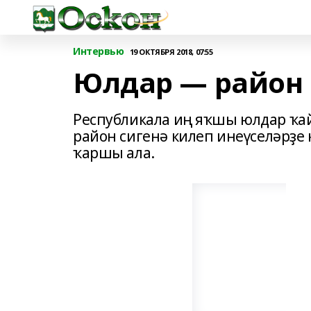
Интервью
19 ОКТЯБРЯ 2018, 07:55
Юлдар — район 
Республикала иң яҡшы юлдар ҡай
район сигенә килеп инеүселәрҙе 
ҡаршы ала.