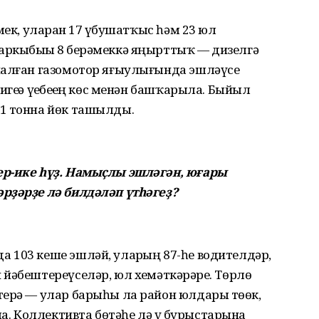
мек, уларҙан 17 үҙбушатҡыс һәм 23 юл
ркыбыҙҙы 8 берәмеккә яңырттыҡ — дизелгә
налған газомотор яғыулығында эшләүсе
еҙҙә үҙебеҙҙең көс менән башҡарыла. Быйыл
1 тонна йөк ташылды.
ер-ике һүҙ. Намыҫлы эшләгән, юғары
рҙәрҙе лә билдәләп үтһәгеҙ?
 103 кеше эшләй, уларҙың 87-һе водителдәр,
йәбештереүселәр, юл хеҙмәткәрҙәре. Төрлө
ерә — улар барыһы ла район юлдары төҙөк,
 Коллективта бөтәһе лә үҙ бурыстарына