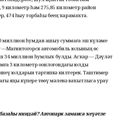
 9 километр һәм 275,85 километр район
р, 474 һыу торбаһы беҙҙең ҡарамаҡта.
0 миллион һумдан ашыу суммаға эш күләме
т —Магнитогорск автомобиль юлының өс
ш 34 миллион һумлыҡ булды. Асҡар — Дәүләт
мға 3 километр оҙонлоғондағы юлды
ә инеү юлдарын тәртипкә килтерҙек. Таштимер
ы яңы күперҙе төҙөү мәленә ваҡытлыса урау
азаһы ниндәй? Автопарк заманса ҡеүәтле