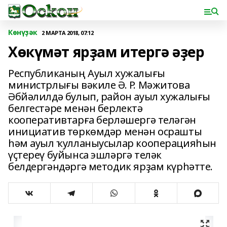
Көнүҙәк
2 МАРТА 2018, 07:12
Хөкүмәт ярҙам итергә әҙер
Республиканың Ауыл хужалығы
министрлығы вәкиле Ә. Р. Мәжитова
Әбйәлилдә булып, район ауыл хужалығы
белгестәре менән берлектә
кооперативтарға берләшергә теләгән
инициатив төркөмдәр менән осрашты
һәм ауыл ҡулланыусылар кооперацияһын
үҫтереү буйынса эшләргә теләк
белдергәндәргә методик ярҙам күрһәтте.