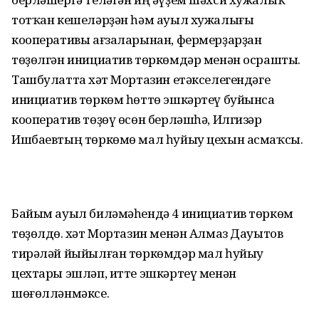
тотҡан кешеләрҙән һәм ауыл хужалығы
кооперативы ағзаларынан, фермерҙарҙан
төҙөлгән инициатив төркөмдәр менән осрашты.
Ташбулатта Әхәт Мортазин етәкселегендәге
инициатив төркөм һөттө эшкәртеү буйынса
кооператив төҙөү өсөн берләшһә, Илгизәр
Ишбаевтың төркөмө мал һуйыу цехын асмаҡсы.
Байым ауыл биләмәһендә 4 инициатив төркөм
төҙөлдө. Әхәт Мортазин менән Алмаз Дауытов
тирәләй йыйылған төркөмдәр мал һуйыу
цехтары эшләп, итте эшкәртеү менән
шөғөлләнмәксе.