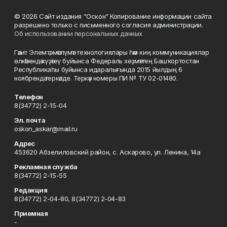
© 2026 Сайт издания "Оскон" Копирование информации сайта
разрешено только с письменного согласия администрации.
Об использовании персональных данных
Гәзит Элемтә, мәғлүмәт технологиялары һәм киң коммуникациялар
өлкәһендә күҙәтеү буйынса Федераль хеҙмәттең Башҡортостан
Республикаһы буйынса идаралығында 2015 йылдың 6
ноябрендә теркәлде. Теркәү номеры ПИ № ТУ 02-01480.
Телефон
8(34772) 2-15-04
Эл. почта
oskon_askar@mail.ru
Адрес
453620 Абзелиловский район, с. Аскарово, ул. Ленина, 14а
Рекламная служба
8(34772) 2-15-55
Редакция
8(34772) 2-04-80, 8(34772) 2-04-83
Приемная
-