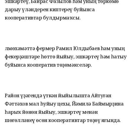
эшкәртеү, Байрас Фазылов һәм уның төркөмө
дарыу үләндерен киптереү буйынса
кооперативтар булдырмаҡсы.
Әлмөхәмәттә фермер Рамил Юлдыбаев һәм уның
фекерҙәштәре һөттө йыйыу, эшкәртеү һәм һатыу
буйынса кооператив төҙөмәкселәр.
Район үҙәгендә үткән йыйылышта Айтуған
Фәттәхов мал һуйыу цехы, Йәмилә Баймырҙина
һарыҡ йөнөн йыйыу, эшкәртеү менән
шөғөлләнеү өсөн кооперативтар төҙөү яғында.