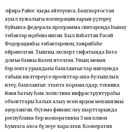
Әлфирә Рәйес ҡыҙы әйтеүенсә, Башҡортостан
ауыл хужалығы кооперацияларын үҫтереү
буйынса федераль программа сиктәрендә һынау
төбәктәр иҫәбенә ингән. Был йәһәттән Рәсәй
Федерацияһы төбәктәренең тәжрибәһе
өйрәнелгән. Тышҡы эксперт сифатында Бөтә
донъя банкы йәлеп ителгән. Уның менән
берлектә урындағы башланғыстар нигеҙендә
табыш килтереүсе проекттар аша булышлыҡ
итеү, башланғыс этапта ҡорамалдар, техника
йәки һатыу һәм логистика инфраструктураһы
объекттары һатып алыу өсөн ярҙам механизмы
әҙерләнгән. Өҫтәмә финанслау шарттарында
республика бер кооперативҡа 3 миллион
һумғаса аҡса бүлеүе ҡаралған. Кооператив