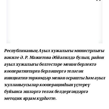
Республиканың Ауыл хужалығы министрлығы
вәкиле Ә. Р. Мәжитова Әбйәлилдә булып, район
ауыл хужалығы белгестәре менән берлектә
кооперативтарға берләшергә теләгән
инициатив төркөмдәр менән осрашты һәм ауыл
ҡулланыусылар кооперацияһын үҫтереү
буйынса эшләргә теләк белдергәндәргә
методик ярҙам күрһәтте.