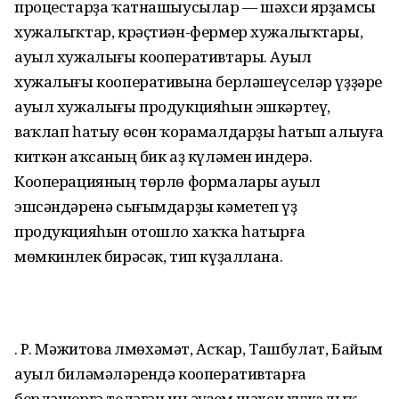
процестарҙа ҡатнашыусылар — шәхси ярҙамсы
хужалыҡтар, крәҫтиән-фермер хужалыҡтары,
ауыл хужалығы кооперативтары. Ауыл
хужалығы кооперативына берләшеүселәр үҙҙәре
ауыл хужалығы продукцияһын эшкәртеү,
ваҡлап һатыу өсөн ҡорамалдарҙы һатып алыуға
киткән аҡсаның бик аҙ күләмен индерә.
Кооперацияның төрлө формалары ауыл
эшсәндәренә сығымдарҙы кәметеп үҙ
продукцияһын отошло хаҡҡа һатырға
мөмкинлек бирәсәк, тип күҙаллана.
Ә. Р. Мәжитова Әлмөхәмәт, Асҡар, Ташбулат, Байым
ауыл биләмәләрендә кооперативтарға
берләшергә теләгән иң әүҙем шәхси хужалыҡ