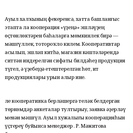
Ауыл халҡының фекеренсә, хатта башланғыс
этапта ла кооперация «үҙеңә» эшләүҙең
өҫтөнлөктәрен баһаларға мөмкинлек бирә —
мәшғүллек, тотороҡло килем. Кооперативтар
асылып, эшләп китһә, магазин кәштәләрендә
ситтән индерелгән сифаты билдәһеҙ продукция
түгел, ә үҙебеҙҙә етештерелгән һөт, ит
продукциялары урын алыр ине.
Әле кооперативҡа берләшергә теләк белдергән
төркөмдәр анкеталар тултырыу, заявка әҙерләү
менән мәшғүл. Ауыл хужалығы кооперацияһын
үҫтереү буйынса менеджер Ә. Р. Мәжитова