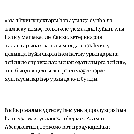
«Мал һуйыу цехтары һәр ауылда булһа ла
ҡамасау итмәҫ, сөнки әле үк малды һуйып, уны
һатыу мәшәҡәтле. Сөнки, ветеринария
талаптарына ярашлы малдар нәҡ һуйыу
цехында һуйылырға һәм һатыу урындарына
тейешле справкалар менән оҙатылырға тейеш»,
тип бындай цехты асырға теләүселәрҙе
хуплаусылар һәр урында күп булды.
Һыйыр малын үҫтереү һәм уның продукцияһын
һатыуҙа махсуслашҡан фермер Азамат
Абсаҙыевтың төркөмө һөт продукцияһын