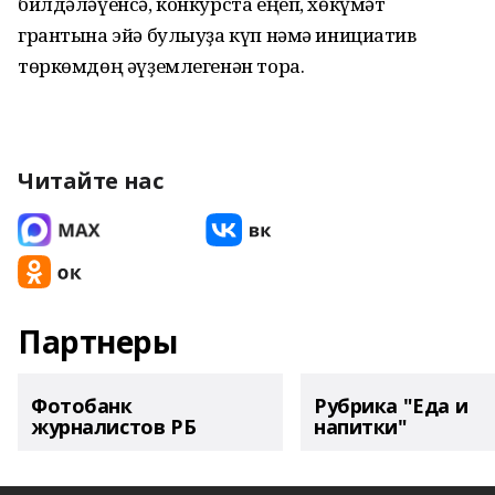
билдәләүенсә, конкурста еңеп, хөкүмәт
грантына эйә булыуҙа күп нәмә инициатив
төркөмдөң әүҙемлегенән тора.
Читайте нас
Партнеры
Фотобанк
Рубрика "Еда и
журналистов РБ
напитки"