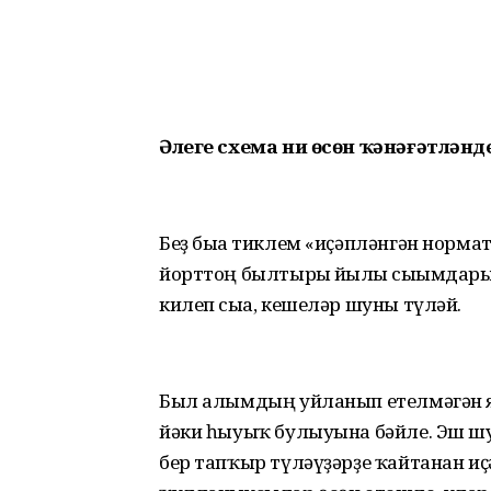
Әлеге схема ни өсөн ҡәнәғәтлән
Беҙ быға тиклем «иҫәпләнгән нормат
йорттоң былтырғы йылғы сығымдарын
килеп сыға, кешеләр шуны түләй.
Был алымдың уйланып етелмәгән я
йәки һыуыҡ булыуына бәйле. Эш ш
бер тапҡыр түләүҙәрҙе ҡайтанан и