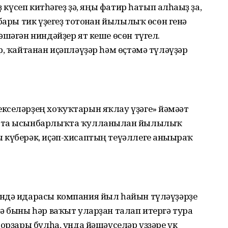
ҙ күсеп китһәгеҙ ҙә, яңы фатир һатып алһағыҙ ҙа,
бары тик үҙегеҙ тотонған йылылыҡ өсөн генә
әшәгән ниндәйҙер ят кеше өсөн түгел.
р, ҡайтанан иҫәпләүҙәр һәм өҫтәмә түләүҙәр
кселәрҙең хоҡуҡтарын яҡлау үҙәге» йәмәғәт
в та ысынбарлыҡта ҡулланылған йылылыҡ
 күберәк, иҫәп-хисаптың теүәллеге анығыраҡ
ндә идарасы компания йыл һайын түләүҙәрҙе
ә быны һәр ваҡыт уларҙан талап итергә тура
борҙары булһа, унда йәшәүселәр үҙҙәре үк