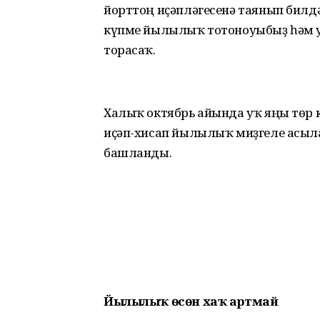
йорттоң иҫәпләгесенә таянып билд
күпме йылылыҡ тотоноуыбыҙ һәм ун
торасаҡ.
Халыҡ октябрь айында уҡ яңы төр к
иҫәп-хисап йылылыҡ миҙгеле асылғ
башланды.
Йылылыҡ өсөн хаҡ артмай