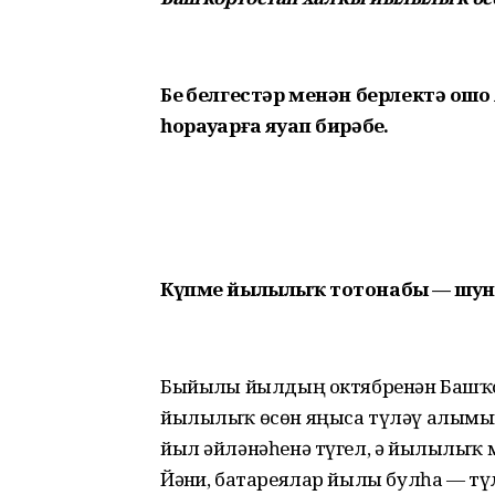
Беҙ белгестәр менән берлектә о
һорауҙарға яуап бирәбеҙ.
Күпме йылылыҡ тотонабыҙ —
шун
Быйылғы йылдың октябренән Башҡ
йылылыҡ өсөн яңыса түләү алымына 
йыл әйләнәһенә түгел, ә йылылыҡ м
Йәғни, батареялар йылы булһа — тү