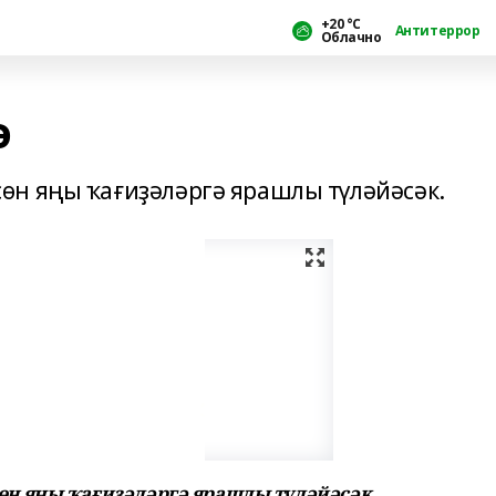
+20 °С
Антитеррор
Облачно
ә
өн яңы ҡағиҙәләргә ярашлы түләйәсәк.
н яңы ҡағиҙәләргә ярашлы түләйәсәк.