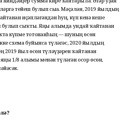
 ниндәйҙер сумма кире ҡайтарыла. Әгәр уҙған
ләргә тейеш булып сыға. Мәҫәлән, 2019 йылдың
йтанан иҫәпләгәндән һуң, күп кенә кеше
еш булып сыҡты. Яңы алымда ундай ҡайтанан
ҡта күпме тотонғанһың — шуның өсөн
кке схема буйынса түләгәс, 2020 йылдың
ң 2019 йыл өсөн түләүҙәрен ҡайтанан
и яңы 1/8 алымы менән түләгән осор өсөн,
әйәсәк.
лә?