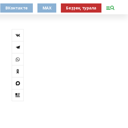
ВКонтакте
MAX
Беҙҙең турала