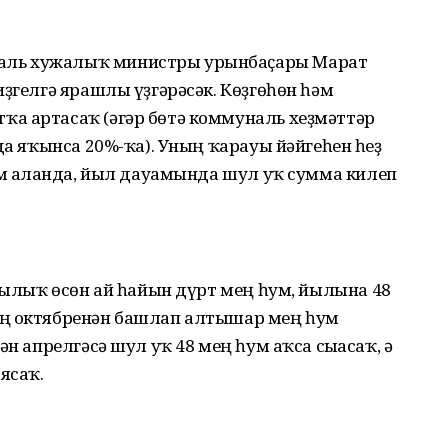
аль хужалыҡ министры урынбаҫары Марат
иҙгелгә ярашлы үҙгәрәсәк. Көҙгөһөн һәм
а артасаҡ (әгәр бөтә коммуналь хеҙмәттәр
да яҡынса 20%-ҡа). Уның ҡарауы йәйгеһен һеҙ
өм алғанда, йыл дауамында шул уҡ сумма килеп
ылылыҡ өсөн ай һайын дүрт мең һум, йылына 48
ың октябренән башлап алтышар мең һум
ән апрелгәсә шул уҡ 48 мең һум аҡса сығасаҡ, ә
ясаҡ.