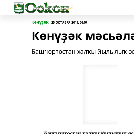
Көнүҙәк
25 ОКТЯБРЯ 2019, 09:07
Көнүҙәк мәсьәл
Башҡортостан халҡы йылылыҡ өс
Башҡортостан халҡы йылылыҡ өсө