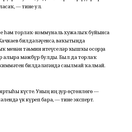
асаҡ, — тине ул.
те һәм торлаҡ-коммуналь хужалыҡ буйынса
Качкаев билдәләүенсә, ваҡытында
ҡ менән тәьмин итеүселәр ҡышҡы осорҙа
р алырға мәжбүр булды. Был да торлаҡ
иммәтен билдәләгәндә сағылмай ҡалмай.
яртыһы күсте. Уның иң ҙур өҫтөнлөгө —
лендә үк күреп бара, — тине эксперт.