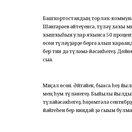
Башҡортостандың торлаҡ-коммун
Шәнгәрәев әйтеүенсә, түләү хаҡы м
ҡышҡыһын улар яҡынса 50 процентҡ
өсөн түләүҙәрҙе бергә алып ҡараған
бер тин дә түләмә-йәсәкһегеҙ. Дөй
сыға.
Миҫал өсөн. Әйтәйек, бығаса һеҙ й
мең һум түләнегеҙ. Быйылғы йылд
түләйәсәкһегеҙ, һөҙөмтәлә сентябрҙ
йәйгеһен бер ниндәй ҙә сығым булма