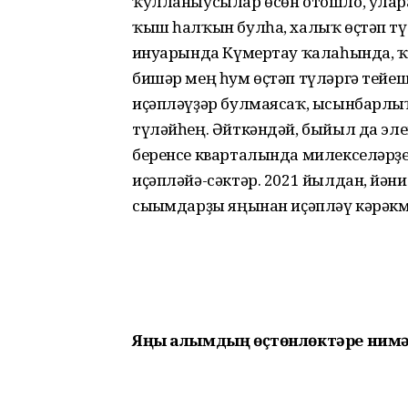
ҡулланыусылар өсөн отошло, уларға
ҡыш һалҡын булһа, халыҡ өҫтәп тү
ғинуарында Күмертау ҡалаһында, ҡа
бишәр мең һум өҫтәп түләргә тей
иҫәпләүҙәр булмаясаҡ, ысынбарлы
түләйһең. Әйткәндәй, быйыл да эле
беренсе кварталында милекселәрҙе
иҫәпләйә-сәктәр. 2021 йылдан, йәғн
сығымдарҙы яңынан иҫәпләү кәрәкм
Яңы алымдың өҫтөнлөктәре
нимә