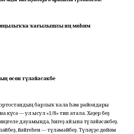
шо яңылыҡҡа ҡағылышлы иң мөһим
ың өсөн түләйәсәкбеҙ
ортостандың барлыҡ ҡала һәм райондары
күсә — ул ысул «1/8» тип атала. Хәҙер беҙ
иҙгеле дауамында, һигеҙ ай ғына түләйәсәкбеҙ.
ләйбеҙ, йәйгеһен — түләмәйбеҙ. Түләүҙе дөйөм