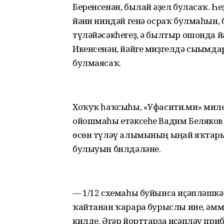
Беренсенән, былай ғәҙел буласаҡ. Һе
йәғни ниндәй генә осраҡ булмаһын, 
түләйәсәкһегеҙ, ә былтыр ошонда й
Икенсенән, йәйге миҙгелдә сығымда
булмаясаҡ.
Хоҡуҡ һаҡсыһы, «Уфасити.ми» миле
ойошмаһы етәксеһе Вадим Беляко
өсөн түләү алымының ыңғай яҡтары
булыуын билдәләне.
— 1/12 схемаһы буйынса иҫәпләшкә
ҡайтанан ҡарарға бурыслы ине, әмм
килде. Әгәр йорттарҙа иҫәпләү при