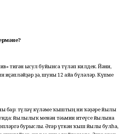
дермәне?
ив» тигән ысул буйынса түләп килдек. Йәғни,
 иҫәпләйҙәр ҙә, шуны 12 айға бүләләр. Күпме
ғы бар: түләү күләме ҡыштың ни ҡәҙәре йылы
унда: йылылыҡ менән тәьмин итеүсе йылына
ҫәпләргә бурыслы. Әгәр үткән ҡыш йылы булһа,