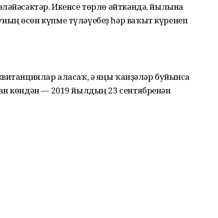
әләйәсәктәр. Икенсе төрлө әйткәндә, йылына
ың өсөн күпме түләүебеҙ һәр ваҡыт күренеп
витанциялар аласаҡ, ә яңы ҡағиҙәләр буйынса
ан көндән — 2019 йылдың 23 сентябренән