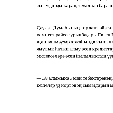
сығымдарҙы ҡарап, теүәлләп бара ал
Дәүләт Думаһының торлаҡ сәйәсә
комитет рәйесе урынбаҫары Павел 
иҫәпләшмәүҙәр арҡаһында йылылы
яғыулыҡ һатып алыу өсөн кредитта
милекселәре өсөн йылылыҡтың үҙҡ
— 1/8 алымына Рәсәй төбәктәренең 
кешеләр үҙ йортоноң сығымдарын мә