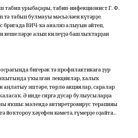
ш табип урыбаҫары, табип-инфекционист Г. Ф.
п тә табып булмауы мәсьәләһен күтәрҙе.
с бригада ВИЧ-ҡа анализ алыуын әйтеп,
ан кешеләрҙе алып килеүҙә башлыҡтарҙан
 осрағында бигерәк тә профилактикаға ҙур
 ваҡытында уҡылған лекциялар, халыҡ
 аңлатыу эштәре, төрлө акциялар, саралар
 ҡаласаҡ. Ә инде сиргә дусар булыусыларҙа
ны яҡшы: мәлендә антиретровирус терапияһы
ә йоҡтороу хәүефен кәметә, ғүмерҙе оҙайта...