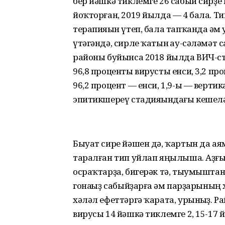
бер йәшкә тиклемге 26 сабый сирҙе
йоҡторған, 2019 йылда — 4 бала. Т
терапияһын үтеп, бала тапҡанда һәм
үтәгәндә, сирле ҡатын һау-сәләмәт
районы буйынса 2018 йылда ВИЧ-ст
96,8 проценты вирусты енси, 3,2 п
96,2 процент — енси, 1,9-ы — верти
эпитикшереү стадияһындағы кешелә
Быуат сире йәшен дә, ҡартын да ая
таралған тип уйлап яңылыша. Аҙғы
осраҡтарҙа, бигерәк тә, тыумыштан 
гонаһһыҙ сабыйҙарға һәм парҙарыны
хәләл ефеттәргә ҡарата, урынһыҙ.
вирусы 14 йәшкә тиклемге 2, 15-17 й