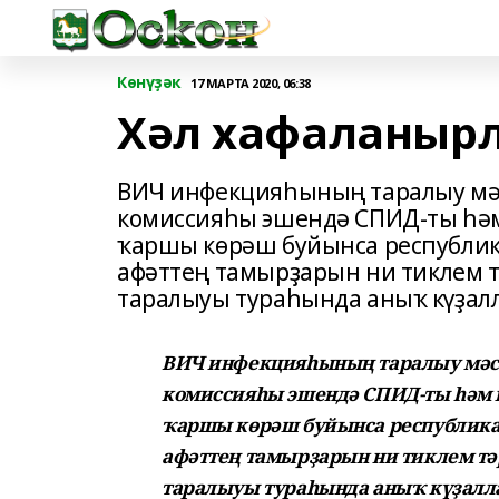
Көнүҙәк
17 МАРТА 2020, 06:38
Хәл хафаланырл
ВИЧ инфекцияһының таралыу мәс
комиссияһы эшендә СПИД-ты һәм
ҡаршы көрәш буйынса республик
афәттең тамырҙарын ни тиклем т
таралыуы тураһында аныҡ күҙалл
ВИЧ инфекцияһының таралыу мәсь
комиссияһы эшендә СПИД-ты һәм 
ҡаршы көрәш буйынса республика
афәттең тамырҙарын ни тиклем тә
таралыуы тураһында аныҡ күҙалла