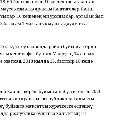
— 18, 60 йәштән өлкән 10 кешелә асыҡланған.
әмәүсе хеҙмәткә яраҡлы йәштәгеләр, йәғни
сылар. 16 кешенең эш урыны бар, артабан был
3 бала һәм 1 мәктәп уҡыусыһы дауам итә.
бөтә күҙәтеү осоронда район буйынса төрлө
ялы кеше вафат булған. Уларҙың 34-ен нәҡ
 оҙатҡан. 2018 йылда 13, былтыр 18 кеше
тенә ҡаршы көрәш буйынса ҡабул ителгән 2020
атегияһына ярашлы, республикала халыҡты
ү буйынса маҡсатлы күрһәткескә өлгәшеү
йылда республика буйынса халыҡтың 16