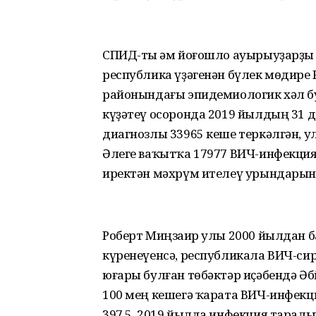
СПИД-ты һәм йоғошло ауырыуҙарҙы 
республика үҙәгенән бүлек мөдире 
районындағы эпидемиологик хәл б
күҙәтеү осоронда 2019 йылдың 31 
диагнозлы 33965 кеше теркәлгән, ула
Әлеге ваҡытҡа 17977 ВИЧ-инфекция
иректән мәхрүм ителеү урындарынд
Роберт Миңзаһир улы 2000 йылдан 
күренеүенсә, республикала ВИЧ-си
юғары булған төбәктәр иҫәбендә Ә
100 мең кешегә ҡарата ВИЧ-инфекци
397,5. 2019 йылда инфекция таралы