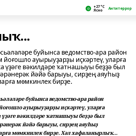
+27 °С
Антитеррор
Ясно
ыҡ...
ьәләләре буйынса ведомство-ара район
 йоғошло ауырыуҙарҙы иҫкәртеү, уларға
а үҙәге вәкилдәре ҡатнашыуы беҙҙә был
әрәнерәк йәйә барыуы, сирҙең аяуһыҙ
арға мөмкинлек бирҙе.
әләләре буйынса ведомство-ара район
йоғошло ауырыуҙарҙы иҫкәртеү, уларға
 үҙәге вәкилдәре ҡатнашыуы беҙҙә был
рәнерәк йәйә барыуы, сирҙең аяуһыҙ
рға мөмкинлек бирҙе. Хәл хафаланырлыҡ...