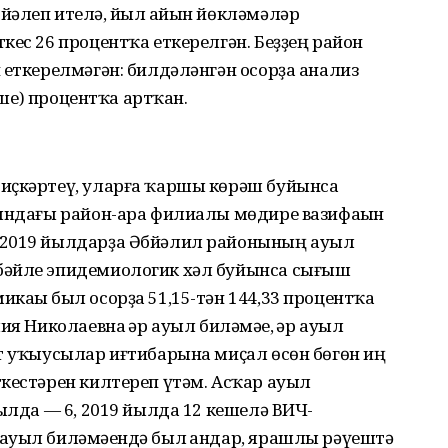
әлеп ителһә, йыл һайын йөкләмәләр
кес 26 процентҡа еткерелгән. Беҙҙең район
 еткерелмәгән: билдәләнгән осорҙа анализ
кеше) процентҡа артҡан.
иҫкәртеү, уларға ҡаршы көрәш буйынса
һындағы район-ара филиалы мөдире вазифаһын
–2019 йылдарҙа Әбйәлил районының ауыл
бәйле эпидемиологик хәл буйынса сығыш
каһы был осорҙа 51,15-тән 144,33 процентҡа
я Николаевна һәр ауыл биләмәһе, һәр ауыл
т уҡыусылар иғтибарына миҫал өсөн бөгөн иң
кестәрен килтереп үтәм. Асҡар ауыл
йылда — 6, 2019 йылда 12 кешелә ВИЧ-
ауыл биләмәһендә был һандар, ярашлы рәүештә