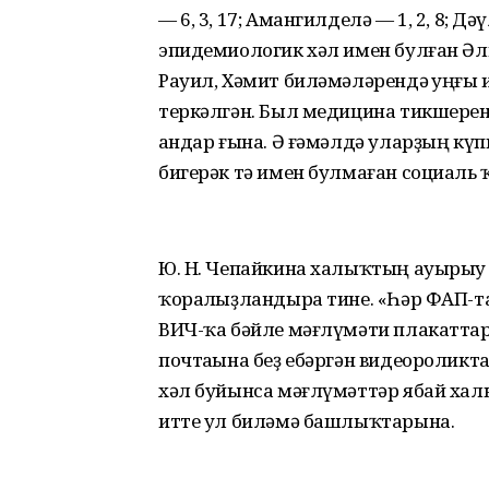
— 6, 3, 17; Амангилделә — 1, 2, 8; Дә
эпидемиологик хәл имен булған Әлм
Рауил, Хәмит биләмәләрендә һуңғы 
теркәлгән. Был медицина тикшерене
һандар ғына. Ә ғәмәлдә уларҙың кү
бигерәк тә имен булмаған социаль 
Ю. Н. Чепайкина халыҡтың ауырыу
ҡоралһыҙландыра тине. «Һәр ФАП-т
ВИЧ-ҡа бәйле мәғлүмәти плакаттар
почтаһына беҙ ебәргән видеороликта
хәл буйынса мәғлүмәттәр ябай халы
итте ул биләмә башлыҡтарына.