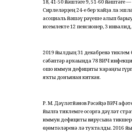
18, 41-50 йәштәге 9, 51-60 йәштәге 
Сирлеләрҙең 24-е бер ҡайҙа ла эшл
асоциаль йәшәү рәүеше алып барыу
исемлекте 12 пенсионер, 3 инвалид, 
2019 йылдың 31 декабренә тиклем 
сәбәптәр арҡаһында 78 ВИЧ инфекци
ошо иммун дефициты ҡараңғы гүргә
яҡты донъянан киткән.
Р. М. Дәүләтйәнов Рәсәйҙә ВИЧ афә
йылға тиклемге осорға дәүләт стр
иммун дефициты вирусына тикшере
һөҙөмтәләренә лә туҡталды. 2016 