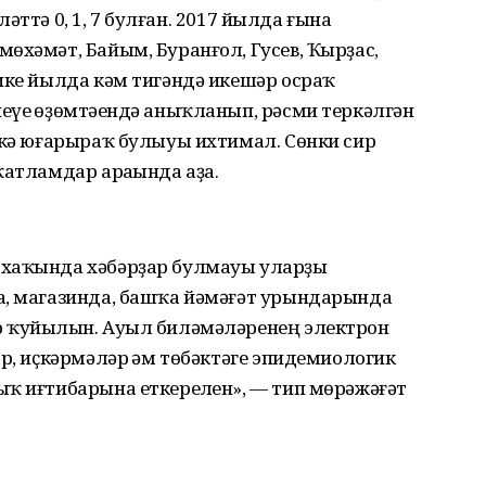
үләттә 0, 1, 7 булған. 2017 йылда ғына
өхәмәт, Байым, Буранғол, Гусев, Ҡырҙас,
ике йылда кәм тигәндә икешәр осраҡ
үе һөҙөмтәһендә аныҡланып, рәсми теркәлгән
пкә юғарыраҡ булыуы ихтимал. Сөнки сир
ҡатламдар араһында аҙа.
 хаҡында хәбәрҙар булмауы уларҙы
а, магазинда, башҡа йәмәғәт урындарында
 ҡуйылһын. Ауыл биләмәләренең электрон
р, иҫкәрмәләр һәм төбәктәге эпидемиологик
ҡ иғтибарына еткерелһен», — тип мөрәжәғәт