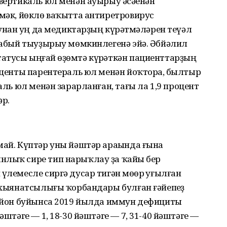
 вертикаль юл менән ауырыу әсәһенән
имәк, йөклө ваҡытта антиретровирус
 унан һуң да медиктарҙың күрһәтмәләрен теүәл
 сабый тыуҙырыу мөмкинлегенә эйә. Әбйәлил
атусы ыңғай һөҙөмтә күрһәткән пациенттарҙың
роценты парентераль юл менән йоҡторһа, былтыр
каль юл менән зарарланған, тағы ла 1,9 процент
р.
май. Күптәр уны йәштәр араһында ғына
нлыҡ сире тип нарыҡлау ҙа ҡайһы бер
үлемесле сиргә дусар тигән мөһөр һуғылған
ң хыянатсылығы ҡорбандары булған ғәйепһеҙ
 Район буйынса 2019 йылда иммун дефициты
әштәге — 1, 18-30 йәштәге — 7, 31-40 йәштәге —