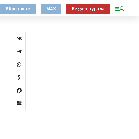
ВКонтакте
MAX
Беҙҙең турала