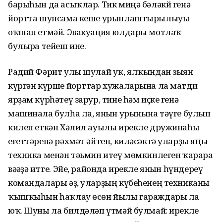
барыһын да асыҡлар. Тик миңә бәләкй генә
йортта шунсама кеше урынлаштырылыуы
оҡшап етмәй. Эвакуация юлдары мотлаҡ
булырға тейеш ине.
Радий Фәрит улы шулай уҡ, ялҡындан зыян
күргән күрше йорттар хужаларына ла матди
ярҙам күрһәтеү зарур, тине һәм иҫке генә
машинала булһа ла, янғын урынына тәүге булып
килеп еткән Хәлил ауылы ирекле дружинаһы
егеттәренә рәхмәт әйтеп, киләсәктә уларҙы яңы
техника менән тәьмин итеү мөмкинлеген ҡарарға
вәғәҙә итте. Эйе, районда ирекле янғын һүндереү
командалары әҙ, уларҙың күбеһенең техниканы
ҡышҡыһын һаҡлау өсөн йылы гараждары ла
юҡ. Шуны ла билдәләп үтмәй булмай: ирекле