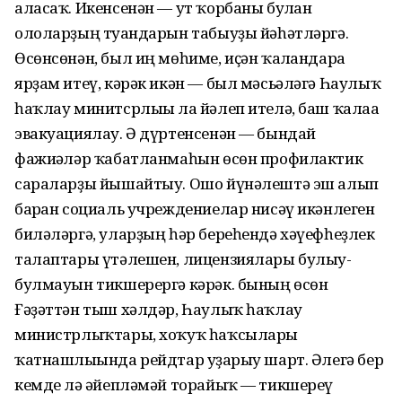
аласаҡ. Икенсенән — ут ҡорбаны булған
ололарҙың туғандарын табыуҙы йәһәтләргә.
Өсөнсөнән, был иң мөһиме, иҫән ҡалғандарға
ярҙам итеү, кәрәк икән — был мәсьәләгә Һаулыҡ
һаҡлау минитсрлығы ла йәлеп ителә, баш ҡалаға
эвакуациялау. Ә дүртенсенән — бындай
фажиғәләр ҡабатланмаһын өсөн профилактик
сараларҙы йышайтыу. Ошо йүнәлештә эш алып
барған социаль учреждениелар нисәү икәнлеген
биләләргә, уларҙың һәр береһендә хәүефһеҙлек
талаптары үтәлешен, лицензиялары булыу-
булмауын тикшерергә кәрәк. бының өсөн
Ғәҙәттән тыш хәлдәр, Һаулыҡ һаҡлау
министрлыҡтары, хоҡуҡ һаҡсылары
ҡатнашлығында рейдтар уҙғарыу шарт. Әлегә бер
кемде лә ғәйепләмәй торайыҡ — тикшереү