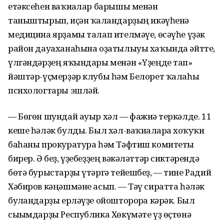
етәксеһен ваҡиғалар барышы менән
таныштырып, иҫән ҡалғандарҙың икәүһенә
медицина ярҙамы талап ителмәүе, өсәүһе үҙәк
район дауаханаһына оҙатылыуы хаҡында әйтте,
үлгәндәрҙең яҡындары менән «Үҙеңде тап»
йәштәр-үҫмерҙәр клубы һәм Белорет ҡалаһы
психологтары эшләй.
— Бөгөн шундай ауыр хәл — фажиғә теркәлде. 11
кеше һәләк булды. Был хәл-ваҡиғаларға хоҡуҡи
баһаны прокуратура һәм Тәфтиш комитеты
бирер. Ә беҙ, үҙебеҙҙең вәкәләттәр сиктәрендә
бөтә бурыстарҙы үтәргә тейешбеҙ, — тине Радий
Хәбиров кәңәшмәне асып. — Тәү сиратта һәләк
булғандарҙы ерләүҙе ойошторорға кәрәк. Был
сығымдарҙы Республика Хөкүмәте үҙ өҫтөнә