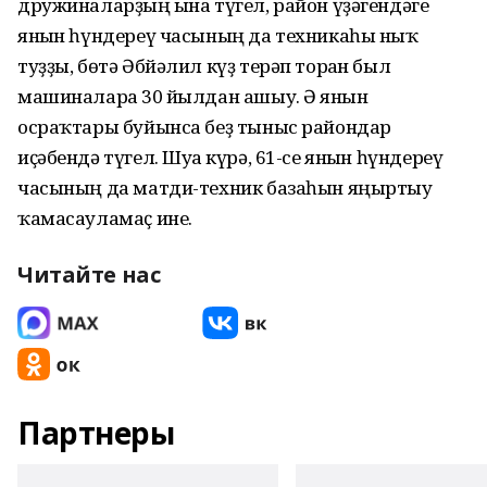
дружиналарҙың ғына түгел, район үҙәгендәге
янғын һүндереү часының да техникаһы ныҡ
туҙҙы, бөтә Әбйәлил күҙ терәп торған был
машиналарға 30 йылдан ашыу. Ә янғын
осраҡтары буйынса беҙ тыныс райондар
иҫәбендә түгел. Шуға күрә, 61-се янғын һүндереү
часының да матди-техник базаһын яңыртыу
ҡамасауламаҫ ине.
Читайте нас
Партнеры