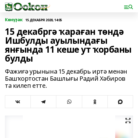
Көнүҙәк
15 ДЕКАБРЯ 2020, 14:05
15 декабргә ҡараған төндә
Ишбулды ауылындағы
янғында 11 кеше ут ҡорбаны
булды
Фажиғә урынына 15 декабрь иртә менән
Башҡортостан Башлығы Радий Хәбиров
та килеп етте.