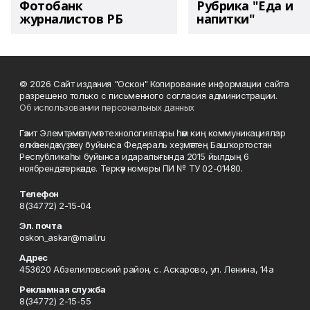
Фотобанк
Рубрика "Еда и
журналистов РБ
напитки"
© 2026 Сайт издания "Оскон" Копирование информации сайта
разрешено только с письменного согласия администрации.
Об использовании персональных данных
Гәзит Элемтә, мәғлүмәт технологиялары һәм киң коммуникациялар
өлкәһендә күҙәтеү буйынса Федераль хеҙмәттең Башҡортостан
Республикаһы буйынса идаралығында 2015 йылдың 6
ноябрендә теркәлде. Теркәү номеры ПИ № ТУ 02-01480.
Телефон
8(34772) 2-15-04
Эл. почта
oskon_askar@mail.ru
Адрес
453620 Абзелиловский район, с. Аскарово, ул. Ленина, 14а
Рекламная служба
8(34772) 2-15-55