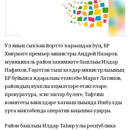
Ул янғын сыҡҡан йортто ҡарағандан һуң, БР
Хөкүмәте премьер-министры Андрей Назаров,
муниципаль район хакимиәте башлығы Илдар
Нафиҡов, Ғәҙәттән тыш хәлдәр министрлығының
БР буйынса идаралығы етәксеһе Марат Латипов,
райондың яуаплы хеҙмәттәре етәкселәре,
прокуратура, эске эштәр бүлеге, Тәфтиш
комитеты вәкилдәре ҡатнашлығында Ишбулды
урта мәктәбендә оператив кәңәшмә уҙғарҙы.
Район башлығы Илдар Таһир улы республика