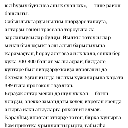
юл һуҙыу буйынса аныҡ яуап юҡ», — тине район
башлығы.
Сабынлыҡтарҙы йылҡы өйөрҙәре тапауға,
аттарҙың төнөн трассала тороуына ла
зарланыусылар булды. Йылҡы тотоусылар
менән был юҫыҡта эш алып барылыуына
ҡарамаҫтан, һорау әлегәсә асыҡ ҡала, сөнки бер
хужа 700-800 баш ат малы аҫрай, билдәле,
күптәре был өйөрҙәрҙең ҡайҙа йөрөгәнен дә
белмәй. Уҙған йылда йылҡы хужаларына ҡарата
399 ғына протокол төҙөлгән.
Берәҙәк эттәр менән дә шул уҡ хәл — бөгөн
уларҙы, элекке замандағы кеүек, йөрөгән ерендә
атырға йәки ағыуларға рөхсәт ителмәй.
Ҡарауһыҙ йөрөгән эттәрҙе тотоп, бирка ҡуйырға
һәм приютҡа урынлаштырырға, табылһа —