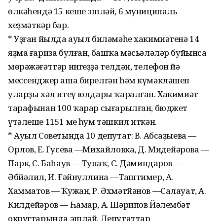
өлкәһендә 15 кеше эшләй, 6 муниципаль
хеҙмәткәр бар.
* Уҙған йылда ауыл биләмәһе хакимиәтенә 14
яҙма ғариза булған, башҡа мәсьәләләр буйынса
мөрәжәғәттәр нигеҙҙә телдән, телефон йә
мессенджер аша бирелгән һәм күмәкләшеп
уларҙы хәл итеү юлдары ҡаралған. Хакимиәт
тарафынан 100 ҡарар сығарылған, бюджет
үтәлеше 1151 мең һум тәшкил иткән.
* Ауыл Советында 10 депутат: В. Абсаҙыева —
Орлов, Е. Гусева —Михайловка, Д. Миңдейәрова —
Парк, С. Баһаув — Тупаҡ, С. Дәминдаров —
Әбйәлил, И. Ғәйнуллина —Таштимер, А.
Хамматов — Ҡужан, Р. Әхмәтйәнов —Салауат, А.
Килдейәров — Һамар, А. Шәрипов Йәлембәт
округтарында эшләй. Депутаттар