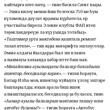
ҡайтырға өгөтләгеҙ, — тине Вәсилә Сәғит ҡыҙы.
— Эшкә килеү менән йәш белгескә 750 мең һум
күләмендә дәүләт ярҙамы күрһәтелә, ер
участкаһы бирелә. Элекке клубты ФАП итеп
төҙөкләндереүҙе лә күҙ уңында тотабыҙ».
«Таштимер урта мәктәбенә капиталь ремонт
талап ителә»
, — тип яҙҙы мәғарифта эшләүселәр.
Әммә алдағы йылдарҙа был эш планға
алынмауы хаҡында хәбәр итте башлыҡ.
«Михайловка ауылындағы балалар баҡсаһына
ишектәр, беседкалар кәрәк»
, — тигән һорауға,
Батыр Илһа-мов, ишектәр ҡуйыуға үлсәү эштәре
башҡарылды, яҡын арала биш ишек
алмаштырыласаҡ, беседкалар ҙа буласаҡ, тине.
«Һамар ауылы балаларын мәктәпкә ташыу өсөн
автобус буламы?»
— тигән һорауға «Автобус