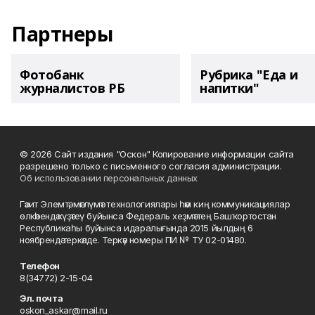
Партнеры
Фотобанк
Рубрика "Еда и
журналистов РБ
напитки"
© 2026 Сайт издания "Оскон" Копирование информации сайта
разрешено только с письменного согласия администрации.
Об использовании персональных данных
Гәзит Элемтә, мәғлүмәт технологиялары һәм киң коммуникациялар
өлкәһендә күҙәтеү буйынса Федераль хеҙмәттең Башҡортостан
Республикаһы буйынса идаралығында 2015 йылдың 6
ноябрендә теркәлде. Теркәү номеры ПИ № ТУ 02-01480.
Телефон
8(34772) 2-15-04
Эл. почта
oskon_askar@mail.ru