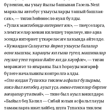
бүленгән, яңы уҡыу йылы башынан Газель Next
маркалы автобус уҡыусыларҙы ташый башлая-
саҡ», — тигән һөйөнөслө яуап булды.
«Тупаҡ мәктәбендә интернет юҡ»
, — тиеүселәргә,
элемтәселәр менән килешеү төҙөлөүе, ике аҙна
эсендә интернет үткәреләсәге хаҡында әйтелде.
«Ҡужандан Салауатҡа йөрөп уҡыусы балалар
өсөн ҡышҡы, ҡараңғы юл ғына түгел, машиналар
геүләп үтеп торған йәйге юл да хәүефле»
, — тигән
мөрәжәғәт тә яңғыраны. Был һорауҙы мәғариф
бүлеге начальнигы контролгә алды.
«Оло юлдан Тупаҡҡа тиклем асфальт булырмы,
нисә йыл көтәбеҙ, ауыл үҫә, әммә етәкселәр биргән
вәғәҙәләр үтәлмәй»
, — тине был ауыл вәкилдәре.
«Быйыл беҙ Хәлил — Сибай юлын асфальтлауҙы
тамамларға ниәтләйбеҙ, шуға Тупаҡҡа тиклем