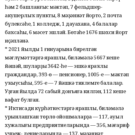
һәм 2 башланғыс мәктәп, 7 фельдшер-
акушерлыҡ пункты, 8 мәҙәниәт йорто, 2 почта
бүлексәһе, 1 колледж, 1 дауахана, 4 балалар
баҡсаһы, 6 мәсет эшләй. Бөтәһе 1676 шәхси йорт
иҫәпләнә.
* 2021 йылдың 1 ғинуарына бирелгән
мәғлүмәттәргә ярашлы, биләмәлә 5667 кеше
йәшәй, шуларҙың 3642-һе — эшкә яраҡлы
граждандар, 393-ө — пенсионер, 1005-е — мәктәп
уҡыусыһы, 595-е — 7 йәшкә тиклемге балалар.
Уҙған йылда 72 сабый донъяға килгән, 112 кеше
вафат булған.
* Иҡтисади күрһәткестәргә ярашлы, биләмәлә
урынлашҡан төрлө ойошмаларҙа — 117, ауыл
хужалығы предприятиеларында — 356, мәғариф
учреж- дениеларында — 137, мәҙәниәт