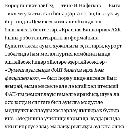
ҡорорға ниәтләйбеҙ, — тине И. Нафиҡов. — Быға
тиклем уҡытылған һөнәрҙәргә өҫтәп, был уҡыу
йортонда «Цемикс» компанияһында эш
башлаясаҡ белгестәр, «Красная Башкирия» АХК-
һының роботлаштырылған фермаһына
йүнәлтеләсәк ауыл хужалығы оҫталары, курорт
төбәгендә һәм металлургия комбинатында
эшләйәсәк һөнәр эйәләре әҙерләйәсәктәр».
«Әүмеш ауылында ФАП бинаһы иҫке һәм
фельдшер юҡ»
, — был һорау инде нисәнсе йыл
яңғырай, әммә мәсьәлә әле лә ыңғай хәл ителмәй.
ФАП-ты ремонтлауы ғәмәлгә яраҡһыҙ, шуға ла
оло юлдан ситтәге был ауылға модулле
медпункт юллауҙы хәстәрләү яҡшыраҡ булыр
ине. «Медицина училищеларында, вуздарында
уҡып йөрөүсе ҡыҙ-малайҙарығыҙҙы ауылға эшкә