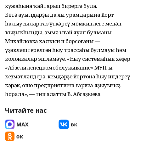
хужаһына ҡайтарып бирергә була.
Бөтә ауылдарҙың да яңы урамдарына йорт
һалыусылар газ үткәреү мөмкинлеге менән
ҡыҙыҡһынды, әммә ыңғай яуап булманы.
Михайловка халҡын иң борсоғаны —
үҙәкләштерелгән һыу трассаһы булмауы һәм
колонкалар эшләмәүе. «Һыу системаһын хәҙер
«Абзелилспецкомобслуживание» МУП-ы
хеҙмәтләндерә, кемдәрҙең йортона һыу индереү
кәрәк, ошо предприятиеға ғариза яҙыуығыҙ
һорала», — тип аңлатты В. Абсаҙыева.
Читайте нас