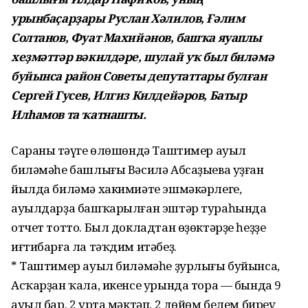
урынбаҫарҙары Руслан Хәлилов, Ғәлим
Солтанов, Фуат Махийәнов, башҡа яуаплы
хеҙмәттәр вәкилдәре, шулай уҡ был биләмә
буйынса район Советы депутаттары булған
Сергей Гусев, Илгиз Килдейәров, Батыр
Илһамов та ҡатнашты.
Сараның тәүге өлөшөндә Таштимер ауыл
биләмәһе башлығы Вәсилә Абсаҙыева уҙған
йылда биләмә хакимиәте эшмәкәрлеге,
ауылдарҙа башҡарылған эштәр тураһында
отчет тотто. Был докладтан өҙөктәрҙе һеҙҙең
иғтибарға ла тәҡдим итәбеҙ.
* Таштимер ауыл биләмәһе ҙурлығы буйынса,
Асҡарҙан ҡала, икенсе урында тора — бында 9
ауыл бар. 2 урта мәктәп, 2 дөйөм белем биреү