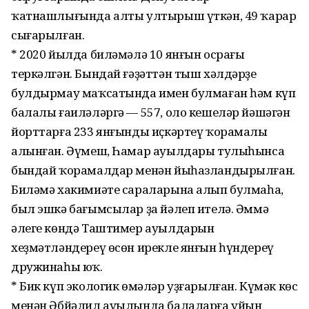
ҡатнашлығында алты ултырыш үткән, 49 ҡарар
сығарылған.
* 2020 йылда биләмәлә 10 янғын осрағы
теркәлгән. Бындай ғәҙәттән тыш хәлдәрҙе
булдырмау маҡсатында имен булмаған һәм күп
балалы ғаиләләргә — 557, оло кешеләр йәшәгән
йорттарға 233 янғынды иҫкәртеү ҡорамалы
алынған. Әүмеш, Һамар ауылдары тулыһынса
бындай ҡорамалдар менән йыһазландырылған.
Биләмә хакимиәте сараларына алып булмаһа,
был эшкә бағымсылар ҙа йәлеп ителә. Әммә
әлеге көндә Таштимер ауылдарын
хеҙмәтләндереү өсөн ирекле янғын һүндереү
дружинаһы юҡ.
* Бик күп экологик өмәләр уҙғарылған. Күмәк көс
менән Әбйәлил ауылында балаларға уйын