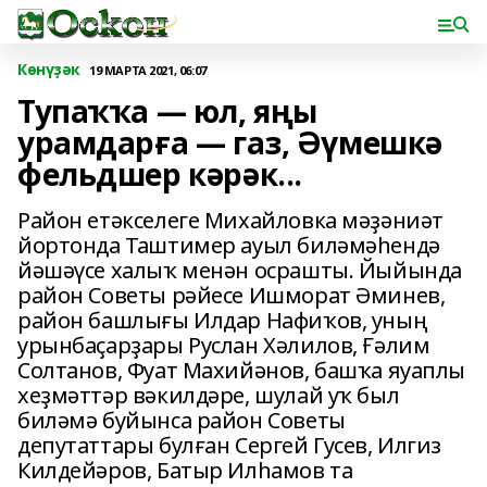
Көнүҙәк
19 МАРТА 2021, 06:07
Тупаҡҡа — юл, яңы
урамдарға — газ, Әүмешкә
фельдшер кәрәк...
Район етәкселеге Михайловка мәҙәниәт
йортонда Таштимер ауыл биләмәһендә
йәшәүсе халыҡ менән осрашты. Йыйында
район Советы рәйесе Ишморат Әминев,
район башлығы Илдар Нафиҡов, уның
урынбаҫарҙары Руслан Хәлилов, Ғәлим
Солтанов, Фуат Махийәнов, башҡа яуаплы
хеҙмәттәр вәкилдәре, шулай уҡ был
биләмә буйынса район Советы
депутаттары булған Сергей Гусев, Илгиз
Килдейәров, Батыр Илһамов та