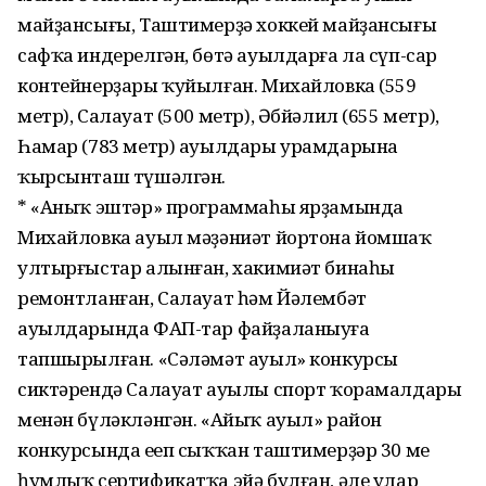
майҙансығы, Таштимерҙә хоккей майҙансығы
сафҡа индерелгән, бөтә ауылдарға ла сүп-сар
контейнерҙары ҡуйылған. Михайловка (559
метр), Салауат (500 метр), Әбйәлил (655 метр),
Һамар (783 метр) ауылдары урамдарына
ҡырсынташ түшәлгән.
* «Аныҡ эштәр» программаһы ярҙамында
Михайловка ауыл мәҙәниәт йортона йомшаҡ
ултырғыстар алынған, хакимиәт бинаһы
ремонтланған, Салауат һәм Йәлембәт
ауылдарында ФАП-тар файҙаланыуға
тапшырылған. «Сәләмәт ауыл» конкурсы
сиктәрендә Салауат ауылы спорт ҡорамалдары
менән бүләкләнгән. «Айыҡ ауыл» район
конкурсында еңеп сыҡҡан таштимерҙәр 30 мең
һумлыҡ сертификатҡа эйә булған, әле улар