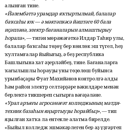
алынған тине.
«Йәлембәттә урамдар яҡтыртылмай, балалар
баҡсаһы юҡ — ә мәктәпкәсә йәштәге 60 бала
иҫәпләнә, электр бағаналарын алмаштырыу
һорала»
, — тигән мөрәжәғәткә Илдар Таһир улы,
балалар баҡсаһы төҙөү бер көнлөк эш түгел, һеҙ
ҡултамғалар йыйығыҙ, ә беҙ республика
Башлығына хат әҙерләйбеҙ, тине. Бағаналарға
ҡағылышлы һорауҙы уның төҙөлөш буйынса
урынбаҫары Фуат Махийәнов контролгә алды
һәм район электр селтәрҙәре вәкилдәре менән
берлектә тикшереп сығырға вәғәҙәләне.
«Урал аръяғы агросәнәғәт колледжының матди-
техник базаһын яңыртыуҙы һорайбыҙ»
, — тип
яҙылған хатҡа ла ентекле аңлатма бирелде.
«Быйыл колледж эшмәкәрлеген бер аҙ үҙгәртеп