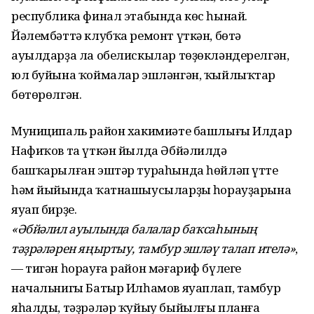
республика финал этабында көс һынай.
Йәлембәттә клубҡа ремонт үткән, бөтә
ауылдарҙа ла обелискылар төҙөкләндерелгән,
юл буйына ҡоймалар эшләнгән, ҡыйлыҡтар
бөтөрөлгән.
Муниципаль район хакимиәте башлығы Илдар
Нафиҡов та үткән йылда Әбйәлилдә
башҡарылған эштәр тураһында һөйләп үтте
һәм йыйында ҡатнашыусыларҙың һорауҙарына
яуап бирҙе.
«Әбйәлил ауылында балалар баҡсаһының
тәҙрәләрен яңыртыу, тамбур эшләү талап ителә»
,
— тигән һорауға район мәғариф бүлеге
начальнигы Батыр Илһамов яуаплап, тамбур
яһалды, тәҙрәләр ҡуйыу быйылғы планға