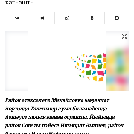
ҡатнашты.
Район етәкселеге Михайловка мәҙәниәт
йортонда Таштимер ауыл биләмәһендә
йәшәүсе халыҡ менән осрашты. Йыйында
район Советы рәйесе Ишморат Әминев, район
башлығы Илдар Нафиҡов, уның