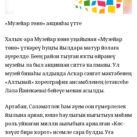
«Музейҙар төнө» акцияһы үтте
Халыҡ-ара Музейҙар көнө уңайынан «Музейҙар
төнө» үткәреү һуңғы йылдарҙа матур йолаға
әүерелде. Беҙҙең район тыуған яҡты өйрәнеү
музейы ла был акциянан ситтә ҡалманы. Ул
музей бинаһы алдында Асҡар сәнғәт мәктәбенең
«Алтынай» хореографик ансамбленең (етәксеһе
Ләлә Йәнекәева) бейеүе менән асылды.
Артабан, Сәләмәтлек һәм әүҙем оҙон ғүмерлелек
йылына арнап, кеше һаулығын нығытыуҙа мөһим
роль уйнаған милли аҙығыбыҙға арналған «Көс-
ҡеүәт бирә ҡорот» исемле сара булды. Уға