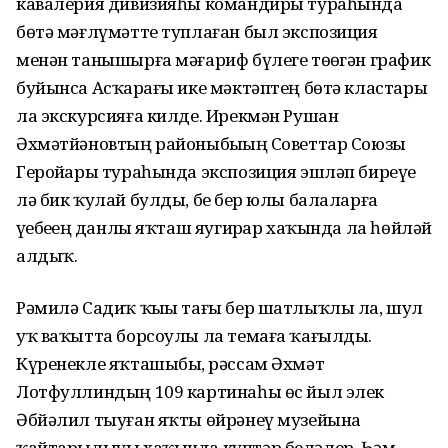
кавалерия дивизияһы командиры тураһында
бөтә мәғлүмәтте туплаған был экспозиция
менән танышырға мәғариф бүлеге төҙөгән график
буйынса Асҡарҙағы ике мәктәптең бөтә кластары
ла экскурсияға килде. Ирекмән Рушан
Әхмәтйәновтың районыбыҙҙың Советтар Союзы
Геройҙары тураһында экспозиция эшләп биреүе
лә бик ҡулай булды, беҙ бер юлы балаларға
үҙебеҙҙең данлы яҡташ яугирҙар хаҡында ла һөйләй
алдыҡ.
Рәмилә Садиҡ ҡыҙы тағы бер шатлыҡлы ла, шул
уҡ ваҡытта борсоулы ла темаға ҡағылды.
Күренекле яҡташыбыҙ, рәссам Әхмәт
Лотфуллиндың 109 картинаһы өс йыл элек
Әбйәлил тыуған яҡты өйрәнеү музейына
ҡайтарылыуы хаҡында күптәр беләлер. Һәм