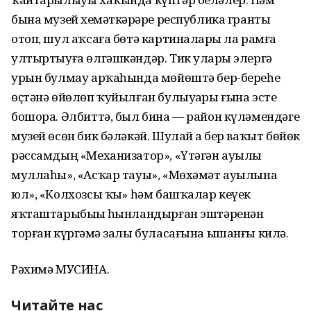
бына музей хеҙмәткәрҙәре республика гранты
отоп, шул аҡсаға бөтә картиналарҙы ла рамға
ултыртыуға өлгәшкәндәр. Тик уларҙы элергә
урын булмау арҡаһында мөйөштә бер-береһе
өҫтәнә өйөлөп ҡуйылған булыуҙары ғына эсте
бошора. Әлбиттә, был бина — район күләмендәге
музей өсөн бик бәләкәй. Шулай ҙа бер ваҡыт бөйөк
рәссамдың «Механизатор», «Үтәгән ауылы
муллаһы», «Асҡар тауы», «Мөхәмәт ауылына
юл», «Колхозсы ҡыҙ» һәм башҡалар кеүек
яҡташтарыбыҙҙы һынландырған эштәренән
торған күргәҙмә залы буласағына ышанғы килә.
Рәхимә МУСИНА.
Читайте нас