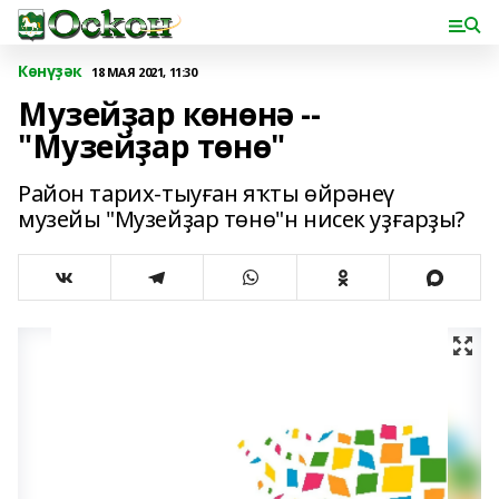
Көнүҙәк
18 МАЯ 2021, 11:30
Музейҙар көнөнә --
"Музейҙар төнө"
Район тарих-тыуған яҡты өйрәнеү
музейы "Музейҙар төнө"н нисек уҙғарҙы?