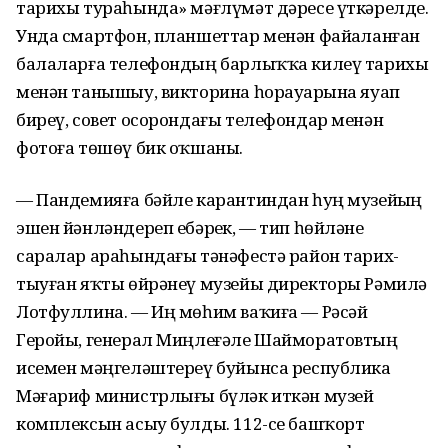
тарихы тураһында» мәғлүмәт дәресе үткәрелде.
Унда смартфон, планшеттар менән файҙаланған
балаларға телефондың барлыҡҡа килеү тарихы
менән танышыу, викторина һорауҙарына яуап
биреү, совет осорондағы телефондар менән
фотоға төшөү бик оҡшаны.
— Пандемияға бәйле карантиндан һуң музейҙың
эшен йәнләндереп ебәрҙек, — тип һөйләне
саралар араһындағы тәнәфестә район тарих-
тыуған яҡты өйрәнеү музейы директоры Рәмилә
Лотфуллина. — Иң мөһим ваҡиға — Рәсәй
Геройы, генерал Миңлеғәле Шайморатовтың
исемен мәңгеләштереү буйынса республика
Мәғариф министрлығы бүләк иткән музей
комплексын асыу булды. 112-се башҡорт