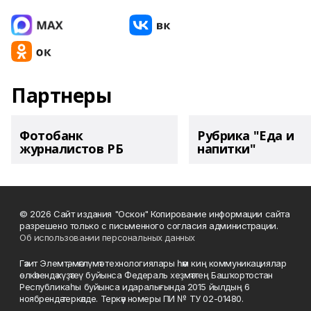
Партнеры
Фотобанк
Рубрика "Еда и
журналистов РБ
напитки"
© 2026 Сайт издания "Оскон" Копирование информации сайта
разрешено только с письменного согласия администрации.
Об использовании персональных данных
Гәзит Элемтә, мәғлүмәт технологиялары һәм киң коммуникациялар
өлкәһендә күҙәтеү буйынса Федераль хеҙмәттең Башҡортостан
Республикаһы буйынса идаралығында 2015 йылдың 6
ноябрендә теркәлде. Теркәү номеры ПИ № ТУ 02-01480.