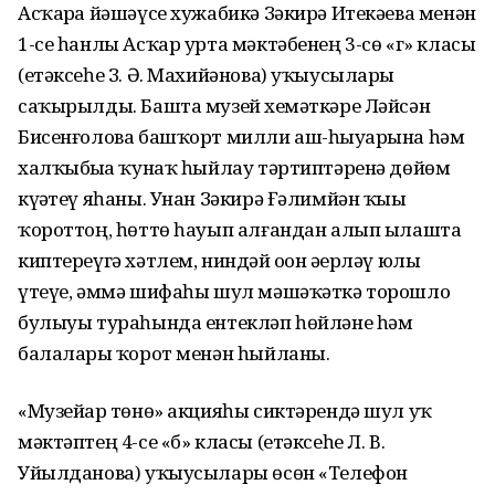
Асҡарҙа йәшәүсе хужабикә Зәкирә Итекәева менән
1-се һанлы Асҡар урта мәктәбенең 3-сө «г» класы
(етәксеһе З. Ә. Махийәнова) уҡыусылары
саҡырылды. Башта музей хеҙмәткәре Ләйсән
Бисенғолова башҡорт милли аш-һыуҙарына һәм
халҡыбыҙҙа ҡунаҡ һыйлау тәртиптәренә дөйөм
күҙәтеү яһаны. Унан Зәкирә Ғәлимйән ҡыҙы
ҡороттоң, һөттө һауып алғандан алып ылашта
киптереүгә хәтлем, ниндәй оҙон әҙерләү юлы
үтеүе, әммә шифаһы шул мәшәҡәткә торошло
булыуы тураһында ентекләп һөйләне һәм
балаларҙы ҡорот менән һыйланы.
«Музейҙар төнө» акцияһы сиктәрендә шул уҡ
мәктәптең 4-се «б» класы (етәксеһе Л. В.
Уйылданова) уҡыусылары өсөн «Телефон