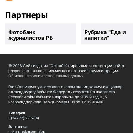
Партнеры
Фотобанк
Рубрика "Еда и
журналистов РБ
напитки"
© 2026 Сайт издания "Оскон" Копирование информации сайта
разрешено только с письменного согласия администрации.
Об использовании персональных данных
Гәзит Элемтә, мәғлүмәт технологиялары һәм киң коммуникациялар
өлкәһендә күҙәтеү буйынса Федераль хеҙмәттең Башҡортостан
Республикаһы буйынса идаралығында 2015 йылдың 6
ноябрендә теркәлде. Теркәү номеры ПИ № ТУ 02-01480.
Телефон
8(34772) 2-15-04
Эл. почта
oskon_askar@mail.ru