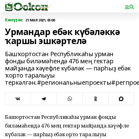
Көнүҙәк
21 МАЯ 2021, 05:00
Урмандар ебәк күбәләккә
ҡаршы эшкәртелә
Башҡортостан Республикаһы урман
фонды биләмәһендә 476 мең гектар
майҙанда хәүефле күбәләк — парһыҙ ебәк
ҡорто таралыуы
теркәлгән.#региональныепроекты#регпро
Башҡортостан Республикаһы урман фонды
биләмәһендә 476 мең гектар майҙанда хәүефле
күбәләк — парһыҙ ебәк ҡорто таралыуы