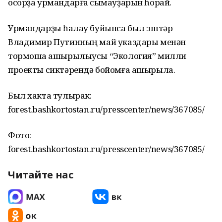
осорҙа урмандарға сыҡмауҙарын һорай.
Урмандарҙы һаҡлау буйынса был эштәр
Владимир Путинның май указдары менән
тормошҡа ашырылыусы “Экология” милли
проекты сиктәрендә бойомға ашырыла.
Был хакта тулырак:
forest.bashkortostan.ru/presscenter/news/367085/
Фото:
forest.bashkortostan.ru/presscenter/news/367085/
Читайте нас