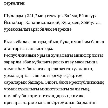
теркәлгән.
Шуларҙың 241,7 мең гектары Баймаҡ, Ейәнсура,
Йылайыр, Кананикольский, Күгәрсен, Хәйбулла
урмансылыҡтары биләмәләрендә
Был күбәләк, нигеҙҙә, ҡайын, йүкә, имән һәм башка
ағастарға зыян килтерә.
Республиканың Урман хуҗалығы министрлығы
зарарлы ебәк күбәләктәрен юҡ итеү маҡсатында
химик һәм биологик препараттар ҡулланып,
урмандарға зыян килтереүҙе иҫәкртеү
сараларын башҡара. Ошоға бәйле республиканың
урман хужалығы министрлығы халыҡтың,
шулай уҡ бал ҡортто тотҡандарҙың химик
препараттар менән эшкәртеү алып барылған