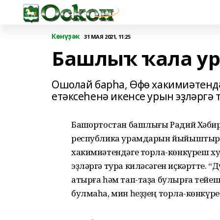
Көнүҙәк
31 МАЯ 2021, 11:25
Башлыҡ ҡала у
Ошолай барһа, Өфө хакимиәтенд
етәксеһенә икенсе урын эҙләргә т
Башҡортостан башлығы Радий Хәбир
республика урамдарын йыйыштырыу
хакимиәтендәге торлаҡ-көнкүреш х
эҙләргә тура киләсәген иҫкәртте. “
атырға һәм тап-таҙа булырға тейеш”
булмаһа, мин һеҙҙең торлаҡ-көнкүре