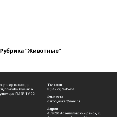
Рубрика "Животные"
ациялар өлкәһендә
Телефон
еспубликаһы буйынса
8(34772) 2-15-04
кәү номеры ПИ № ТУ 02-
Эл. почта
oskon_askar@mail.ru
Адрес
453620 Абзелиловский район, с.