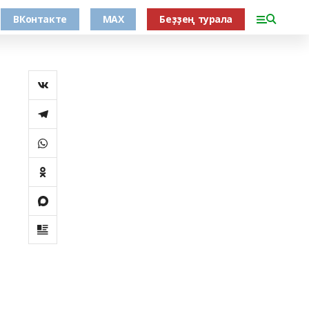
ВКонтакте
MAX
Беҙҙең турала
е