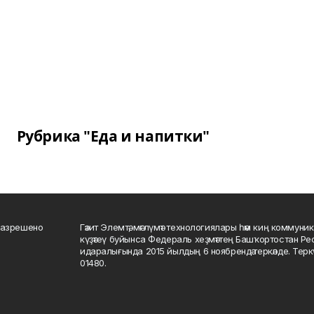
Рубрика "Еда и напитки"
разрешено
Гәзит Элемтә, мәғлүмәт технологиялары һәм киң коммуник
күҙәтеү буйынса Федераль хеҙмәттең Башҡортостан Р
идаралығында 2015 йылдың 6 ноябрендә теркәлде. Тер
01480.