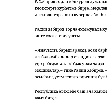
Р. Хәбиров торлаҡ-көнкүреш хужал
көсәйтергә күрһәтмә бирҙе. Мәҫәлән
ялтырап торғанын күрерлек булһын
Радий Хәбиров Торлаҡ-коммуналь 
эште көсәйтергә ҡушты.
– Яңауылға барып ҡарағыҙ, ҡасан бар
ла, бәләкәй ҡалалар стандарттарҙан
үҫтерәбеҙме әллә? Үҙәк урамдарҙа 
машиналар, – тине Радий Хәбиров. –
осмаһын, үҫемлектәр тәртиптә булһы
Республика етәксеһе баш ҡала хаки
ваҡыт бирҙе.