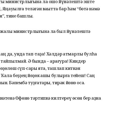
ығы министрлығына ла ошо йүнәлештә эште
, Яңауылға теләгән ваҡытта бар һәм “бөтә нәмә
”, тине башлыҡ.
хужалыҡ министрлығына ла был йүнәлештә
һаң да, унда тап-таҙа! Хәлдәр ҡатмарлы булһа
 тайпылмай. Ә бында – ҡарағура! Киндер
төҙөлөш сүп-сары ята, ташлап киткән
 Ҡала беҙҙең йөҙөк ҡашы булырға тейеш! Саң
н. Бәпембә туҙғаҡтары, тирәк йөнө оса.
миәтенә Өфөнө тәртипкә килтереү өсөн бер аҙна