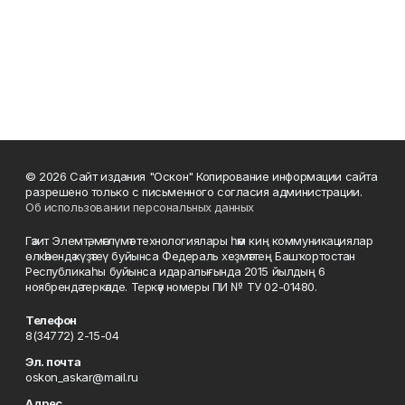
© 2026 Сайт издания "Оскон" Копирование информации сайта
разрешено только с письменного согласия администрации.
Об использовании персональных данных
Гәзит Элемтә, мәғлүмәт технологиялары һәм киң коммуникациялар
өлкәһендә күҙәтеү буйынса Федераль хеҙмәттең Башҡортостан
Республикаһы буйынса идаралығында 2015 йылдың 6
ноябрендә теркәлде. Теркәү номеры ПИ № ТУ 02-01480.
Телефон
8(34772) 2-15-04
Эл. почта
oskon_askar@mail.ru
Адрес