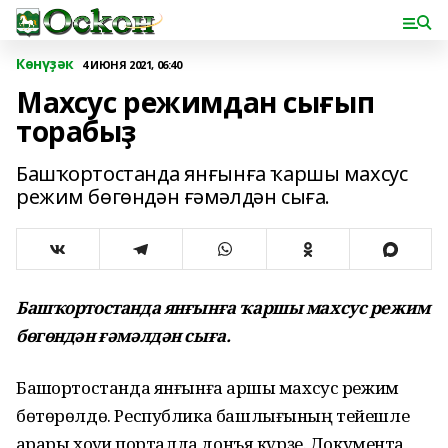
Көнүҙәк
4 ИЮНЯ 2021, 06:40
Махсус режимдан сығып
торабыҙ
Башҡортостанда янғынға ҡаршы махсус
режим бөгөндән ғәмәлдән сыға.
Башҡортостанда янғынға ҡаршы махсус режим
бөгөндән ғәмәлдән сыға.
Башҡортостанда янғынға ҡаршы махсус режим
бөтөрөлдө. Республика башлығының тейешле
ҡарары хоҡуҡи порталда донъя күрҙе. Документҡа