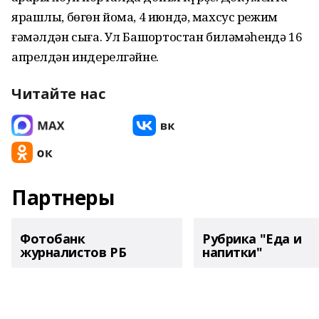
ярашлы, бөгөн йома, 4 июндә, махсус режим
ғәмәлдән сыға. Ул Башҡортостан биләмәһендә 16
апрелдән индерелгәйне.
Читайте нас
Партнеры
Фотобанк
Рубрика "Еда и
журналистов РБ
напитки"