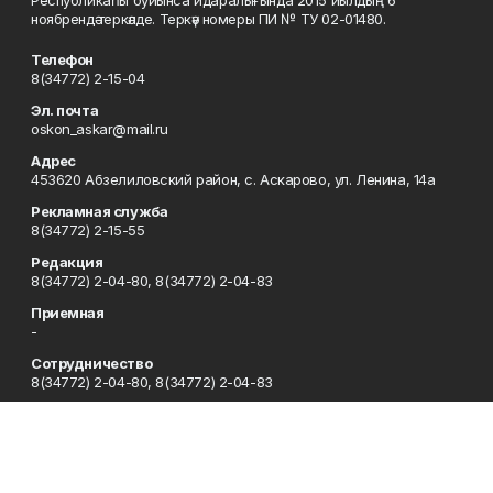
ноябрендә теркәлде. Теркәү номеры ПИ № ТУ 02-01480.
Телефон
8(34772) 2-15-04
Эл. почта
oskon_askar@mail.ru
Адрес
453620 Абзелиловский район, с. Аскарово, ул. Ленина, 14а
Рекламная служба
8(34772) 2-15-55
Редакция
8(34772) 2-04-80, 8(34772) 2-04-83
Приемная
-
Сотрудничество
8(34772) 2-04-80, 8(34772) 2-04-83
Отдел кадров
8(34772) 2-11-85