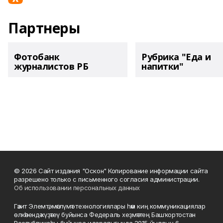
Партнеры
Фотобанк
Рубрика "Еда и
журналистов РБ
напитки"
© 2026 Сайт издания "Оскон" Копирование информации сайта
разрешено только с письменного согласия администрации.
Об использовании персональных данных
Гәзит Элемтә, мәғлүмәт технологиялары һәм киң коммуникациялар
өлкәһендә күҙәтеү буйынса Федераль хеҙмәттең Башҡортостан
Республикаһы буйынса идаралығында 2015 йылдың 6