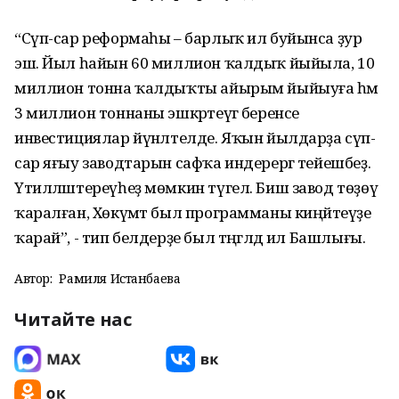
“Сүп-сар реформаһы – барлыҡ ил буйынса ҙур
эш. Йыл һайын 60 миллион ҡалдыҡ йыйыла, 10
миллион тонна ҡалдыҡты айырым йыйыуға һәм
3 миллион тоннаны эшкәртеүгә беренсе
инвестициялар йүнәлтелде. Яҡын йылдарҙа сүп-
сар яғыу заводтарын сафҡа индерергә тейешбеҙ.
Үтилләштереүһеҙ мөмкин түгел. Биш завод төҙөү
ҡаралған, Хөкүмәт был программаны киңәйтеүҙе
ҡарай”, - тип белдерҙе был тәңгәлдә ил Башлығы.
Автор:
Рамиля Истанбаева
Читайте нас