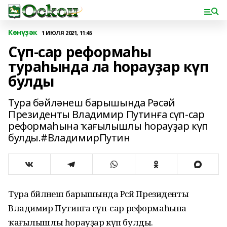
Көнүҙәк
1 ИЮЛЯ 2021, 11:45
Сүп-сар реформаһы
тураһында ла һорауҙар күп
булды
Тура бәйләнеш барышында Рәсәй
Президенты Владимир Путинға сүп-сар
реформаһына ҡағылышлы һорауҙар күп
булды.#ВладимирПутин
Тура бәйләнеш барышында Рәсәй Президенты
Владимир Путинға сүп-сар реформаһына
ҡағылышлы һорауҙар күп булды.