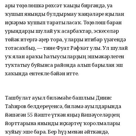
ары төҙөлөшкә рөхсәт ҡағыҙы биргәндә, уға
ҡушып янғынды булдырмау ҡағиҙәләре яҙылған
иҫкәрмә ҡушып таратыласаҡ. Төҙөлөш барған
урындарҙы шулай уҡ асарбаҡтар, эскеселәр
төйәк итергә әҙер тора, уларҙы иғтибар үҙәгендә
тотасаҡбыҙ, — тине Фуат Рәфҡәт улы. Ул шулай
уҡ ялған араҡы һатыусыларҙың эшмәкәрлеген
туҡтатыу буйынса районда алып барылған эш
хаҡында ентекле бәйән итте.
Ташбулат ауыл биләмәһе башлығы Динис
Таһиров белдереүенсә, биләмә ауылдарында
йәшәгән 55 йәште үткән яңғыҙ йәшәүселәрҙең
йорттарына янғынды иҫкәртеү ҡоролмалары
ҡуйыу эше бара. Бер һүҙ менән әйткәндә,