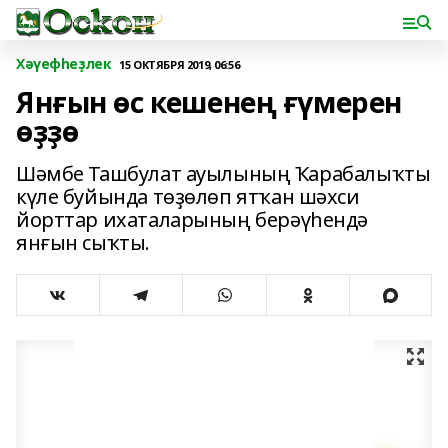
Хәүефһеҙлек
15 ОКТЯБРЯ 2019, 06:56
Янғын өс кешенең ғүмерен
өҙҙө
Шәмбе Ташбулат ауылының Ҡарабалыҡты
күле буйында төҙөлөп ятҡан шәхси
йорттар ихаталарының берәүһендә
янғын сыҡты.