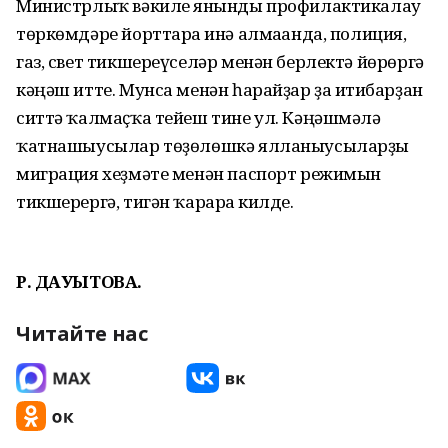
Министрлыҡ вәкиле янғынды профилактикалау
төркөмдәре йорттарға инә алмағанда, полиция,
газ, свет тикшереүселәр менән берлектә йөрөргә
кәңәш итте. Мунса менән һарайҙар ҙа иғтибарҙан
ситтә ҡалмаҫҡа тейеш тине ул. Кәңәшмәлә
ҡатнашыусылар төҙөлөшкә ялланыусыларҙы
миграция хеҙмәте менән паспорт режимын
тикшерергә, тигән ҡарарға килде.
Р. ДАУЫТОВА.
Читайте нас