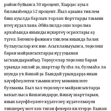
район буйынса 30 процент, Ҡырҙас ауыл
биләмәһендә 52 процент. Йыл аҙағына тиклем
биш ауылда барлыҡ торлаҡ йорттарҙы тәьмин
итеү күҙаллана. Әбйәлилдә ошо ҡоролма
арҡаһында янғынды иҫкәртеү осраҡтары аҙ
түгел. Бөгөнгө фажиғәгә тиклем янғында һәләк
булыусылар юҡ ине. Асыҡланыуынса, төҙөлөш
барған майҙансыҡтарҙы күҙ уңынан
ысҡындырғанбыҙ. Төҙөүселәр төҙөлөш барған
урында эшләй ҙә, шарттар булһа ла, булмаһа ла
шунда уҡ йәшәй ҙә. Бындай урындарҙа янғын
хәүефһеҙлеген тәьмин итеү мөмкинлеге
булманы. Был хәл төҙөлөүсе майҙансыҡтарҙа
ваҡытлыса йәшәгәндәрҙе, йәшәү шарттарын,
янғын хәүефһеҙлеге күҙәтелеү-күҙәтелмәүен
тикшереү мотлаҡ тигән фекергә килтерҙе. Бынан