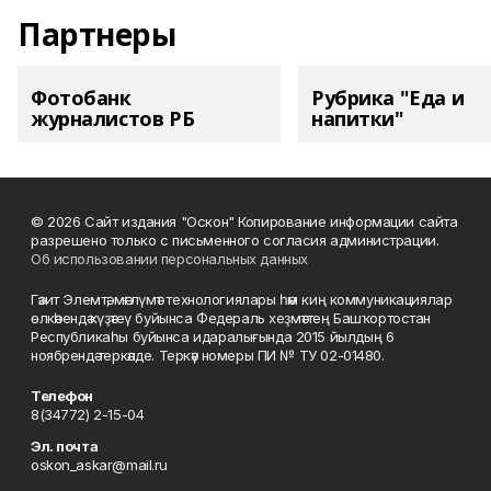
Партнеры
Фотобанк
Рубрика "Еда и
журналистов РБ
напитки"
© 2026 Сайт издания "Оскон" Копирование информации сайта
разрешено только с письменного согласия администрации.
Об использовании персональных данных
Гәзит Элемтә, мәғлүмәт технологиялары һәм киң коммуникациялар
өлкәһендә күҙәтеү буйынса Федераль хеҙмәттең Башҡортостан
Республикаһы буйынса идаралығында 2015 йылдың 6
ноябрендә теркәлде. Теркәү номеры ПИ № ТУ 02-01480.
Телефон
8(34772) 2-15-04
Эл. почта
oskon_askar@mail.ru