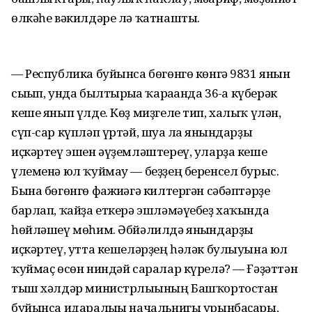
өлкәһе вәкилдәре лә ҡатнашты.
— Республика буйынса бөгөнгө көнгә 9831 янғын
сығып, унда былтырғыға ҡарағанда 36-ға күберәк
кеше янып үлде. Көҙ миҙгеле тип, халыҡ үлән,
сүп-сар күпләп үртәй, шуға ла янғындарҙы
иҫкәртеү эшен әүҙемләштереү, уларҙа кеше
үлеменә юл ҡуймау — беҙҙең беренсел бурыс.
Бына бөгөнгө фажиғәгә килтергән сәбәптәрҙе
барлап, ҡайҙа еткерә эшләмәүебеҙ хаҡында
һөйләшеү мөһим. Әбйәлилдә янғындарҙы
иҫкәртеү, утта кешеләрҙең һәләк булыуына юл
ҡуймаҫ өсөн ниндәй саралар күрелә? — Ғәҙәттән
тыш хәлдәр министрлығының Башҡортостан
буйынса идаралығы начальнигы урынбаҫары,