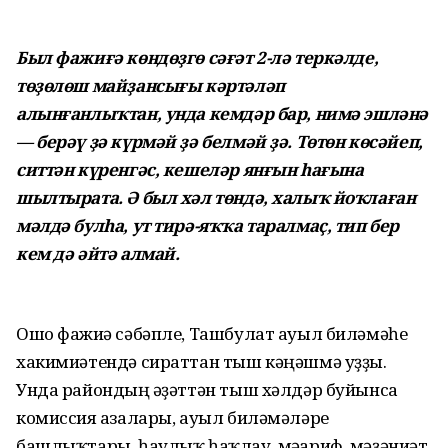
Был фажиғә көндөҙгө сәғәт 2-лә теркәлде,
төҙөлөш майҙансығы кәртәләп
алынғанлыҡтан, унда кемдәр бар, нимә эшләнә
— берәү ҙә күрмәй ҙә белмәй ҙә. Төтөн көсәйеп,
ситтән күренгәс, кешеләр янғын һағына
шылтырата. Ә был хәл төндә, халыҡ йоҡлаған
мәлдә булһа, ут тирә-яҡҡа таралмаҫ, тип бер
кем дә әйтә алмай.
Ошо фажиғә сәбәпле, Ташбулат ауыл биләмәһе
хакимиәтендә сираттан тыш кәңәшмә уҙҙы.
Унда райондың ғәҙәттән тыш хәлдәр буйынса
комиссия ағзалары, ауыл биләмәләре
башлыҡтары, һаулыҡ һаҡлау, мәғариф, мәҙәниәт