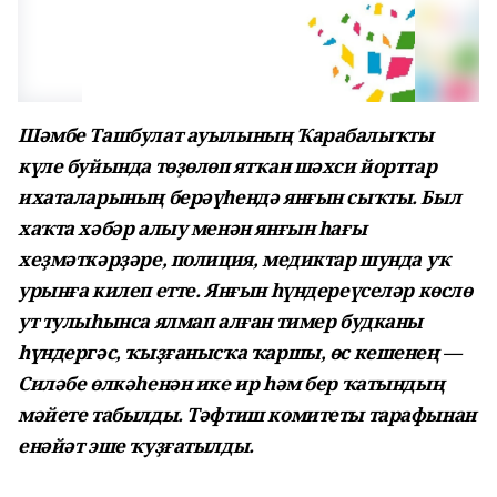
Шәмбе Ташбулат ауылының Ҡарабалыҡты
күле буйында төҙөлөп ятҡан шәхси йорттар
ихаталарының берәүһендә янғын сыҡты. Был
хаҡта хәбәр алыу менән янғын һағы
хеҙмәткәрҙәре, полиция, медиктар шунда уҡ
урынға килеп етте. Янғын һүндереүселәр көслө
ут тулыһынса ялмап алған тимер будканы
һүндергәс, ҡыҙғанысҡа ҡаршы, өс кешенең —
Силәбе өлкәһенән ике ир һәм бер ҡатындың
мәйете табылды. Тәфтиш комитеты тарафынан
енәйәт эше ҡуҙғатылды.