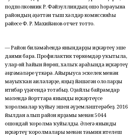
подполковник Р. Фәйзуллиндың ошо һорауына
райондың ғәҙәттән тыш хәлдәр комиссияһы
рәйесе Ф. Р. Махийәнов отчет тотто.
— Район биләмәһендә янғындарҙы иҫкәртеү эше
даими бара. Профилактик төркөмдәр уҡытыла,
улар өй һайын йөрөп, халыҡ араһында иҫкәртеү
әңгәмәләре үткәрә. Айырыуса эскелек менән
мауыҡҡан ғаиләләрҙе, яңғыҙ йәшәгән ололарҙы
иғтибар үҙәгендә тотабыҙ. Оҙайлы байрамдар
мәлендә йорттарға янғынды иҫкәртеүсе
ҡоролмалар ҡуйыу эшен әүҙемләштерәбеҙ. 2016
йылдан алып район ярҙамы менән 5044
ошондай ҡоролма ҡуйылды. Әлегә янғынды
иҫкәртеү ҡоролмалары менән тәьмин ителеш