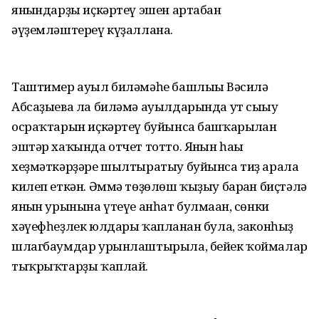
янғындарҙы иҫкәртеү эшен артабан
әүҙемләштереү күҙаллана.
Таштимер ауыл биләмәһе башлығы Вәсилә
Абсаҙыева ла биләмә ауылдарында ут сығыу
осраҡтарын иҫкәртеү буйынса башҡарылған
эштәр хаҡында отчет тотто. Янғын һағы
хеҙмәткәрҙәре шылтыратыу буйынса тиҙ арала
килеп еткән. Әммә төҙөлөш ҡыҙыу барған биҫтәлә
янғын урынына үтеүе анһат булмаған, сөнки
хәүефһеҙлек юлдары ҡапланған була, законһыҙ
шлагбаумдар урынлаштырыла, бейек ҡоймалар
тыҡрыҡтарҙы ҡаплай.