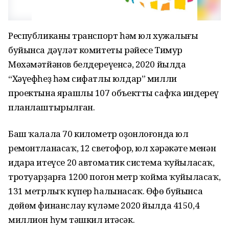
Республиканың транспорт һәм юл хужалығы
буйынса дәүләт комитеты рәйесе Тимур
Мөхәмәтйәнов белдереүенсә, 2020 йылда
“Хәүефһеҙ һәм сифатлы юлдар” милли
проектына ярашлы 107 объектты сафҡа индереү
планлаштырылған.
Баш ҡалала 70 километр оҙонлоғонда юл
ремонтланасаҡ, 12 светофор, юл хәрәкәте менән
идара итеүсе 20 автоматик система ҡуйыласаҡ,
тротуарҙарға 1200 погон метр ҡойма ҡуйыласаҡ,
131 метрлыҡ күпер һалынасаҡ. Өфө буйынса
дөйөм финанслау күләме 2020 йылда 4150,4
миллион һум тәшкил итәсәк.