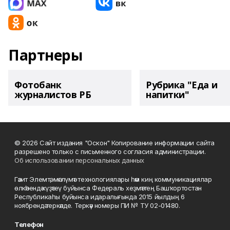
Партнеры
Фотобанк
Рубрика "Еда и
журналистов РБ
напитки"
© 2026 Сайт издания "Оскон" Копирование информации сайта
разрешено только с письменного согласия администрации.
Об использовании персональных данных
Гәзит Элемтә, мәғлүмәт технологиялары һәм киң коммуникациялар
өлкәһендә күҙәтеү буйынса Федераль хеҙмәттең Башҡортостан
Республикаһы буйынса идаралығында 2015 йылдың 6
ноябрендә теркәлде. Теркәү номеры ПИ № ТУ 02-01480.
Телефон