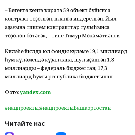
– Бөгөнгө көнгә ҡарата 59 объект буйынса
контракт төҙөлгән, планға индерелгән. Йыл
аҙағына тиклем контракттар тулыһынса
төҙөлөп бөтәсәк, – тине Тимур Мөхәмәтйәнов.
Киләһе йылда юл фонды күләме 19,1 миллиард
һум күләмендә күҙаллана, шул иҫәптән 1,8
миллиарды – федераль бюджеттан, 17,3
миллиард һумы республика бюджетынан.
Фото:
yandex.com
#нацпроекты
;
#нацпроектыБашкортостан
Читайте нас