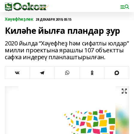
Хәүефһеҙлек
28 ДЕКАБРЯ 2019, 05:15
Киләһе йылға пландар ҙур
2020 йылда “Хәүефһеҙ һәм сифатлы юлдар”
милли проектына ярашлы 107 объектты
сафҡа индереү планлаштырылған.