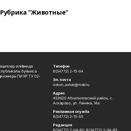
Рубрика "Животные"
ациялар өлкәһендә
Телефон
еспубликаһы буйынса
8(34772) 2-15-04
кәү номеры ПИ № ТУ 02-
Эл. почта
oskon_askar@mail.ru
Адрес
453620 Абзелиловский район, с.
Аскарово, ул. Ленина, 14а
Рекламная служба
8(34772) 2-15-55
Редакция
8(34772) 2-04-80, 8(34772) 2-04-83