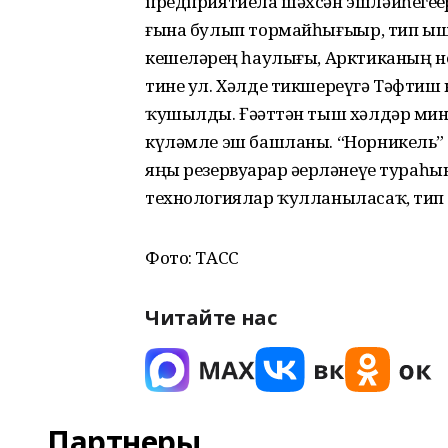
предприятиела шәхсән эшләйһегеҙҙе
ғына булып тормайһығыҙҙыр, тип 
кешеләрҙең һаулығы, Арктиканың н
тине ул. Хәлде тикшереүгә Тәфтиш 
ҡушылды. Ғәҙәттән тыш хәлдәр мин
күләмле эш башланы. “Норникель” 
яңы резервуарҙар әҙерләнеүе тураһ
технологиялар ҡулланыласаҡ, тип б
Фото: ТАСС
Читайте нас
Партнеры