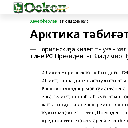
Хәүефһеҙлек
8 ИЮНЯ 2020, 06:10
Арктика тәбиғә
— Норильскиҙа килеп тыуған хәл
тине РФ Президенты Владимир 
29 майҙа Норильск ҡалаһындағы ТЭ
21 мең тонна дизель яғыулығы ағып 
Росприроднадзор мәғлүмәттәренә
ергә, 15 мең тоннаһы һыуға ағып тө
ваҡытында тикшереп, ремонтлап тор
ҡуйылмаҫ ине”, — тип, Президент, э
предприятие етәкселәренә етешһеҙле