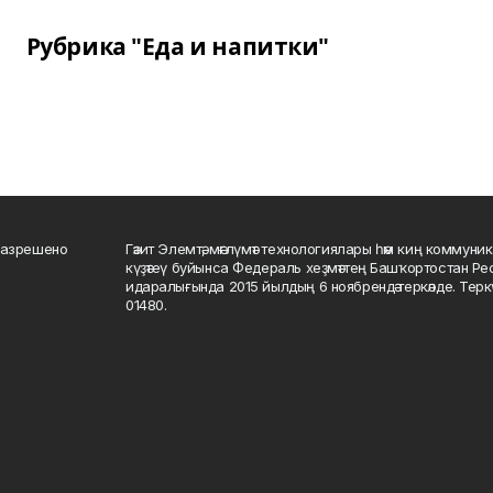
Рубрика "Еда и напитки"
разрешено
Гәзит Элемтә, мәғлүмәт технологиялары һәм киң коммуник
күҙәтеү буйынса Федераль хеҙмәттең Башҡортостан Р
идаралығында 2015 йылдың 6 ноябрендә теркәлде. Тер
01480.