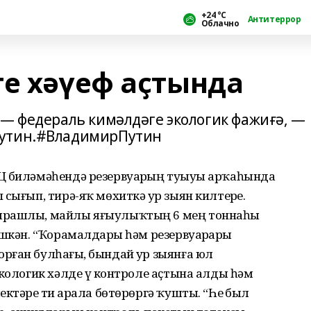
+24 °С
Антитеррор
Облачно
те хәүеф аҫтында
 — федераль кимәлдәге экологик фажиғә, —
Путин.#ВладимирПутин
Ц биләмәһендә резервуарҙың туҙыуы арҡаһында
сығып, тирә-яҡ мөхиткә ҙур зыян килтерҙе.
 ярашлы, майлы яғыулыҡтың 6 мең тоннаһы
шкән. “Ҡорамалдарҙы һәм резервуарҙарҙы
ған булһағыҙ, бындай ҙур зыянға юл
кологик хәлде үҙ контроле аҫтына алды һәм
ктәрҙе тиҙ арала бөтөрөргә ҡушты. “Һеҙ был