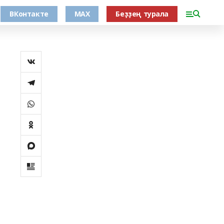
ВКонтакте
MAX
Беҙҙең турала