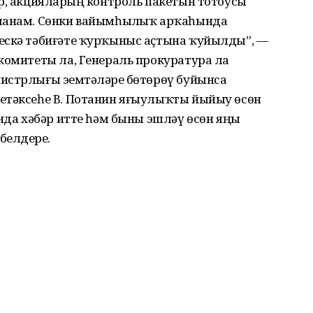
р, акцияларҙың контроль пакетын тотоусы
ышанам. Сөнки вайымһыҙлыҡ арҡаһында
ескә тәбиғәте ҡурҡыныс аҫтына ҡуйылды”, —
комитеты ла, Генераль прокуратура ла
истрлығы эҙемтәләрҙе бөтөрөү буйынса
етәксеһе В. Потанин яғыулыҡты йыйыу өсөн
ында хәбәр итте һәм быны эшләү өсөн яңы
елдерҙе.