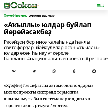
Хәүефһеҙлек
29 ИЮНЯ 2020, 06:30
«Аҡыллы» юлдар буйлап
йөрөйәсәкбеҙ
Рәсәйҙең бер нисә ҡалаһында һанлы
светофорҙар, йәйәүлеләр өсөн «аҡыллы»
юлдар өсөн һынау үткәрелә
башланы.#национальныепроекты#регпрое
«Хәүефһеҙ һәм сифатлы автомобиль юлдары»
милли проекты сиктәрендә тормошҡа
ашырылыусы был системалар юлдағы хәл-
торошто яҡшыртыуға йүнәлтелә.