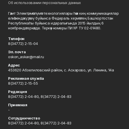
Об использовании персональных данных
Гәзит Элемтә, мәғлүмәт технологиялары һәм киң коммуникациялар
өлкәһендә күҙәтеү буйынса Федераль хеҙмәттең Башҡортостан
Республикаһы буйынса идаралығында 2015 йылдың 6
ноябрендә теркәлде. Теркәү номеры ПИ № ТУ 02-01480.
Телефон
8(34772) 2-15-04
Эл. почта
oskon_askar@mail.ru
Адрес
453620 Абзелиловский район, с. Аскарово, ул. Ленина, 14а
Рекламная служба
8(34772) 2-15-55
Редакция
8(34772) 2-04-80, 8(34772) 2-04-83
Приемная
-
Сотрудничество
8(34772) 2-04-80, 8(34772) 2-04-83