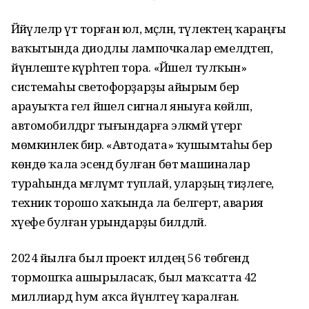
Йәйәүлеләр үтә торған юл, мәҫәлән, тәүлектең ҡараңғы
ваҡытында диодлы лампочкалар емелдәтеп,
йүнәлеште күрһәтеп тора. «Йәшел тулҡын»
системаһы светофорҙарҙы айырым бер
арауыҡта гел йәшел сигнал яныуға көйләп,
автомобилдәргә тығындарға эләкмәй үтергә
мөмкинлек бирә. «Автодата» ҡушымтаһы бер
көндө ҡала эсендә булған бөтә машиналар
тураһында мәғлүмәт туплай, уларҙың тиҙлеге,
техник торошо хаҡында ла белгертә, авария
хәүефе булған урындарҙы билдәләй.
2024 йылға был проект илдең 56 төбәгендә
тормошҡа ашырыласаҡ, был маҡсатта 42
миллиард һум аҡса йүнәлтеү ҡаралған.