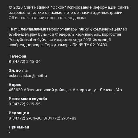
© 2026 Сайт издания "Оскон" Копирование информации сайта
разрешено только с письменного согласия администрации.
Об использовании персональных данных
Гәзит Элемтә, мәғлүмәт технологиялары һәм киң коммуникациялар
өлкәһендә күҙәтеү буйынса Федераль хеҙмәттең Башҡортостан
Республикаһы буйынса идаралығында 2015 йылдың 6
ноябрендә теркәлде. Теркәү номеры ПИ № ТУ 02-01480.
Телефон
8(34772) 2-15-04
Эл. почта
oskon_askar@mail.ru
Адрес
453620 Абзелиловский район, с. Аскарово, ул. Ленина, 14а
Рекламная служба
8(34772) 2-15-55
Редакция
8(34772) 2-04-80, 8(34772) 2-04-83
Приемная
-