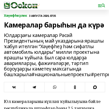
Хәүефһеҙлек
3 АВГУСТА 2020, 07:35
Камералар барыһын да күрә
Юлдарҙағы камералар Рәсәй
Президентының май указдарына ярашлы
ҡабул ителгән “Хәүефһеҙ һәм сифатлы
автомобиль юлдары” милли проектына
ярашлы ҡуйыла. Был сара юлдарҙа
аварияларҙы, фажиғәләрҙе, тәртип
боҙоуҙарҙы кәметеү маҡсатында
башҡарыла#национальныепроекты#регпр
Юл камераларының күпләп ҡуйылыуына бәйле
республикала штрафтар һаны 2,5 тапҡырға