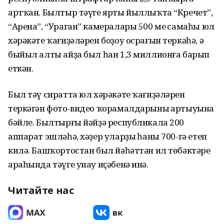
артҡан. Былтыр тәүге ярты йыллыҡта “Кречет”,
“Арена”, “Ураган” камералары 500 мең самаһы юл
хәрәкәте ҡағиҙәләрен боҙоу осрағын теркәһә, ә
быйыл алты айҙа был һан 1,3 миллионға барып
еткән.
Был тәү сиратта юл хәрәкәте ҡағиҙәләрен
теркәгән фото-видео ҡорамалдарының артыуына
бәйле. Былтырғы йәйҙә республикала 200
аппарат эшләһә, хәҙер уларҙың һаны 700-гә етеп
килә. Башҡортостан был йәһәттән ил төбәктәре
араһында тәүге унау иҫәбенә инә.
Читайте нас