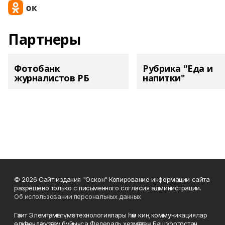
Партнеры
Фотобанк
Рубрика "Еда и
журналистов РБ
напитки"
© 2026 Сайт издания "Оскон" Копирование информации сайта
разрешено только с письменного согласия администрации.
Об использовании персональных данных
Гәзит Элемтә, мәғлүмәт технологиялары һәм киң коммуникациялар
өлкәһендә күҙәтеү буйынса Федераль хеҙмәттең Башҡортостан