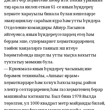
тиҙ арала килеп еткән 61-се янғын һүндереү
хеҙмәте ҡарауылы бинала булған кешеләрҙе
эвакуациялау сараһын күрә һәм утты һүндерә.
Отделение командиры Айнур Ласынов
әйтеүенсә, янғын һүндереүселәрҙең етеҙ һәм
берҙәм эше, супермаркет хеҙмәткәрҙәренең
тәғәйен ҡағиҙәләргә таянып эш итеүе
һөҙөмтәһендә шартлы утты ҡыҫҡа ваҡытты
туҡтатыу мөмкин була.
— Күнекмәлә янғын һүндереү часының ике
берәмек техникаһы, «Ашығыс ярҙам»
хеҙмәткәрҙәре һәм хоҡуҡ һаҡсылары, район
электр селтәрҙәренең һәм газ хеҙмәтенең берәр
машинаһы ҡатнашты. Был бина 1978 йылда
төҙөлгән, ул 1000 квадрат метр майҙанды биләй,
тыштан профнастил менән көпләнһә, эстән