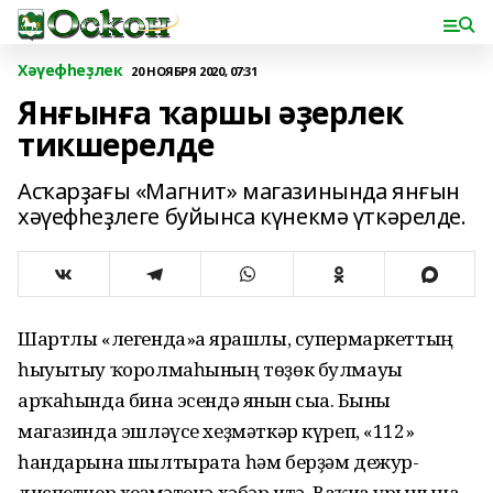
Хәүефһеҙлек
20 НОЯБРЯ 2020, 07:31
Янғынға ҡаршы әҙерлек
тикшерелде
Асҡарҙағы «Магнит» магазинында янғын
хәүефһеҙлеге буйынса күнекмә үткәрелде.
Шартлы «легенда»ға ярашлы, супермаркеттың
һыуытыу ҡоролмаһының төҙөк булмауы
арҡаһында бина эсендә янғын сыға. Быны
магазинда эшләүсе хеҙмәткәр күреп, «112»
һандарына шылтырата һәм берҙәм дежур-
диспетчер хеҙмәтенә хәбәр итә. Ваҡиға урынына