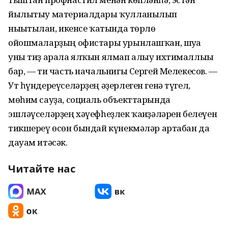
йылытыу материалдары ҡулланылып
нығытылған, икенсе ҡатында төрлө
ойошмаларҙың офистары урынлашҡан, шуға
уны тиҙ арала ялҡын ялмап алыу ихтималлығы
бар, — ти часть начальнигы Сергей Мелекесов. —
Ут һүндереүселәрҙең әҙерлеген генә түгел,
мөһим сауҙа, социаль объекттарында
эшләүселәрҙең хәүефһеҙлек ҡағиҙәләрен белеүен
тикшереү өсөн бындай күнекмәләр артабан да
дауам итәсәк.
Читайте нас