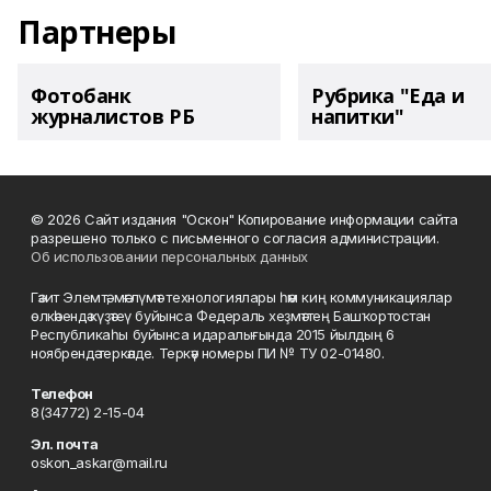
Партнеры
Фотобанк
Рубрика "Еда и
журналистов РБ
напитки"
© 2026 Сайт издания "Оскон" Копирование информации сайта
разрешено только с письменного согласия администрации.
Об использовании персональных данных
Гәзит Элемтә, мәғлүмәт технологиялары һәм киң коммуникациялар
өлкәһендә күҙәтеү буйынса Федераль хеҙмәттең Башҡортостан
Республикаһы буйынса идаралығында 2015 йылдың 6
ноябрендә теркәлде. Теркәү номеры ПИ № ТУ 02-01480.
Телефон
8(34772) 2-15-04
Эл. почта
oskon_askar@mail.ru