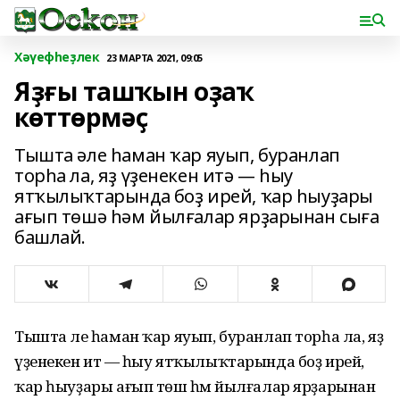
Хәүефһеҙлек
23 МАРТА 2021, 09:05
Яҙғы ташҡын оҙаҡ
көттөрмәҫ
Тышта әле һаман ҡар яуып, буранлап
торһа ла, яҙ үҙенекен итә — һыу
ятҡылыҡтарында боҙ ирей, ҡар һыуҙары
ағып төшә һәм йылғалар ярҙарынан сыға
башлай.
Тышта әле һаман ҡар яуып, буранлап торһа ла, яҙ
үҙенекен итә — һыу ятҡылыҡтарында боҙ ирей,
ҡар һыуҙары ағып төшә һәм йылғалар ярҙарынан