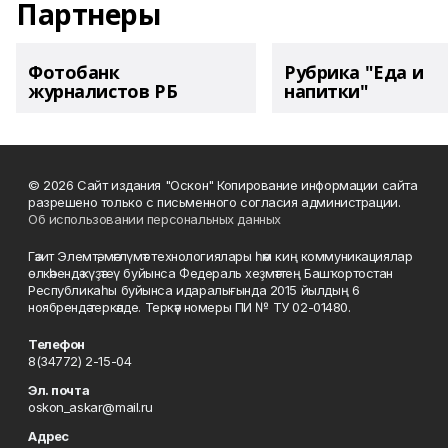
Партнеры
Фотобанк
Рубрика "Еда и
журналистов РБ
напитки"
© 2026 Сайт издания "Оскон" Копирование информации сайта
разрешено только с письменного согласия администрации.
Об использовании персональных данных
Гәзит Элемтә, мәғлүмәт технологиялары һәм киң коммуникациялар
өлкәһендә күҙәтеү буйынса Федераль хеҙмәттең Башҡортостан
Республикаһы буйынса идаралығында 2015 йылдың 6
ноябрендә теркәлде. Теркәү номеры ПИ № ТУ 02-01480.
Телефон
8(34772) 2-15-04
Эл. почта
oskon_askar@mail.ru
Адрес