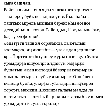
сыға башлай.
Район хакимиәтендә яҙғы ташҡынға әҙерлекте
тикшереү буйынса кәңәшмә үтте. Йыл һайын
ташҡын апрель айының беренсе һәм өсөнсө
декадаһында көтөлә. Райондың 11 ауылына һыу
баҫыу хәүефе янай.
Әммә ғәҙәттән тыш хәл осрағында ла юғалып
ҡалмаҫҡа, ә иң яҡшыһы — уға алдан әҙерләнергә
кәрәк. Йорттарға һыу инеү ҡурҡынысы ҙур булған
урамдарҙа йәшәүселәргә алдан уҡ баҙҙарҙы
бушатып, ағып киткәндәй әйберҙәрен юғарыраҡ
урынлаштырып ҡуйыу яҡшыраҡ. Оло йәштәге
кешеләр булһа, уларҙы туғандарына күсереп
торорға мөмкин. Шәхси ихаталағы малды ла
онотмағыҙ — ғәҙәттә һыйыр-һарыҡтарҙы һыу инмәгән
урамдарға ҡыуып торалар.