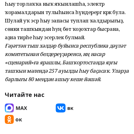
Һыу торлаҡҡа ныҡ яҡынлашһа, электр
ҡорамалдарын тулыһынса һүндерергә кәрәк була.
Шулай уҡ эсәр һыу запасы туплап ҡалдырығыҙ,
сөнки ташҡындан һуң бөтә ҡоҙоҡтар бысрана,
аҙна тирәһе һыу эсерлек булмай.
Ғәҙәттән тыш хәлдәр буйынса республика дәүләт
комитетынан белдереүҙәренсә, иң насар
«сценарий»ға ярашлы, Башҡортостанда яҙғы
ташҡын мәлендә 257 ауылды һыу баҫасаҡ. Уларҙа
барлығы 80 меңдән ашыу кеше йәшәй.
Читайте нас