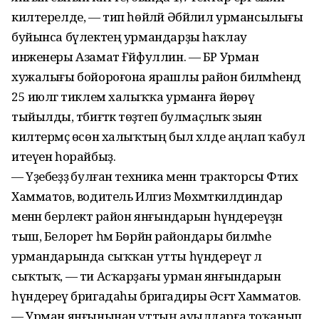
килтерелде, — тип һөйләй Әбйәлил урмансылығы
буйынса бүлектең урмандарҙы һаҡлау
инженеры Азамат Ғәйфуллин. — БР Урман
хужалығы бойороғона ярашлы район биләмәһендә
25 июлгә тиклем халыҡҡа урманға йөрөү
тыйылды, тәбиғәткә төҙәтеп булмаҫлыҡ зыян
килтермәҫ өсөн халыҡтың был хәлде аңлап ҡабул
итеүен һорайбыҙ.
— Үҙебеҙҙә булған техника менән тракторсы Фәтих
Хамматов, водитель Илгиз Мөхәмәткилдиндар
менән берлектә район янғындарын һүндереүҙән
тыш, Белорет һәм Бөрйән райондары биләмәһе
урмандарында сыҡҡан утты һүндереүгә лә
сыҡтыҡ, — ти Асҡарҙағы урман янғындарын
һүндереү бригадаһы бригадиры Әсғәт Хамматов.
— Урман янғынынан уттың ауылдарға тоҡанып