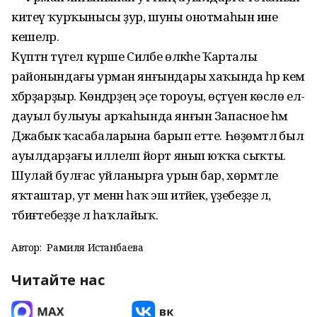
китеү ҡурҡынысы ҙур, шуны онотмаһын ине
кешеләр.
Күптән түгел күрше Силәбе өлкәһе Ҡарталы
районындағы урман янғындары хаҡында һәр кем
хәбәрҙарҙыр. Көндәрҙең эҫе тороуы, өҫтәүенә көслө ел-
дауыл булыуы арҡаһында янғын Запасное һәм
Джабык ҡасабаларына барып етте. Һөҙөмтәлә был
ауылдарҙағы иллеләп йорт янып юҡҡа сыҡты.
Шулай булғас уйланырға урын бар, хөрмәтле
яҡташтар, ут менән һаҡ эш итәйек, үҙебеҙҙе лә,
тәбиғәтебеҙҙе лә һаҡлайыҡ.
Автор:
Рамиля Истанбаева
Читайте нас