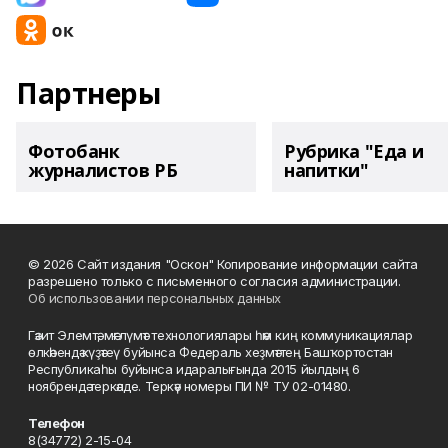
Партнеры
Фотобанк
Рубрика "Еда и
журналистов РБ
напитки"
© 2026 Сайт издания "Оскон" Копирование информации сайта
разрешено только с письменного согласия администрации.
Об использовании персональных данных
Гәзит Элемтә, мәғлүмәт технологиялары һәм киң коммуникациялар
өлкәһендә күҙәтеү буйынса Федераль хеҙмәттең Башҡортостан
Республикаһы буйынса идаралығында 2015 йылдың 6
ноябрендә теркәлде. Теркәү номеры ПИ № ТУ 02-01480.
Телефон
8(34772) 2-15-04