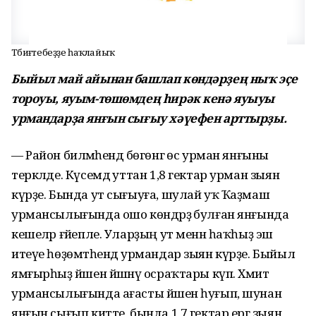
Тәбиғәтебеҙҙе һаҡлайыҡ
Быйыл май айынан башлап көндәрҙең ныҡ эҫе
тороуы, яуым-төшөмдең һирәк кенә яуыуы
урмандарҙа янғын сығыу хәүефен арттырҙы.
— Район биләмәһендә бөгөнгә өс урман янғыны
теркәлде. Күсемдә уттан 1,8 гектар урман зыян
күрҙе. Бында ут сығыуға, шулай уҡ Ҡаҙмаш
урмансылығында ошо көндәрҙә булған янғында
кешеләр ғәйепле. Уларҙың ут менән һаҡһыҙ эш
итеүе һөҙөмтәһендә урмандар зыян күрҙе. Быйыл
ямғырһыҙ йәшен йәшнәү осраҡтары күп. Хәмит
урмансылығында ағасты йәшен һуғып, шунан
янғын сығып китте, бында 1,7 гектар ергә зыян