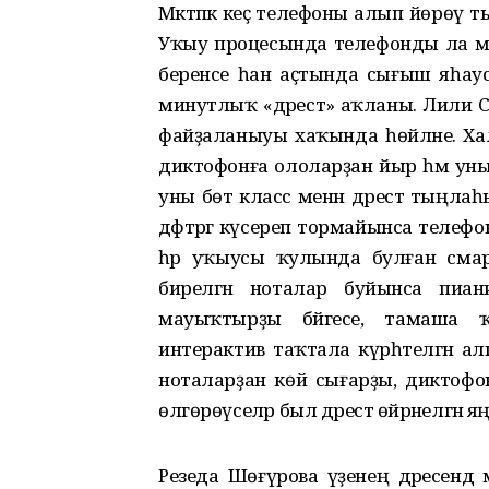
Мәктәпкә кеҫә телефоны алып йөрөү 
Уҡыу процесында телефонды ла м
беренсе һан аҫтында сығыш яһаусы
минутлыҡ «дәрестә» аҡланы. Лилиә 
файҙаланыуы хаҡында һөйләне. Хал
диктофонға ололарҙан йыр һәм ун
уны бөтә класс менән дәрестә тыңлаһ
дәфтәргә күсереп тормайынса тел
һәр уҡыусы ҡулында булған сма
бирелгән ноталар буйынса пиа
мауыҡтырҙы бәйгесе, тамаша 
интерактив таҡтала күрһәтелгән а
ноталарҙан көй сығарҙы, диктофон
өлгөрөүселәр был дәрестә өйрәнелгән
Резеда Шөғүрова үҙенең дәресендә