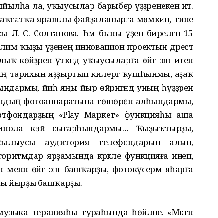
тыйылһа ла, уҡыусылар барыбер үҙҙәренекен итә.
аҡсатҡа ярашлы файҙаланырға мөмкин, тине
 Л. С. Солтанова. Һәм быны үҙенә бирелгән 15
Сәлим ҡыҙы үҙенең инновацион проектын дәрестә
ыҡ көйҙәрен үткәндә уҡыусыларға өйгә эш итеп
ың тарихын яҙҙыртып килергә ҡушһынмы, аҙаҡ
ындармы, йәиһә яңы йыр өйрәнгәндә уның һүҙҙәрен
ефондың фотоаппаратына төшөрөп алһындармы,
ртфондарҙың «Рlay Маркет» функцияһы аша
нинола көй сығарһындармы… Ҡыҙыҡтырҙы,
ҡылыусы аудитория телефондарын алып,
лгоритмдар ярҙамында кәрәкле функцияға инеп,
 менән өйгә эш башҡарҙы, фотокүсермә яһарға
 яңы йырҙы башҡарҙы.
 музыка терапияһы тураһында һөйләне. «Мәктәп