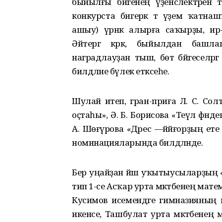
быйылғы бәйгенең үҙенсәлектәренә
конкурста бигерәк тә әүҙем ҡатна
ашыу) үрнәк алырға саҡырҙы, ир-
Әйтергә кәрәк, быйылдан башла
наградлауҙан тыш, бөтә бәйгеселәр
билдәләне бүлек етәксеһе.
Шулай итеп, гран-приға Л. С. Сол
оҫтаһы», Ә. Б. Борисова «Теүәл фән
А. Шөғүрова «Дәрес —йәйғорҙың ете
номинацияларында билдәләнде.
Бер уңайҙан йәш уҡытыусыларҙың 
тип 1-се Асҡар урта мәктәбенең мат
Кусимов исемендәге гимназияның 
икенсе, Ташбулат урта мәктәбенең