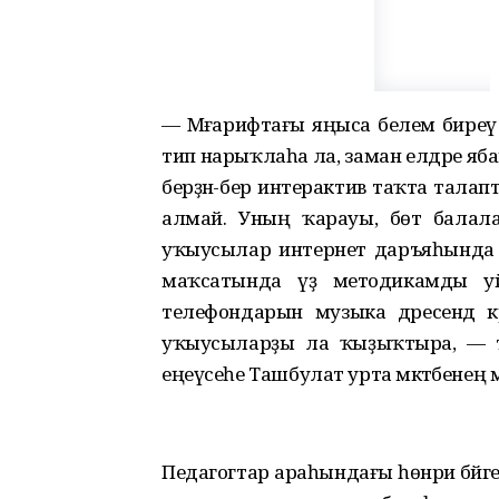
— Мәғарифтағы яңыса белем биреү 
тип нарыҡлаһа ла, заман елдәре ябай а
берҙән-бер интерактив таҡта талапт
алмай. Уның ҡарауы, бөтә бала
уҡыусылар интернет даръяһында и
маҡсатында үҙ методикамды уй
телефондарын музыка дәресендә к
уҡыусыларҙы ла ҡыҙыҡтыра, — т
еңеүсеһе Ташбулат урта мәктәбенең м
Педагогтар араһындағы һөнәри бәйге