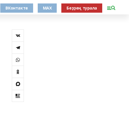
ВКонтакте
MAX
Беҙҙең турала