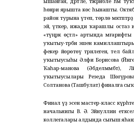
ышанған, дәртле, тәжрибәле һәм т
һөнәри ярышта көс һынашты. Октябрҙ
район турына үтеп, төрлө мәктәптәрҙә
эйә, үткер, ижади ҡарашлы остаз
«түңәрәк өҫтәл» артында мәғарифт
уҡытыу-тәрбиә эшен камиллаштырыу
фекер йөрөтөү тәрәнлеген, тел ба
уҡытыусыһы Әлфиә Борисова (Йәнге
Ҡаһар-манова (Әбделмәмбәт), 
уҡытыусылары Резеда Шөғүрова 
Солтанова (Ташбулат) финалға сыҡ
Финал үҙ эсенә мастер-класс күрһә
начальнигы В. Ә. Зәйнуллин етәкс
коллегалары алдында сығыш яһан