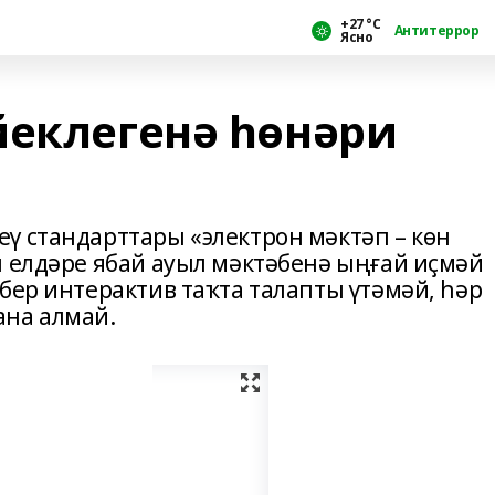
+27 °С
Антитеррор
Ясно
йеклегенә һөнәри
ү стандарттары «электрон мәктәп – көн
н елдәре ябай ауыл мәктәбенә ыңғай иҫмәй
бер интерактив таҡта талапты үтәмәй, һәр
ана алмай.