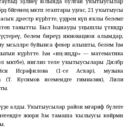
уҡтауһыҙ эҙләнеү юлында булған уҡытыусылар
ә бәйгенең мәктәп этаптары уҙғас, 21 уҡытыусы
 асыҡ дәрестәр күрһәтте, үҙҙәрен күп яҡлы белемгә
 итеп танытты. Был һынауҙы уңышлы үткәндәр
ы үҫтереү, белем биреүҙә инновацион алымдар,
 мәсьәләләре буйынса фекер алышты, белем һәм
йлығын күрһәтте. Һәм «иң-иңдәр» — математика
л мәктәбе), инглиз теле уҡытыусылары Дилбәр
Ләйсән Исрафилова (1-се Асҡар), музыка
(Т. Кусимов исемендәге гимназия), Лилиә
ты.
теүҙе алды. Уҡытыусылар район мәғариф бүлеге
елегендәге жюри һәм тамаша ҡылыусы көйәрмән
ы.