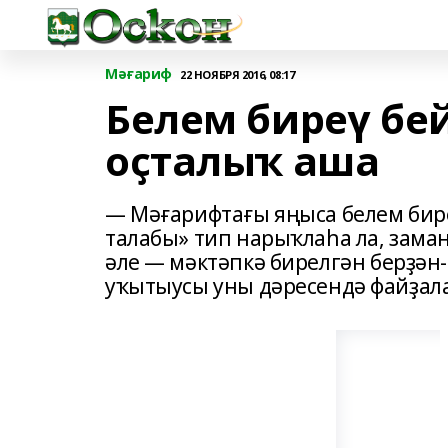
Мәғариф
22 НОЯБРЯ 2016, 08:17
Белем биреү бе
оҫталыҡ аша
— Мәғарифтағы яңыса белем бире
талабы» тип нарыҡлаһа ла, зама
әле — мәктәпкә бирелгән берҙән-
уҡытыусы уны дәресендә файҙал