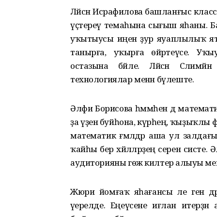
Ләйсән Исрафилова башланғыс клас
үҫтереү темаһына сығыш яһаны. Б
уҡытыусы иңенә ҙур яуаплылыҡ ята
танырға, уҡырға өйрәтеүсе. Уҡ
остазына бәйле. Ләйсән Сәлимй
технологиялар менән бүлеште.
Әлфиә Борисова һәммәһен дә математи
ҙа үҙенә буйһона, күрәһең, ҡыҙыҡлы
математик ғәмәлдәр аша ул залдағы
ҡайһы бер хәйләләрҙең серен систе. 
аудиторияны гөж килтерә алыуы ме
Жюри йомғаҡ яһағансы әле генә дәр
әүерелде. Еңеүсене иғлан итерҙән 