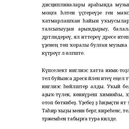
дисциплиналары араһында музыка 
моңға һәләтен үҫтереүҙе генә м
ҡатмарлашҡан һайын уҡыусыларға
талсығыуҙан арындырыу, балала
дәртләндереү, ял иттереү дәресе ит
үҙенең төп ҡоралы булған музыка а
күтәреүгә лә өлгәште.
Күпселектә инглизсә хатта икмәк-то
тел буйынса дәрескә йәлеп итеү еңе
инглизсә һөйләштерә алды. Уҡый белм
аҙыҡ-түлек, көнкүреш химияһы,
отоп бөткәнбеҙ. Үҙебеҙ ҙә һиҙмәҫтән я
Таһир ҡыҙы менән бергә, киреһенсә, т
тәржемәһен табырға тура килде.