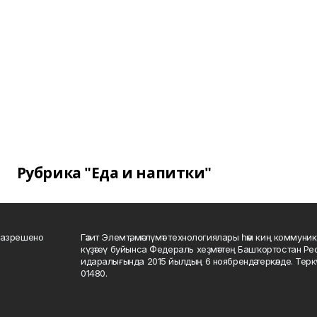
Рубрика "Еда и напитки"
разрешено
Гәзит Элемтә, мәғлүмәт технологиялары һәм киң коммуник
күҙәтеү буйынса Федераль хеҙмәттең Башҡортостан Р
идаралығында 2015 йылдың 6 ноябрендә теркәлде. Тер
01480.