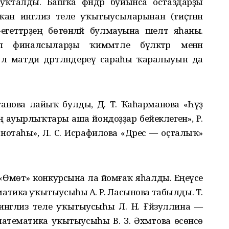
 туҡталды. Башҡа фәндәр буйынса остаздарҙы
шҡан инглиз теле уҡытыусыларынан (тиҫтәнән
егеттәрҙең бөтөнләй булмауына шелтә яһаны.
п финалсыларҙы ҡиммәтле бүләктәр менән
гә лә матди дәртләндереү сараһы ҡаралыуын да
танова лайыҡ булды, Д. Т. Ҡаһарманова «Һүҙ
дең ауырлыҡтары аша йондоҙҙар бейеклегенә», Р.
 нотаһы», Л. С. Исрафилова «Дәрес — оҫталыҡ»
«Өмөт» конкурсына ла йомғаҡ яһалды. Еңеүсе
ематика уҡытыусыһы А. Р. Ласынова табылды. Т.
инглиз теле уҡытыусыһы Л. Н. Ғәйзуллина —
 математика уҡытыусыһы В. З. Әхмәтова өсөнсө