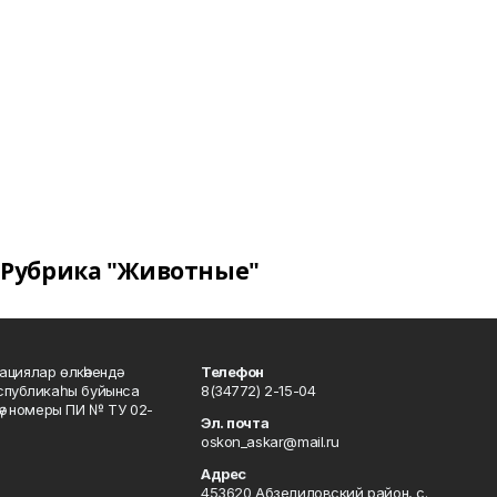
Рубрика "Животные"
ациялар өлкәһендә
Телефон
еспубликаһы буйынса
8(34772) 2-15-04
кәү номеры ПИ № ТУ 02-
Эл. почта
oskon_askar@mail.ru
Адрес
453620 Абзелиловский район, с.