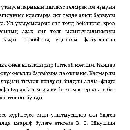
с уҡыусыларының инглизсә телмәрен һәм яҙыуын
ашланғыс кластарҙа сит телде алып барыусы
. Ул уҡыусыларҙы сит телдә һөйләшергә, хәреф
ыусының аҙаҡ сит телгә ылығыу-ылыҡмауы
ән ҡыҙы тәжрибәһендә уңышлы файҙаланған
ка фәненә ылыҡтырыр һәләткә эйә мөғәлимә. Һандар
 фокус-мәсьәләләр барыһына ла оҡшаны. Ҡатмарлы
ларҙың тыуған көндәрен билдәләй алды, фәндәге
Әлфиә Буранбай ҡыҙы күрһәткән мастер-класс бөтә
нән отошло булды.
ес күрһәтеүсе етди уҡытыусылар сәхнә биҙәгенә
алда мәғариф бүлеге етәксеһе В. Ә. Зәйнуллин