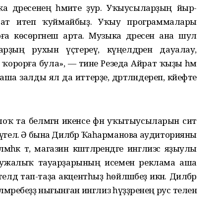
дәресенең әһәмиәте ҙур. Уҡыусыларҙың йыр-
аҡсат итеп ҡуймайбыҙ. Уҡыу программалары
 көсөргәнеш арта. Музыка дәресен ана шул
рҙың рухын үҫтереү, күңелдәрен дауалау,
еп ҡорорға була», — тине Резеда Айрат ҡыҙы һәм
ша залды ял да иттерҙе, дәртләндереп, кәйефте
ҙлоҡ та белмәгән икенсе фән уҡытыусыларын сит
л түгел. Ә бына Дилбәр Ҡаһарманова аудиторияны
әһәк тә, магазин кәштәләрендәге инглизсә яҙыулы
 хужалыҡ тауарҙарының исемен реклама аша
т телдә тап-таҙа акцентһыҙ һөйләшәбеҙ икән. Дилбәр
елмәребеҙҙә нығынған инглиз һүҙҙәренең рус теленә