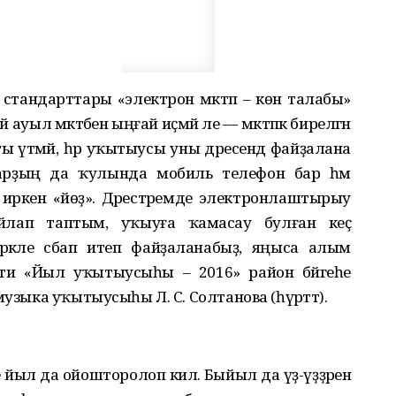
стандарттары «электрон мәктәп – көн талабы»
уыл мәктәбенә ыңғай иҫмәй әле — мәктәпкә бирелгән
ы үтәмәй, һәр уҡытыусы уны дәресендә файҙалана
ларҙың да ҡулында мобиль телефон бар һәм
ркен «йөҙә». Дәрестәремде электронлаштырыу
лап таптым, уҡыуға ҡамасау булған кеҫә
әрәкле әсбап итеп файҙаланабыҙ, яңыса алым
и «Йыл уҡытыусыһы – 2016» район бәйгеһе
узыка уҡытыусыһы Л. С. Солтанова (һүрәттә).
 йыл да ойошторолоп килә. Быйыл да үҙ-үҙҙәренә