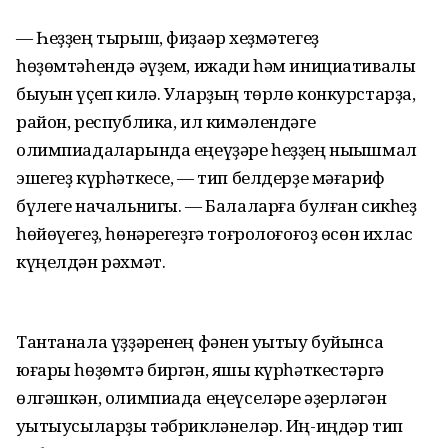
— Һеҙҙең тырыш, фиҙаҡәр хеҙмәтегеҙ
һөҙөмтәһендә әүҙем, ижади һәм инициативалы
быуын үҫеп килә. Уларҙың төрлө конкурстарҙа,
район, республика, ил кимәлендәге
олимпиадаларында еңеүҙәре һеҙҙең ныҡышмал
эшегеҙ күрһәткесе, — тип белдерҙе мәғариф
бүлеге начальнигы. — Балаларға булған сикһеҙ
һөйөүегеҙ, һөнәрегеҙгә тоғролоғоғоҙ өсөн ихлас
күңелдән рәхмәт.
Тантанала үҙҙәренең фәнен уҡытыу буйынса
юғары һөҙөмтә биргән, яҡшы күрһәткестәргә
өлгәшкән, олимпиада еңеүселәре әҙерләгән
уҡытыусыларҙы тәбрикләнеләр. Иң-иңдәр тип