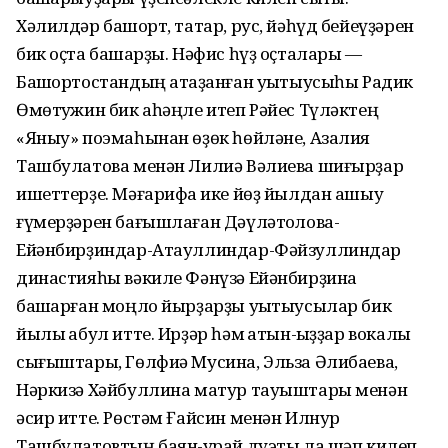
Хәлилдәр башҡорт, татар, рус, йәһүд бейеүҙәрен
бик оҫта башҡарҙы. Нәфис һүҙ оҫталары —
Башҡортостандың атҡаҙанған уҡытыусыһы Радик
Өмөтҡужин бик аһәңле итеп Рәйес Түләктең
«Яныу» поэмаһынан өҙөк һөйләне, Азалия
Ташбулатова менән Лилиә Вәлиева шиғырҙар
ишеттерҙе. Мәғарифҡа ике йөҙ йылдан ашыу
ғүмерҙәрен бағышлаған Дәүләтҡолова-
Ейәнбирҙиндар-Атауллиндар-Фәйзуллиндар
династияһы вәкиле Фәнүзә Ейәнбирҙина
башҡарған моңло йырҙарҙы уҡытыусылар бик
йылы ҡабул итте. Ирҙәр һәм ҡатын-ҡыҙҙар вокалы
сығыштары, Гөлфиә Мусина, Эльза Әлибаева,
Нәркизә Хәйбуллина матур тауыштары менән
әсир итте. Рөстәм Ғайсин менән Илнур
Ташбулатовтың баян-ҡурай дуэты ла шәп килеп