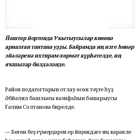
Йәштәр йортонда Уҡытыусылар көнөнә
арналған тантана уҙҙы. Байрамда иң изге һөнәр
эйәләренә ихтирам-хөрмәт күрһәтелде, иң
яҡшылар билдәләнде.
Район педагогтарын ҡотлау өсөн тәүге һүҙ
Әбйәлил башлығы вазифаһын башҡарыусы
Ғәлим Солтановҡа бирелде.
— Бөгөн беҙ ғүмерҙәрен ер йөҙөндәге иң кәрәкле