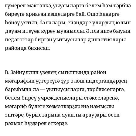
ғүмерен мәктәпкә, уҡыусыларға белем һәм тәрбиә
биреүгә арнаған кешеләргә бай. Ошо һөнәргә
һөйөү уятып, балалары, ейәндәре уларҙың юлын
дауам итеүен күреү ҡыуаныслы. Әллә нисә быуын
педагогтар биргән уҡытыусылар династиялары
районда бихисап.
В. Зәйнуллин үҙенең сығышында район
мәғарифын үҫтереүгә ҙур өлөш индергәндәрҙең
барыһына ла — уҡытыусыларға, тәрбиәселәргә,
белем биреү учреждениелары етәкселәренә,
мәғариф бүлеге хеҙмәткәрҙәренә намыҫлы
эштәре, бурыстарына яуаплы ҡарауҙары өсөн
рәхмәт һүҙҙәрен еткерҙе.