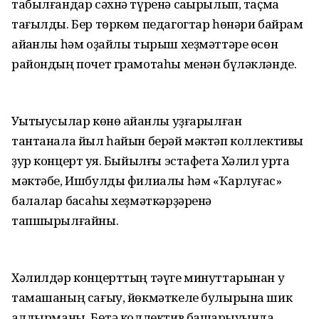
табылғандар сәхнә түренә саҡырылып, таҫма
тағылды. Бер төркөм педагогтар һөнәри байрам
айҡанлы һәм оҙайлы тырыш хеҙмәттәре өсөн
райондың почет грамотаһы менән бүләкләнде.
Уҡытыусылар көнө айҡанлы уҙғарылған
тантанала йыл һайын берәй мәктәп коллективы
ҙур концерт ҡуя. Быйылғы эстафета Хәлил урта
мәктәбе, Ишбулды филиалы һәм «Ҡарлуғас»
балалар баҡсаһы хеҙмәткәрҙәренә
тапшырылғайны.
Хәлилдәр концерттың тәүге минуттарынан уҡ
тамашаның сағыу, йөкмәткеле булырына шик
ҡалдырманы. Бөтә коллектив башҡарыуында