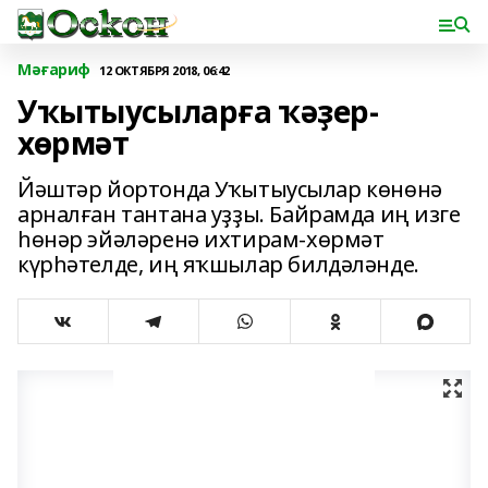
Мәғариф
12 ОКТЯБРЯ 2018, 06:42
Уҡытыусыларға ҡәҙер-
хөрмәт
Йәштәр йортонда Уҡытыусылар көнөнә
арналған тантана уҙҙы. Байрамда иң изге
һөнәр эйәләренә ихтирам-хөрмәт
күрһәтелде, иң яҡшылар билдәләнде.