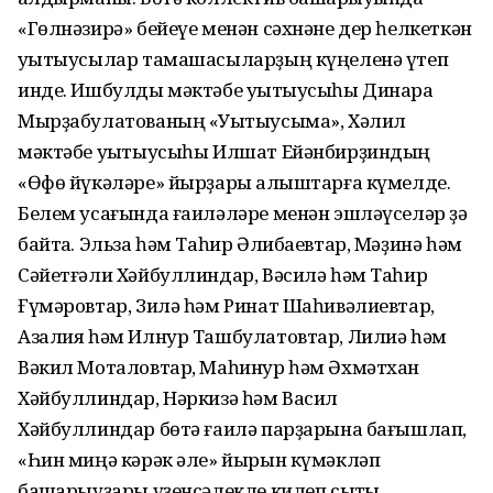
«Гөлнәзирә» бейеүе менән сәхнәне дер һелкеткән
уҡытыусылар тамашасыларҙың күңеленә үтеп
инде. Ишбулды мәктәбе уҡытыусыһы Динара
Мырҙабулатованың «Уҡытыусыма», Хәлил
мәктәбе уҡытыусыһы Илшат Ейәнбирҙиндың
«Өфө йүкәләре» йырҙары алҡыштарға күмелде.
Белем усағында ғаиләләре менән эшләүселәр ҙә
байтаҡ. Эльза һәм Таһир Әлибаевтар, Мәҙинә һәм
Сәйетғәли Хәйбуллиндар, Вәсилә һәм Таһир
Ғүмәровтар, Зилә һәм Ринат Шаһивәлиевтар,
Азалия һәм Илнур Ташбулатовтар, Лилиә һәм
Вәкил Моталовтар, Маһинур һәм Әхмәтхан
Хәйбуллиндар, Нәркизә һәм Васил
Хәйбуллиндар бөтә ғаилә парҙарына бағышлап,
«Һин миңә кәрәк әле» йырын күмәкләп
башҡарыуҙары үҙенсәлекле килеп сыҡты.