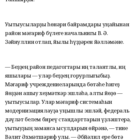
Уҡытыусыларҙы һөнәри байрамдары уңайынан
район мәғариф бүлеге начальнигы В. Ә.
Зәйнуллин ҡотлап, йылы һүҙҙәрен йәлләмәне.
— Беҙҙең район педагогтары иң талантлы, иң
яҡшылары — улар беҙҙең ғорурлығыбыҙ.
Мәғариф учреждениеларында бөтәһе һигеҙ
йөҙҙән ашыу хеҙмәткәр эшләһә, алты йөҙө —
уҡытыусылар. Улар мәғариф системаһын
модернизациялауҙа уңышлы эшләй, федераль
дәүләт белем биреү стандарттарын үҙләштерә,
уҡытыуҙың заманса ысулдарын өйрәнә, — тине
Вәлит Әхмәтшәриф улы. — Әбйәлил ере бөтә