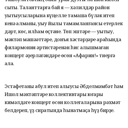
сыҡты. Таланттарға бай яҡ — хәлилдәр район
уҡытыусыларына күңелле тамаша бүләк итеп
кенә ҡалманы, уҡыу йылы тамамланғансы етерлек
дәрт, көс, илһам өҫтәне. Төп эштәре — уҡытыу,
мәктәп мәшәҡәттәре, донъя хәстәрҙәре араһында
филармония әртистәренән һис ҡалышмаған
концерт әҙерләгәндәре өсөн «Афарин!» тиергә
ҡала.
Эстафетаны ҡабул итеп алыусы Әбделмәмбәт һәм
Ишҡол мәктәптәре коллективтары юғары
кимәлдәге концерт өсөн коллегаларына рәхмәт
белдереп, үҙ сиратында һынатмаҫҡа һүҙ бирҙе.