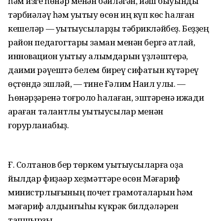
һәм изге һөнәр менән бәйләгән, йәш быуынды
тәрбиәләү һәм уҡытыу өсөн иң күп көс һалған
кешеләр — уҡытыусыларҙы тәбрикләйбеҙ. Беҙҙең
район педагогтары заман менән бергә атлай,
инновацион уҡытыу алымдарын үҙләштерә,
даими рәүештә белем биреү сифатын күтәреү
өҫтөндә эшләй, — тине Ғәлим Наил улы. —
Һөнәрҙәренә тоғролоҡ һаҡлаған, эштәренә ижади
ҡараған талантлы уҡытыусылар менән
ғорурланабыҙ.
Ғ. Солтанов бер төркөм уҡытыусыларға оҙаҡ
йылдар фиҙаҡәр хеҙмәттәре өсөн Мәғариф
министрлығының почет грамоталарын һәм
мәғариф алдынғыһы күкрәк билдәләрен
тапшырҙы.