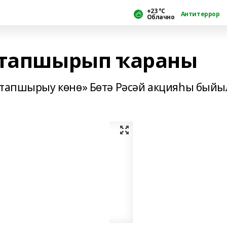
+23 °С
Антитеррор
Облачно
 тапшырып ҡараны
 тапшырыу көнө» Бөтә Рәсәй акцияһы быйы