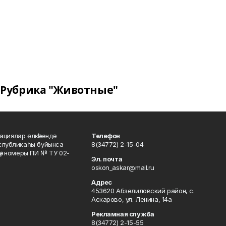
Рубрика "Животные"
ациялар өлкәһендә
Телефон
еспубликаһы буйынса
8(34772) 2-15-04
кәү номеры ПИ № ТУ 02-
Эл. почта
oskon_askar@mail.ru
Адрес
453620 Абзелиловский район, с.
Аскарово, ул. Ленина, 14а
Рекламная служба
8(34772) 2-15-55