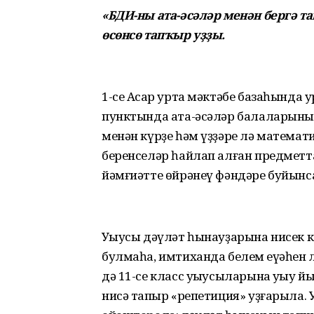
«БДИ-ны ата-әсәләр менән бергә 
өсөнсө тапҡыр уҙҙы.
1-се Асҡар урта мәктәбе базаһында
пунктында ата-әсәләр балаларыны
менән күрҙе һәм үҙҙәре лә математ
беренселәр һайлап алған предметтар
йәмғиәтте өйрәнеү фәндәре буйынс
Уҡыусы дәүләт һынауҙарына нисек ке
булмаһа, имтиханда белем ҡеүәһен
дә 11-се класс уҡыусыларына уҡыу
нисә тапҡыр «репетиция» уҙғарыла.