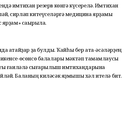
ндә имтихан резерв көнгә күсерелә. Имтихан
әй, сирләп китеүселәргә медицина ярҙамы
 ярҙам» саҡырыла.
да атайҙар ҙа булды. Ҡайһы бер ата-әсәләрҙең
 икенсе-өсөнсө балалары мәктәп тамамлаусы
шыуы ғаиләлә сығарылыш имтихандарына
ләй. Баланың киләсәк яҙмышы хәл ителә бит.