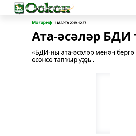
Мәғариф
1 МАРТА 2019, 12:27
Ата-әсәләр БДИ
«БДИ-ны ата-әсәләр менән бергә
өсөнсө тапҡыр уҙҙы.