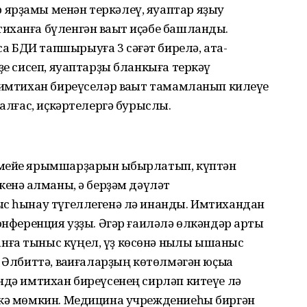
ярҙамы менән теркәлеү, яуаптар яҙыу
иханға бүленгән ваҡыт иҫәбе башланды.
 БДИ тапшырыуға 3 сәғәт бирелә, ата-
ҙе сисеп, яуаптарҙы бланкыға теркәү
 имтихан биреүселәр ваҡыт тамамланып килеүе
ҡалғас, иҫкәртелергә бурыслы.
 мейе ярымшарҙарын ҡыбырлатып, күптән
енә ҡалманы, ә берҙәм дәүләт
ыс һынау түгеллегенә лә инанды. Имтихандан
онференция уҙҙы. Әгәр ғаиләлә өлкәндәр артыҡ
ға тыныс күңел, үҙ көсөнә ныҡлы ышаныс
 Әлбиттә, ваҡиғаларҙың көтөлмәгән юҫыҡҡа
ндә имтихан биреүсенең сирләп китеүе лә
ҫкә мөмкин. Медицина учреждениеһы биргән