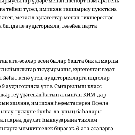
рыусылар үҙҙәре менән паспорт һәм ҡара гель
рға тейеш түгел, имтихан тапшырыу пунктына
әтеп, металл эҙләгестәр менән тикшерелгәс
а билдәле аудиторияла, тәғәйен парта
ған ата-әсәләр өсөн былар башта бик ҡатмарлы
ул ҡыйынлыҡтар тыуҙырманы, күнегелгән ғәҙәт
йәһәт кенә үтеп, аудиторияларға инделәр.
 9 аудиторияла үтте. Сығарылыш класс
шкәртеү үҙәгенән һатып алынған КИМ-дар
ын эшләне, имтихан һөҙөмтәләрен Өфөлә
ынау түләүле булһа ла, уның баһалары
үҙалларға, дәүләт һынауҙарына тиклем
шләргә мөмкинселек бирәсәк. Ә ата-әсәләргә