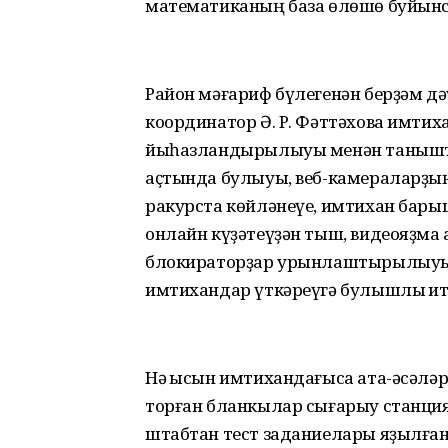
математиканың база өлөшө буйынса
Район мәғариф бүлегенән берҙәм 
координатор Ә. Р. Фәттәхова имтих
йыһазландырылыуы менән танышты
аҫтында булыуы, веб-камераларҙың
ракурста көйләнеүе, имтихан барыш
онлайн күҙәтеүҙән тыш, видеояҙма
блокираторҙар урынлаштырылыуы —
имтихандар үткәреүгә булышлыҡ ит
Нәҡ ысын имтихандағыса ата-әсәлә
торған бланкылар сығарыу станц
штабтан тест заданиелары яҙылған 