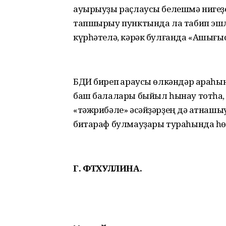
ауырыуҙы раҫлаусы белешмә нигеҙе
тапшырыу пунктында ла табип эшл
күрһәтелә, кәрәк булғанда «Ашығыс
БДИ биреп ҡараусы өлкәндәр араһын
баш балалары быйыл һынау тотһа,
«тәжрибәле» әсәйҙәрҙең дә ҡатна
битараф булмауҙары тураһында һөй
Г. ФӘТХУЛЛИНА.