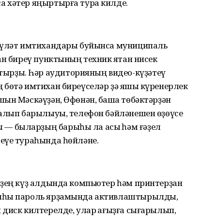
 хәтер яңыртырға тура килде.
дәүләт имтихандары буйынса муниципаль
ан биреү пунктының техник яҡтан нисек
рҙы. Һәр аудиторияның видео-күҙәтеү
 бөтә имтихан биреүселәр ҙә яҡшы күренерлек
ын Мәскәүҙән, Өфөнән, башҡа төбәктәрҙән
 алып барылыуы, телефон бәйләнешен өҙөүсе
 быларҙың барыһы ла асыҡ һәм ғәҙел
еүе тураһында һөйләне.
рҙең күҙ алдында компьютер һәм принтерҙан
ияһы пароль ярҙамында активлаштырылды,
диск килтерелде, улар ҡағыҙға сығарылып,