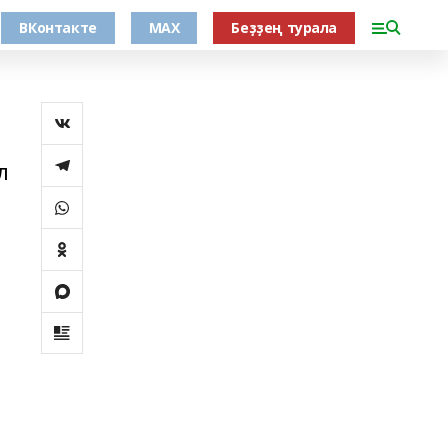
ВКонтакте
MAX
Беҙҙең турала
л