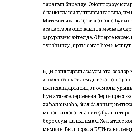
таратып бирелде. Ойоштороусылар 
бланкылары тултырылғас ҡына, имт
Математиканың база өлөшө буйынса
әсәләргә лә ошо ваҡытта мәсьәләләр
зарурлығы әйтелде. Әйтергә кәрәк,
тураһында, ярты сәғәт һәм 5 минут 
БДИ тапшырып ҡараусы ата-әсәләр
«тоҙланған» ғилемде иҫкә төшөрөп к
имтихандарының ҡот осмалы ҡурҡын
һуң ата-әсәләр менән бергә пресс-к
хафаланмаһа, был баланың имтихан
менән киләсәгенә нигеҙ булып тора.
боролоуы ла ихтимал. Хәл иткес кө
мөмкин. Был осраҡта БДИ-ға килмә