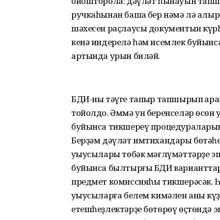
ойошторола: дәүләт һынауын тапшы
ручкаһынан башҡа бер нәмә лә алы
шәхесен раҫлаусы документын күрһ
кенә индерелә һәм исемлек буйынс
артында урын биләй.
БДИ-ны тәүге тапҡыр тапшырып ҡара
тойолдо. Әммә ун беренселәр өсөн 
буйынса тикшереү процедураларын 
Берҙәм дәүләт имтихандары бөтәһе
уҡыусылары төбәк мәғлүмәттәрҙе э
буйынса былтырғы БДИ варианттар
предмет комиссияһы тикшерәсәк. Һ
уҡыусыларға белем кимәлен аныҡ к
етешһеҙлектәрҙе бөтөрөү өҫтөндә э