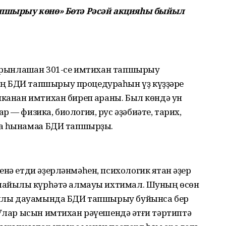
тапшырыу көнө» Бөтә Рәсәй акцияһы быйыл
 урынлашҡан 301-се имтихан тапшырыу
ң БДИ тапшырыу процедураһын үҙ күҙҙәре
иканан имтихан биреп ҡараны. Был көндә ун
 — физика, биология, рус әҙәбиәте, тарих,
а һынамаҡҡа БДИ тапшырҙы.
нә етди әҙерләнмәһен, психологик яҡтан әҙер
 лайыҡлы күрһәтә алмауы ихтимал. Шуның өсөн
 йылы дауамында БДИ тапшырыу буйынса бер
 Улар ысын имтихан рәүешендә ҡәтғи тәртиптә