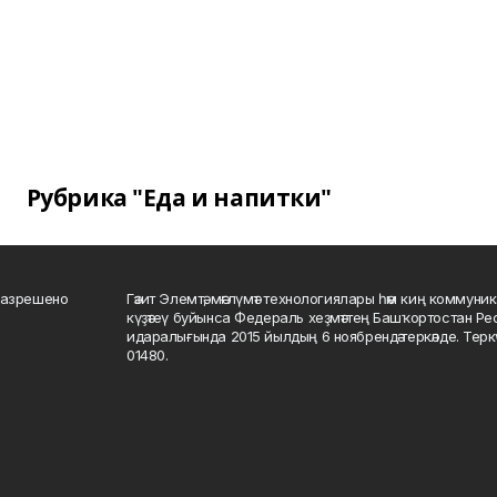
Рубрика "Еда и напитки"
разрешено
Гәзит Элемтә, мәғлүмәт технологиялары һәм киң коммуник
күҙәтеү буйынса Федераль хеҙмәттең Башҡортостан Р
идаралығында 2015 йылдың 6 ноябрендә теркәлде. Тер
01480.