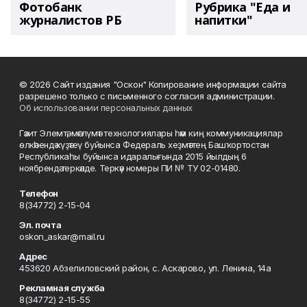
Фотобанк
Рубрика "Еда и
журналистов РБ
напитки"
© 2026 Сайт издания "Оскон" Копирование информации сайта
разрешено только с письменного согласия администрации.
Об использовании персональных данных
Гәзит Элемтә, мәғлүмәт технологиялары һәм киң коммуникациялар
өлкәһендә күҙәтеү буйынса Федераль хеҙмәттең Башҡортостан
Республикаһы буйынса идаралығында 2015 йылдың 6
ноябрендә теркәлде. Теркәү номеры ПИ № ТУ 02-01480.
Телефон
8(34772) 2-15-04
Эл. почта
oskon_askar@mail.ru
Адрес
453620 Абзелиловский район, с. Аскарово, ул. Ленина, 14а
Рекламная служба
8(34772) 2-15-55