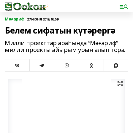
Мәғариф
27 ИЮНЯ 2019, 05:59
Белем сифатын күтәрергә
Милли проекттар араһында “Мәғариф”
милли проекты айырым урын алып тора.