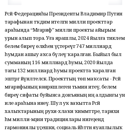
Рәсәй Федерацияһы Президенты Владимир Путин
тарафынан тәҡдим ителгән милли проекттар
араһында “Мәғариф” милли проекты айырым
урын алып тора. Уға ярашлы, 2024 йылға тиклем
белем биреү өлкәһен үҫтереүгә 747 миллиард
һумдан ашыу аҡса бүлеү ҡаралған. Быйыл был
сумманың 116 миллиард һумы, 2020 йылда
тағы 132 миллиард һумы проектта ҡаралған
эштәргә йүнәлтеләсәк. Проекттың төп маҡсаты - Рәсәй
мәғарифының көнәркәшлеген тәьмин итеү, белем
биреү сифаты буйынса донъяның иң алдынғы ун
иле араһына инеү. Шул уҡ ваҡытта Рәсәй
халыҡтарының рухи-әхлаҡи ҡиммәттәре, тарихи
һәм милли-мәҙәни традициялары нигеҙендә
гармониялы үҫешкән, социаль йәһәттән яуаплылыҡ