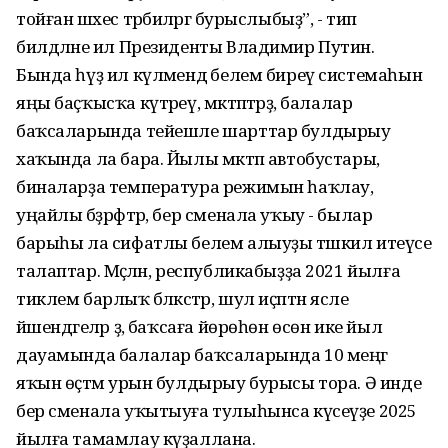
тойған шәхес тәрбиәләргә бурыслыбыҙ”, - тип
билдәләне ил Президенты Владимир Путин.
Бында һүҙ ил күләмендә белем биреү системаһын
яңы баҫҡысҡа күтәреү, мәктәптәрҙә, балалар
баҡсаларында тейешле шарттар булдырыу
хаҡында ла бара. Йылы мәктәп автобустары,
биналарҙа температура режимын һаҡлау,
уңайлы бәҙрәфтәр, бер сменала уҡыу - былар
барыһы ла сифатлы белем алыуҙы тәшкил итеүсе
талаптар. Мәҫәлән, республикабыҙҙа 2021 йылға
тиклем барлыҡ бәләкәстәр, шул иҫәптән ясле
йәшендәгеләр ҙә, баҡсаға йөрөһөн өсөн ике йыл
дауамында балалар баҡсаларында 10 меңгә
яҡын өҫтәмә урын булдырыу бурысы тора. Ә инде
бер сменала уҡытыуға тулыһынса күсеүҙе 2025
йылға тамамлау күҙаллана.