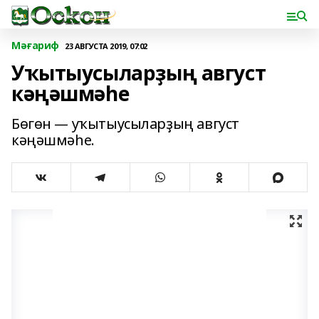
Мәғариф
23 АВГУСТА 2019, 07:02
Уҡытыусыларҙың август
кәңәшмәһе
Бөгөн — уҡытыусыларҙың август
кәңәшмәһе.