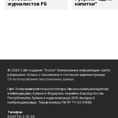
журналистов РБ
напитки"
© 2026 Сайт издания "Оскон" Копирование информации сайта
разрешено только с письменного согласия администрации.
Об использовании персональных данных
Гәзит Элемтә, мәғлүмәт технологиялары һәм киң коммуникациялар
өлкәһендә күҙәтеү буйынса Федераль хеҙмәттең Башҡортостан
Республикаһы буйынса идаралығында 2015 йылдың 6
ноябрендә теркәлде. Теркәү номеры ПИ № ТУ 02-01480.
Телефон
8(34772) 2-15-04