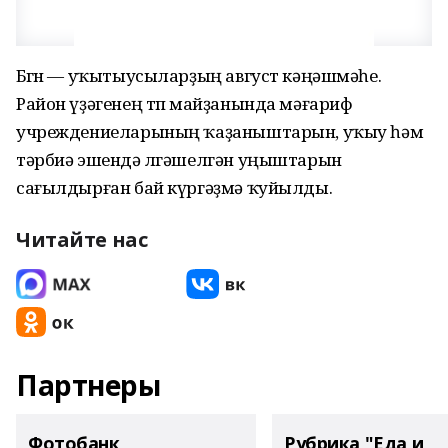
Бөгөн — уҡытыусыларҙың август кәңәшмәһе.
Район үҙәгенең төп майҙанында мәғариф
учреждениеларының ҡаҙаныштарын, уҡыу һәм
тәрбиә эшендә өлгәшелгән уңыштарын
сағылдырған бай күргәҙмә ҡуйылды.
Читайте нас
Партнеры
Фотобанк
Рубрика "Еда и