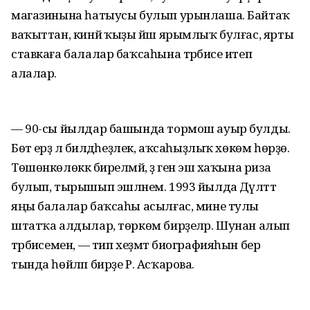
магазинына һатыусы булып урынлаша. Байтаҡ
ваҡыттан, кинйә ҡыҙы йәш ярымлыҡ булғас, ярты
ставкаға балалар баҡсаһына тәрбиәсе итеп
алалар.
— 90-сы йылдар башында тормош ауыр булды.
Бөтә ерҙә лә билдәһеҙлек, аҡсаһыҙлыҡ хөкөм һөрҙө.
Төшөнкөлөккә бирелмәй, әҙ генә эш хаҡына риза
булып, тырышып эшләнем. 1993 йылда Дәүләттә
яңы балалар баҡсаһы асылғас, мине тулы
штатҡа алдылар, төркөм бирҙеләр. Шунан алып
тәрбиәсемен, — тип хеҙмәт биографияһын бер
тында һөйләп бирҙе Р. Асҡарова.