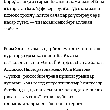
биреү стандарттарын һис яманламайым. Яҡшы
яҡтары ла бар. Үҙ фекере булған, үҙаллы заман
шәхесен тәрбиәләү, һәләтле балаларҙы үҫтереү бер ҙә
насар түгел, — ти заман менән бергә атлаған
тәрбиәсе.
Рәсимә Хәлил ҡыҙының тәрбиәләнеүселәре төрлө кон-
курстарҙа әүҙем ҡатнаша. Бы-йылғы
сығарылышынан Әмин Йәнбирҙин «Һәләтле бала»,
Алтынай Ишморатова менән Юлиә Мәзитова
«Гүзәлкәй» район бәйгеләрендә призлы урындар
яулаған. КМО эсендә үткәрелгән шиғыр һөйләүселәр
бәйгеһендә лә уңышлы сығыш яһағандар. Ата-әсәләр
ризалығы менән «Гагарин кубогы»
олимпиадаларында, башҡа интернет-