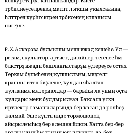
конкурстарҙа ҡатнашҡандар. Кисәге
тәрбиәләнеүселәренең мәктәптә лә яҡшы уҡыясағына,
һәләттәрен күрһәтәсәктәренә тәрбиәсенең ышанысы
нигеҙле.
Р. Х. Асҡарова булмышы менән ижад кешеһе. Ул —
рәссам, скульптор, артист, дизайнер, тегенсе һәм
бәләкәстәрҙә ижади башланғыстарҙы үҫтереүсе остаз.
Төркөм бүлмәһенең ҡупшылығы, миҙгелгә
ярашлы итеп биҙәлеше, ҡулдан яһалған
ҡулланма материалдар — барыһы ла уның оҫта
ҡулдары менән булдырылған. Баҡсала үткән
иртәлектәр тамашаларында бер ҡасан да ролһеҙ
ҡалмай. Эше күптән инде тормошоноң
айырылғыһыҙ бер өлөшөнә әйләнгән. Хатта бер-бер
артлы улын һәм ҡыҙын юғалтҡанда ла, бөтә