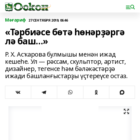
Мәғариф
27 СЕНТЯБРЯ 2019, 06:46
«Тәрбиәсе бөтә һөнәрҙәргә
лә баш...»
Р. Х. Асҡарова булмышы менән ижад
кешеһе. Ул — рәссам, скульптор, артист,
дизайнер, тегенсе һәм бәләкәстәрҙә
ижади башланғыстарҙы үҫтереүсе остаз.