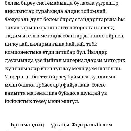
белем биреү системаһында буласаҡ үҙгәрештәр,
яңылыҡтар тураһында алдан тойомлай.
Федераль дәүләт белем биреү стандарттарына һәм
талаптарына ярашлы итеп ҡоролған эшендә,
тәҡдим ителгән методик әсбаптарҙы төплө өйрәнеп,
иң ҡулайлыларын ғына һайлай, төбәк
компонентына етди иғтибар бүлә. Йылдар
дауамында үҙе йыйған материалдарҙы методик
ҡулланмалар итеп туплау менән әүҙем шөғөлләнә.
Ул әҙерләгән тәбиғәтте өйрәнеү буйынса ҡулланма
менән башҡа тәрбиәселәр ҙә файҙалана. Әлеге
ваҡытта математика буйынса шундай уҡ
йыйынтыҡ төҙөү менән мәшғүл.
— Һәр замандың — үҙ заңы. Федераль белем