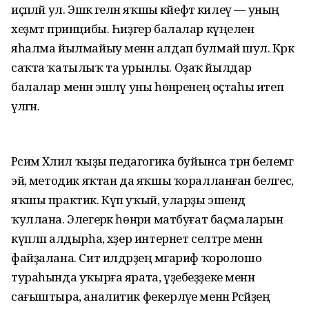
иҫәпләй ул. Эшкә гелән яҡшы кәйефтә килеү — уның
хеҙмәт принцибы. Һиҙгер балалар күңелен
яһалма йылмайыу менән алдап булмай шул. Кәрәк
саҡта ҡатылыҡ та урынлы. Оҙаҡ йылдар
балалар менән эшләү уны һөнәренең оҫтаһы итеп
әүәләгән.
Рәсимә Хәлил ҡыҙы педагогика буйынса тәрән белемгә
эйә, методик яҡтан да яҡшы ҡоралланған белгес,
яҡшы практик. Күп уҡый, уларҙы эшендә
ҡуллана. Элегерәк һөнәри матбуғат баҫмаларын
күпләп алдырһа, хәҙер интернет селтәре менән
файҙалана. Сит илдәрҙең мәғариф ҡоролошо
тураһында уҡырға ярата, үҙебеҙҙеке менән
сағыштыра, аналитик фекерләүе менән Рәсәйҙең