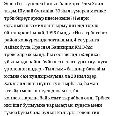
Эшен бөтә күңелен һалып башҡара Рәсимә Хәлил
ҡыҙы. Шулай булмаһа, 33 йыл ғүмерен мәктәпкәсә
тәрбиә биреүгә арнар инеме кеше?! Һөнәри
оҫталығын камиллаштырыу ниәтендә төрлө
бәйгеләрҙә көс һынай, 1996 йылда «Йыл тәрбиәсеһе»
район конкурсында ҡатнашып, 4-се урынға
лайыҡ була, Красная Башкирия КМО-һы
тәрбиәселәре командаһы составында «Эврика»
уйынында район буйынса өсөнсө урын яулауға
үҙ өлөшөн индерә. «Тылсым» балалар баҡсаһы
юлына саң ҡундырмауына ла 28 йыл хәҙер.
Хаҡлы ял йәшен күптән тул-тырһа ла, һаман
кескәйҙәр менән эшләүен дауам итә, йәш
коллегаларына бай хеҙмәт тәжрибәһен өләшә. Тәрбиәсе
нисә йәштә булыуына ҡарамаҫтан, күңеле менән
ғүмер буйы бала булып ҡалырға тейеш тип