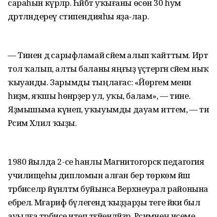
сараһын күрәләр. Һәйбәт уҡығаны өсөн 30 һум
дәртләндереү стипендияһы яҙа-лар.
— Тинен дә сарыфламай әсәйемә алып ҡайттым. Иртә
тол ҡалып, алты баланы яңғыҙ үҫтергән әсәйем ныҡ
ҡыуанды. Зарымды тыңлағас: «Йөрәгем менән
һиҙәм, яҡшы һөнәрҙер ул, уҡы, балам», — тине.
Яҙмышыма күнеп, уҡыуымды дауам иттем, — ти
Рәсимә Хәлил ҡыҙы.
1980 йылда 2-се һанлы Магнитогорск педагогия
училищеһы дипломын алған бер төркөм йәш
тәрбиәселәр йүнәлтмә буйынса Верхнеурал районына
ебәрелә. Мәғариф бүлегендә ҡыҙҙарҙы теге йәки был
ауылға тәрбиәсе итеп тәғәйенләйҙәр. Рәсимәнең исеме