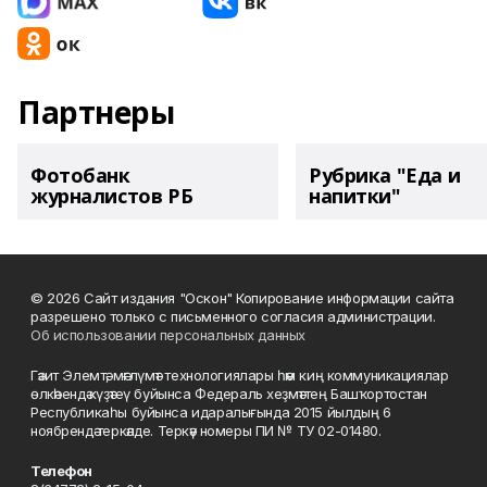
Партнеры
Фотобанк
Рубрика "Еда и
журналистов РБ
напитки"
© 2026 Сайт издания "Оскон" Копирование информации сайта
разрешено только с письменного согласия администрации.
Об использовании персональных данных
Гәзит Элемтә, мәғлүмәт технологиялары һәм киң коммуникациялар
өлкәһендә күҙәтеү буйынса Федераль хеҙмәттең Башҡортостан
Республикаһы буйынса идаралығында 2015 йылдың 6
ноябрендә теркәлде. Теркәү номеры ПИ № ТУ 02-01480.
Телефон