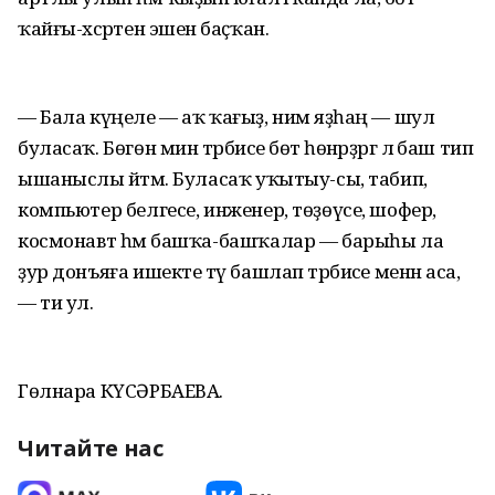
ҡайғы-хәсрәтен эшенә баҫҡан.
— Бала күңеле — аҡ ҡағыҙ, нимә яҙһаң — шул
буласаҡ. Бөгөн мин тәрбиәсе бөтә һөнәрҙәргә лә баш тип
ышаныслы әйтәм. Буласаҡ уҡытыу-сы, табип,
компьютер белгесе, инженер, төҙөүсе, шофер,
космонавт һәм башҡа-башҡалар — барыһы ла
ҙур донъяға ишекте тәү башлап тәрбиәсе менән аса,
— ти ул.
Гөлнара КҮСӘРБАЕВА.
Читайте нас