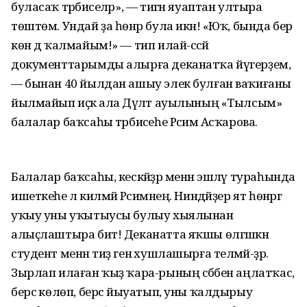
буласаҡ тәрбиәселәр», — тигән яуаптан ултыра
төштөм. Ундай ҙа һөнәр була икән! «Юҡ, бында бер
көн дә ҡалмайым!» — тип илай-сәсәй
документтарымды алырға деканатҡа йүгерҙем,
— бынан 40 йылдан ашыу элек булған ваҡиғаны
йылмайып иҫкә ала Дәүләт ауылының «Тылсым»
балалар баҡсаһы тәрбиәсеһе Рәсимә Асҡарова.
Балалар баҡсаһы, кескәйҙәр менән эшләү тураһында
ишеткеһе лә килмәй Рәсимәнең. Ниндәйҙер ят һөнәргә
уҡыу уны уҡытыусы булыу хыялынан
алыҫлаштыра бит! Деканатта яҡшы өлгәшкән
студент менән тиҙ генә хушлашырға теләмәй-ҙәр.
Зырлап илаған ҡыҙ ҡара-рының сәбәбен аңлатҡас,
берсә көлөп, берсә йыуатып, уны ҡалдырыу