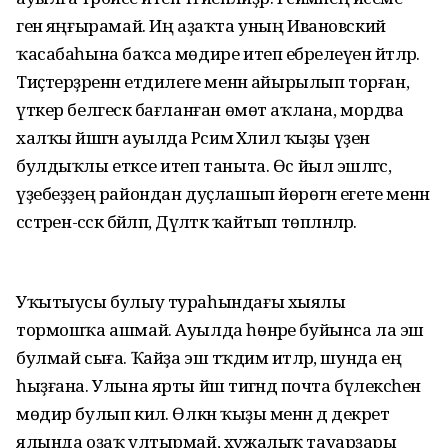
генә яңғырамай. Иң аҙаҡта уның Ивановский
ҡасабаһына баҡса мөдире итеп ебәрелеүен әйтәләр.
Тиҫтерҙәренән етдилеге менән айырылып торған,
үткер белгескә бағланған өмөт аҡлана, мордва
халҡы йәшәгән ауылда Рәсимә Хәлил ҡыҙы үҙен
булдыҡлы етәксе итеп таныта. Өс йыл эшләгәс,
үҙебеҙҙең райондан дуҫлашып йөрөгән егете менән
сәстәрен-сәскә бәйләп, Дәүләткә ҡайтып төпләнәләр.
Уҡытыусы булыу тураһындағы хыялы
тормошҡа ашмай. Ауылда һөнәре буйынса ла эш
булмай сыға. Ҡайҙа эш тәҡдим итәләр, шунда ең
һыҙғана. Улына ярты йәш тигәндә почта бүлексәһенә
мөдир булып килә. Өлкән ҡыҙы менән дә декрет
ялында оҙаҡ ултырмай, хужалыҡ тауарҙары