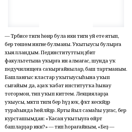
— Тәрбиәсе тигән һөнәр була икән тигән уй ете ятып,
бер төшөмә ингәне булманы. Уҡытыусы булырға
хыялландым. Пединституттың әҙәбиәт
факультетына уҡырға инә алмағас, шунда уҡ
педучилищеға саҡырғайнылар, баш тартманым.
Башланғыс кластар уҡытыусыһына уҡып
сығайым да, аҙаҡ ҡабат институтҡа һынау
тотормон, тип уҡып киттем. Лекцияларҙа
уҡыусы, мәктәп тигән бер һүҙ юҡ, фәҡәт кескәйҙәр
тураһында һөйләйҙәр. Ярты йыл самаһы уҙғас, бер
курсташымдан: «Ҡасан уҡытыуға өйрәтә
башларҙар икән?» — тип һорағайным, «Беҙ —