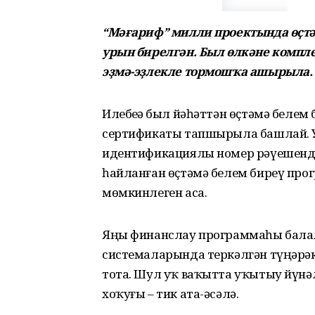
“Мәғариф” милли проектында өҫт
урын бирелгән. Был өлкәне компл
эҙмә-эҙлекле тормошҡа ашырыла.
Илебеҙҙә был йәһәттән өҫтәмә беле
сертификаты тапшырыла башлай. 
идентификациялы номер рәүешендә 
һайланған өҫтәмә белем биреү про
мөмкинлеген аса.
Яңы финанслау программаһы балал
системаларында теркәлгән түңәрәкт
тота. Шул уҡ ваҡытта уҡытыу йүнә
хоҡуғы – тик ата-әсәлә.