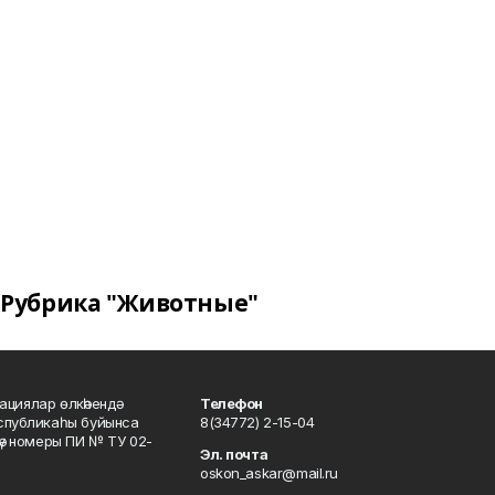
Рубрика "Животные"
ациялар өлкәһендә
Телефон
еспубликаһы буйынса
8(34772) 2-15-04
кәү номеры ПИ № ТУ 02-
Эл. почта
oskon_askar@mail.ru