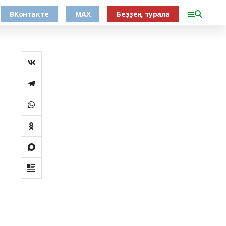
ВКонтакте
MAX
Беҙҙең турала