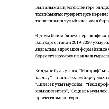
Был алымдың өҫтөнлөктәре билдәле:
ҡыҙыҡһынған түңәрәктәргә йөрөйәсә
талаптарына тулыһынса яуап биргә
Өҫтәмә белем биреүҙе персонифика
Башҡортостанда 2019-2020 уҡыу йы
яңы алым апробация формаһында б
берәмекте күсереү планлаштырылғ
Билдәле булыуынса, “Мәғариф” ми
ҡылыу”, “Һанлы белем биреү мөхите
“Киләсәк уҡытыусыһы”, “Йәш профе
мөмкинлектәр”, “Социаль әүҙемлек”
проекттарынан тора.