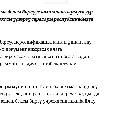
әмә белем биреүҙе камиллаштырыуға ҙур
екслы үҫтереү саралары республикабыҙҙа
м биреүҙе персонификацияланған финанслау
Ул документ айырым балаға
биреләсәк. Сертификат ата-әсәгә алдан
граммаһына дәүләт иҫәбенән түләү
арҙы муниципаль һәм шәхси хеҙмәтләндереү
әрҙә, секцияларҙа шөғөлләндереүҙе күҙ уңында
лешен, белем биреү учреждениеһын һайлау