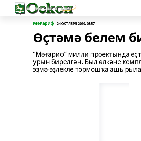
Мәғариф
24 ОКТЯБРЯ 2019, 05:57
Өҫтәмә белем б
“Мәғариф” милли проектында өҫ
урын бирелгән. Был өлкәне комп
эҙмә-эҙлекле тормошҡа ашырыла