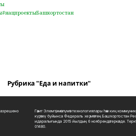
ты
ы
#нацпроектыБашкортостан
Рубрика "Еда и напитки"
разрешено
Гәзит Элемтә, мәғлүмәт технологиялары һәм киң коммуник
күҙәтеү буйынса Федераль хеҙмәттең Башҡортостан Р
идаралығында 2015 йылдың 6 ноябрендә теркәлде. Тер
01480.