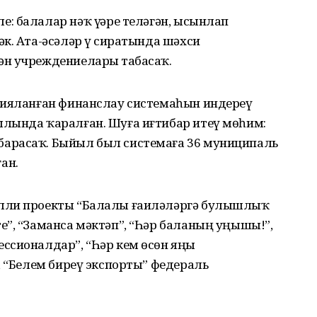
 балалар нәҡ үҙҙәре теләгән, ысынлап
к. Ата-әсәләр үҙ сиратында шәхси
н учреждениеларҙы табасаҡ.
цияланған финанслау системаһын индереү
лында ҡаралған. Шуға иғтибар итеү мөһим:
арасаҡ. Быйыл был системаға 36 муниципаль
ан.
лли проекты “Балалы ғаиләләргә булышлыҡ
”, “Заманса мәктәп”, “Һәр баланың уңышы!”,
ссионалдар”, “Һәр кем өсөн яңы
, “Белем биреү экспорты” федераль