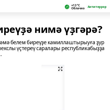
+13 °С
Антитеррор
Облачно
иреүҙә нимә үҙгәрә?
тәмә белем биреүҙе камиллаштырыуға ҙур
лекслы үҫтереү саралары республикабыҙҙа
.