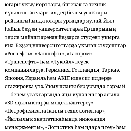
юғары уҡыу йорттары, бигерәк тә техник
йүнәлештәгеләре, илдең белем усаҡтары
рейтингыһында юғары урындар яулай. Йыл
һайын беҙҙең университеттарға Ер шарының
төрлө мөйөштәренән йөҙҙәрсә студент уҡырға
инә. Беҙҙең университеттарҙа уҡыған студенттар
«Роснефть», «Башнефть», «Газпром»,
«Транснефть» һәм «Лукойл» кеүек
компанияларҙа, Германия, Голландия, Төркиә,
Япония, Израиль һәм АҠШ ише сит илдәрҙә
стажировка үтә. Уҡыу планы бер урында тормай
— белем усаҡтарында яңы йүнәлештәр асыла:
«3D-яҫылыҡтарҙы моделләштереү»,
«Петрофизикала һанлы технологиялар»,
«Йылылыҡ энергетикаһында инновация
менеджменты», «Логистика һәм идара итеү» һәм