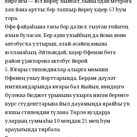
кире яғы — юл йөрөү ҡыйбат, быйылдан метроға
хаҡ йәнә артты: бер тапҡыр йөрөү хәҙер 57 һум
тора.
Өфө файҙаһына тағы бер дәлил: тыуған төйәгең
яҡын буласаҡ. Бер аҙна уҡыйһың да йома көнө
автобусҡа ултырып, атай-әсәйең янына
юлланаһың. Әйткәндәй, хәҙер Өфөнән бөтә
район үҙәктәренә автобус йөрөй.
5. Юғары стипендиялар алырға мөмкин
Өфөнөң уҡыу йорттарында, Берҙәм дәүләт
имтихандарында юғары бал йыйып, көндөҙгө
бүлеккә бюджет урынына уҡырға ингән беренсе
курс студенттарына йыл дауамында ярайһы уҡ
яҡшы стипендия түләнә. Төрлө вуздарҙа
уларҙың суммаһы 10 меңдән 25 мең һум
арауығында тирбәлә.