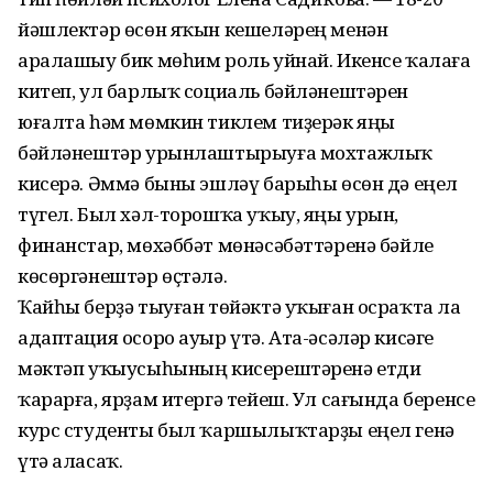
йәшлектәр өсөн яҡын кешеләрең менән
аралашыу бик мөһим роль уйнай. Икенсе ҡалаға
китеп, ул барлыҡ социаль бәйләнештәрен
юғалта һәм мөмкин тиклем тиҙерәк яңы
бәйләнештәр урынлаштырыуға мохтажлыҡ
кисерә. Әммә быны эшләү барыһы өсөн дә еңел
түгел. Был хәл-торошҡа уҡыу, яңы урын,
финанстар, мөхәббәт мөнәсәбәттәренә бәйле
көсөргәнештәр өҫтәлә.
Ҡайһы берҙә тыуған төйәктә уҡыған осраҡта ла
адаптация осоро ауыр үтә. Ата-әсәләр кисәге
мәктәп уҡыусыһының кисерештәренә етди
ҡарарға, ярҙам итергә тейеш. Ул сағында беренсе
курс студенты был ҡаршылыҡтарҙы еңел генә
үтә аласаҡ.