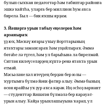
булып сыҡҡан педагогтар һәм табиптар районға
эшкә ҡайтһа, уларға бер миллион һум аҡса
бирелә. Был — бик яҡшы ярҙам.
3. Йәшәргә урын табыу еңелерәк һәм
арзаныраҡ
Һүҙ юҡ, Мәскәү юғары уҡыу йорттарының
ятаҡтары замансараҡ һәм уңайлыраҡ. Әммә
бөтәһе лә түгел, һәм ул барыһына ла бирелмәй.
Ситтән килеүселәрҙең күптә-ренә ятаҡта урын
етмәй.
Мәсьәләне хәл итеүҙең берҙән-бер юлы —
ҡуртымға бүлмә йәки фатир алыу. Әммә бының
өсөн ярайһы уҡ ҙур аҡса кәрәк. Иң осһоҙ вариант
— студенттар йәшәгән бүлмәлә бер карауат-
урын алыу. Ҡайҙа урынлашыуына ҡарап, ул