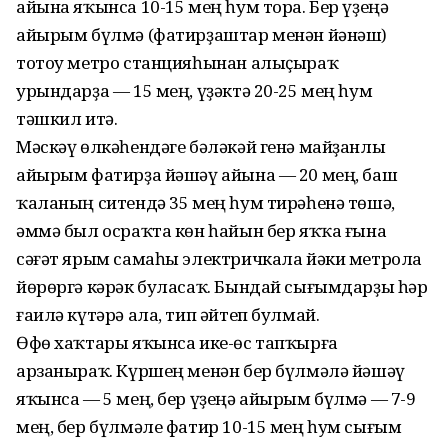
айына яҡынса 10-15 мең һум тора. Бер үҙеңә
айырым бүлмә (фатирҙаштар менән йәнәш)
тотоу метро станцияһынан алыҫыраҡ
урындарҙа — 15 мең, үҙәктә 20-25 мең һум
тәшкил итә.
Мәскәү өлкәһендәге бәләкәй генә майҙанлы
айырым фатирҙа йәшәү айына — 20 мең, баш
ҡаланың ситендә 35 мең һум тирәһенә төшә,
әммә был осраҡта көн һайын бер яҡҡа ғына
сәғәт ярым самаһы электричкала йәки метрола
йөрөргә кәрәк буласаҡ. Бындай сығымдарҙы һәр
ғаилә күтәрә ала, тип әйтеп булмай.
Өфө хаҡтары яҡынса ике-өс тапҡырға
арзаныраҡ. Күршең менән бер бүлмәлә йәшәү
яҡынса — 5 мең, бер үҙеңә айырым бүлмә — 7-9
мең, бер бүлмәле фатир 10-15 мең һум сығым