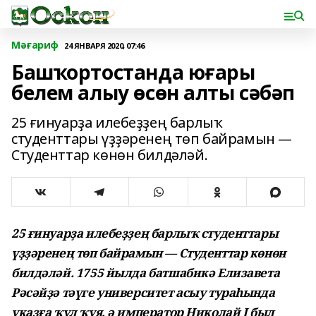
Мәғариф
24 ЯНВАРЯ 2020, 07:46
Башҡортостанда юғары
белем алыу өсөн алты сәбәп
25 ғинуарҙа илебеҙҙең барлыҡ
студенттары үҙҙәренең төп байрамын —
Студенттар көнөн билдәләй.
25 ғинуарҙа илебеҙҙең барлыҡ студенттары
үҙҙәренең төп байрамын — Студенттар көнөн
билдәләй. 1755 йылда батшабикә Елизавета
Рәсәйҙә тәүге университет асыу тураһында
указға ҡул ҡуя, ә император Николай I был