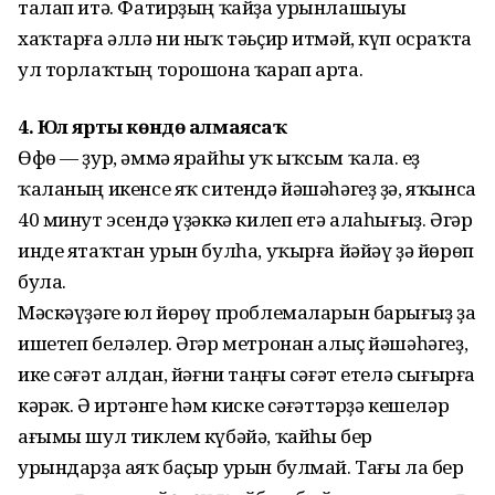
талап итә. Фатирҙың ҡайҙа урынлашыуы
хаҡтарға әллә ни ныҡ тәьҫир итмәй, күп осраҡта
ул торлаҡтың торошона ҡарап арта.
4. Юл ярты көндө алмаясаҡ
Өфө — ҙур, әммә ярайһы уҡ ыҡсым ҡала. Һеҙ
ҡаланың икенсе яҡ ситендә йәшәһәгеҙ ҙә, яҡынса
40 минут эсендә үҙәккә килеп етә алаһығыҙ. Әгәр
инде ятаҡтан урын булһа, уҡырға йәйәү ҙә йөрөп
була.
Мәскәүҙәге юл йөрөү проблемаларын барығыҙ ҙа
ишетеп беләлер. Әгәр метронан алыҫ йәшәһәгеҙ,
ике сәғәт алдан, йәғни таңғы сәғәт етелә сығырға
кәрәк. Ә иртәнге һәм киске сәғәттәрҙә кешеләр
ағымы шул тиклем күбәйә, ҡайһы бер
урындарҙа аяҡ баҫыр урын булмай. Тағы ла бер