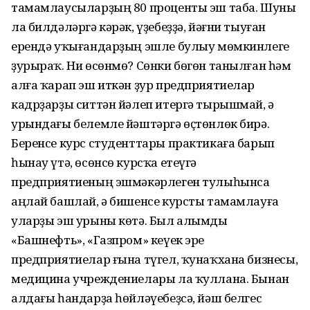
тамамлаусыларҙың 80 проценты эш таба. Шуны
ла билдәләргә кәрәк, үҙебеҙҙә, йәғни тыуған
ерендә уҡығандарҙың эшле булыу мөмкинлеге
ҙурыраҡ. Ни өсөнмө? Сөнки бөгөн танылған һәм
алға ҡарап эш иткән ҙур предприятиелар
кадрҙарҙы ситтән йәлеп итергә тырышмай, ә
урындағы белемле йәштәргә өҫтөнлөк бирә.
Беренсе курс студенттары практикаға барып
һынау үтә, өсөнсө курсҡа етеүгә
предприятиеның эшмәкәрлеген тулыһынса
аңлай башлай, ә бишенсе курсты тамамлауға
уларҙы эш урыны көтә. Был алымды
«Башнефть», «Газпром» кеүек эре
предприятиелар ғына түгел, ҡунаҡхана бизнесы,
медицина учреждениелары ла ҡуллана. Бынан
алдағы һандарҙа һөйләүебеҙсә, йәш белгес