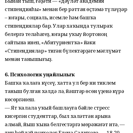
Бынан тыш, ғәҙәти — «дәүләт академия
стипендияһы» менән бер рәттән өҫтәмә түләүҙәр
– юғары, социаль, исемле һәм башҡа
стипендиялар бар. Улар хаҡында тулыраҡ
белергә теләһәгеҙ, юғары уҡыу йортоноң
сайтына инеп, «Абитуриентҡа» йәки
«Стипендиялар» тигән бүлектәрҙәге мәғлүмәт
менән танышығыҙ.
6. Психологик уңайлылыҡ
Башҡа ҡалаға күсеү, хатта ул бер ни тиклем
таныш булған хәлдә лә, йәштәр өсөн үҙенә күрә
көсөргәнеш.
— Ят ҡалала уҡый башлауға бәйле стресс
кисергән студенттар, был халәттән арына
алмай, йыш ҡына белгестәргә мөрәжәғәт итә, —
тип һөйләй психолог Елена Садиҡова. — 18-20