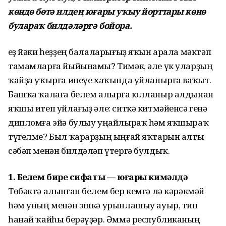
көндө бөтә илдең юғары уҡыу йорттары көнө
булараҡ билдәләргә бойора.
Һеҙ йәки һеҙҙең балаларығыҙ яҡын арала мәктәп
тамамларға йыйынамы? Тимәк, әле үк уларҙың
ҡайҙа уҡырға инеүе хаҡында уйланырға ваҡыт.
Башҡа ҡалаға белем алырға юлланыр алдынан
яҡшы итеп уйлағыҙ әле: ситкә китмәйенсә генә
дипломға эйә булыу уңайлыраҡ һәм яҡшыраҡ
түгелме? Был ҡарарҙың ыңғай яҡтарын алты
сәбәп менән билдәләп үтергә булдыҡ.
1. Белем биреү сифаты — юғары кимәлдә
Төбәктә алынған белем бер кемгә лә кәрәкмәй
һәм уның менән эшкә урынлашыу ауыр, тип
һанай ҡайһы берәүҙәр. Әммә республиканың