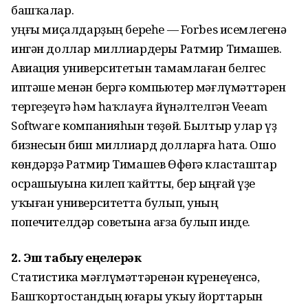
башҡалар.
Һуңғы миҫалдарҙың береһе — Forbes исемлегенә
ингән доллар миллиардеры Ратмир Тимашев.
Авиация университетын тамамлаған белгес
иптәше менән бергә компьютер мәғлүмәттәрен
тергеҙеүгә һәм һаҡлауға йүнәлтелгән Veeam
Software компанияһын төҙөй. Былтыр улар үҙ
бизнесын биш миллиард долларға һата. Ошо
көндәрҙә Ратмир Тимашев Өфөгә класташтар
осрашыуына килеп ҡайтты, бер ыңғай үҙе
уҡыған университетта булып, уның
попечителдәр советына ағза булып инде.
2. Эш табыу еңелерәк
Статистика мәғлүмәттәренән күренеүенсә,
Башҡортостандың юғары уҡыу йорттарын