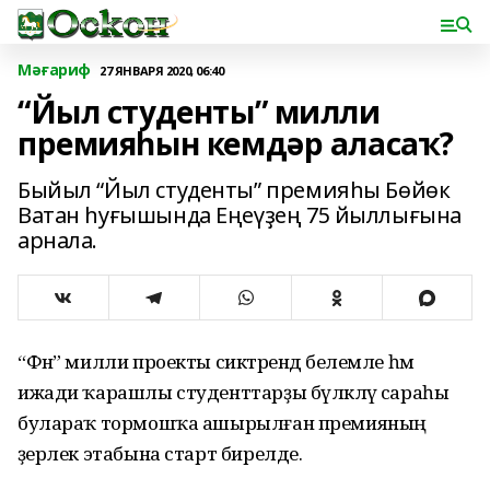
Мәғариф
27 ЯНВАРЯ 2020, 06:40
“Йыл студенты” милли
премияһын кемдәр аласаҡ?
Быйыл “Йыл студенты” премияһы Бөйөк
Ватан һуғышында Еңеүҙең 75 йыллығына
арнала.
“Фән” милли проекты сиктәрендә белемле һәм
ижади ҡарашлы студенттарҙы бүләкләү сараһы
булараҡ тормошҡа ашырылған премияның
әҙерлек этабына старт бирелде.