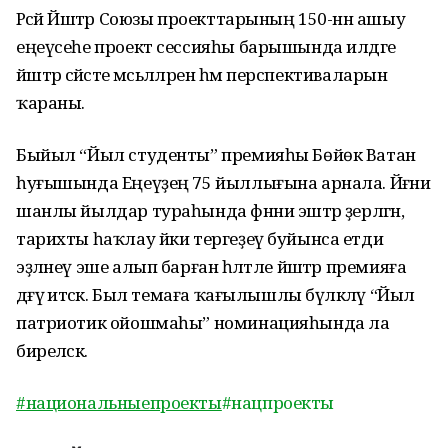
Рәсәй Йәштәр Союзы проекттарының 150-нән ашыу
еңеүсеһе проект сессияһы барышында илдәге
йәштәр сәйәсәте мәсьәләләрен һәм перспективаларын
ҡараны.
Быйыл “Йыл студенты” премияһы Бөйөк Ватан
һуғышында Еңеүҙең 75 йыллығына арнала. Йәғни
шанлы йылдар тураһында фәнни эштәр әҙерләгән,
тарихты һаҡлау йки тергеҙеү буйынса етди
эҙләнеү эше алып барған һәләтле йәштәр премияға
дәғүә итәсәк. Был темаға ҡағылышлы бүләкләү “Йыл
патриотик ойошмаһы” номинацияһында ла
биреләсәк.
#национальныепроекты
#нацпроекты