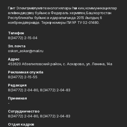
Гәзит Элемтә, мәғлүмәт технологиялары һәм киң коммуникациялар
өлкәһендә күҙәтеү буйынса Федераль хеҙмәттең Башҡортостан
Республикаһы буйынса идаралығында 2015 йылдың 6
ноябрендә теркәлде. Теркәү номеры ПИ № ТУ 02-01480.
Телефон
8(34772) 2-15-04
Эл. почта
oskon_askar@mail.ru
Адрес
453620 Абзелиловский район, с. Аскарово, ул. Ленина, 14а
Рекламная служба
8(34772) 2-15-55
Редакция
8(34772) 2-04-80, 8(34772) 2-04-83
Приемная
-
Сотрудничество
8(34772) 2-04-80, 8(34772) 2-04-83
Отдел кадров