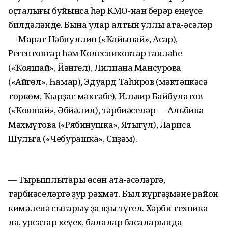
оҫталығы буйынса һәр КМО-нан берәр еңеүсе
билдәләнде. Бына улар алтын ҡуллы ата-әсәләр
— Марат Нәбиуллин («Ҡайынҡай», Асҡар),
Регентовтар һәм Колесниковтар ғаиләһе
(«Ҡояшҡай», Йәнгел), Лилиана Мансурова
(«Айгөл», Һамар), Эдуард Таһиров (мәктәпкәсә
төркөм, Ҡырҙас мәктәбе), Ильвир Байбулатов
(«Ҡояшҡай», Әбйәлил), тәрбиәселәр — Альбина
Мәхмүтова («Рябинушка», Яҡтыгүл), Лариса
Шульга («Чебурашка», Сиҙәм).
— Тырышлыҡтары өсөн ата-әсәләргә,
тәрбиәселәргә ҙур рәхмәт. Был күргәҙмәне район
кимәленә сығарыу ҙа яҙыҡ түгел. Хәрби техника
ла, ҡурсаҡтар кеүек, балалар баҡсаларында