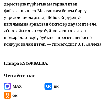
дәрестәрҙә күрһәтмә материал итеп
файҙаланыласаҡ. Мәктәпкәсә белем биреү
учреждениеларында Бөйөк Еңеүҙең 75
йыллығына арналған бәйгеләр дауам итә әле.
«Олатайымдың эҙе буйлап» тип аталған
шәжәрәләр төҙөү буйынса проект эштәренә
конкурс иғлан иттек, — ти методист З. Ғ. Әғләева.
Гөлнара КҮСӘРБАЕВА.
Читайте нас