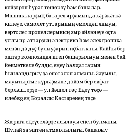
көйҙөрөп һүрәт төшөрөү һәм башҡалар.
Машиналарҙың батарея ярҙамында хәрәкәткә
килеүе, самолет уттарының емелдәп яныуы,
вертолет пропеллерының зыр әйләнеүе оҫта
ҡуллы ир-аттарҙың электрика һәм электроника
менән дә дуҫ булыуҙарын иҫбатланы. Ҡайһы бер
эштәр композиция итеп башҡарылыуы менән бай
йөкмәткеле булды, еңеү һалдаттарын
һынландырыу ҙа онотолоп ҡалманы. Зауыҡлы,
мауыҡтырғыс күргәҙмәне дөйөм бер сифат
берләштерҙе — ул йәшел төҫ. Еңеү төҫө —
илебеҙҙең Ҡораллы Көстәренең төҫө.
Жюриға еңеүселәрҙе асыҡлауы еңел булманы.
Шулай ҙа эштең ҡатмарлылығы, башҡарыу