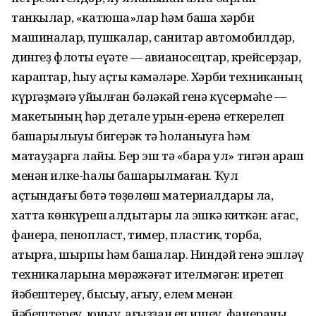
танкылар, «катюша»лар һәм башҡа хәрби
машиналар, пушкалар, санитар автомобилдәр,
дингеҙ флоты ҡеүәте — авианосецтар, крейсерҙар,
караптар, һыу аҫты кәмәләре. Хәрби техниканың
күргәҙмәгә ҡуйылған бәләкәй генә күсермәһе —
макетының һәр детале урын-еренә еткерелеп
башҡарылыуы бигерәк тә һоҡланыуға һәм
маҡтауҙарға лайыҡ. Бер эш тә «бара ул» тигән ҡараш
менән илке-һалҡы башҡарылмаған. Ҡул
аҫтындағы бөтә төҙөлөш материалдары ла,
хатта көнкүреш ҡалдыҡтары ла эшкә киткән: ағас,
фанера, пенопласт, тимер, пластик, торба,
ҡатырға, шырпы һәм башҡалар. Ниндәй генә эшләү
техникаларына мөрәжәғәт ителмәгән: иретеп
йәбештереү, бысыу, ҡағыу, елем менән
йәбештереү, юныу, ҡағыҙҙан еп ишеү, фанераны