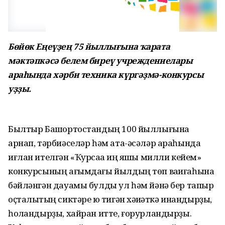
Бөйөк Еңеүҙең 75 йыллығына ҡарата
мәктәпкәсә белем биреү учреждениелары
араһында хәрби техника күргәҙмә-конкурсы
уҙҙы.
Былтыр Башҡортостандың 100 йыллығына
арнап, тәрбиәселәр һәм ата-әсәләр араһында
иғлан ителгән «Ҡурсаҡҡа иң яҡшы милли кейем»
конкурсының ағымдағы йылдың төп ваҡиғаһына
бәйләнгән дауамы булды ул һәм йәнә бер тапҡыр
оҫталыҡтың сиктәре юҡ тигән хәҡиҡәткә инандырҙы,
һоҡландырҙы, хайран итте, ғорурландырҙы.