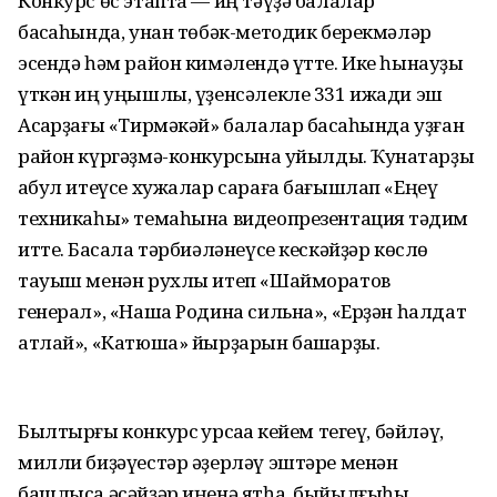
Конкурс өс этапта — иң тәүҙә балалар
баҡсаһында, унан төбәк-методик берекмәләр
эсендә һәм район кимәлендә үтте. Ике һынауҙы
үткән иң уңышлы, үҙенсәлекле 331 ижади эш
Асҡарҙағы «Тирмәкәй» балалар баҡсаһында уҙған
район күргәҙмә-конкурсына ҡуйылды. Ҡунаҡтарҙы
ҡабул итеүсе хужалар сараға бағышлап «Еңеү
техникаһы» темаһына видеопрезентация тәҡдим
итте. Баҡсала тәрбиәләнеүсе кескәйҙәр көслө
тауыш менән рухлы итеп «Шайморатов
генерал», «Наша Родина сильна», «Ерҙән һалдат
атлай», «Катюша» йырҙарын башҡарҙы.
Былтырғы конкурс ҡурсаҡҡа кейем тегеү, бәйләү,
милли биҙәүестәр әҙерләү эштәре менән
башлыса әсәйҙәр иңенә ятһа, быйылғыһы