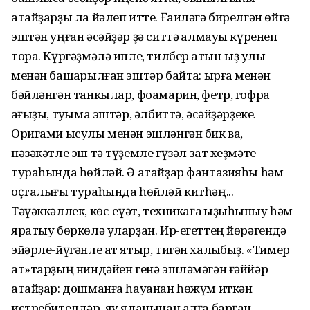
атайҙарҙы ла йәлеп итте. Ғаиләгә бирелгән өйгә
эштән уңған әсәйҙәр ҙә ситтә ҡалмауы күренеп
тора. Күргәҙмәлә ипле, тилбер ҡатын-ҡыҙ ҡулы
менән башҡарылған эштәр байтаҡ: ырғаҡ менән
бәйләнгән танкылар, фоамарин, фетр, гофра
ҡағыҙы, туҡыма эштәр, әлбиттә, әсәйҙәрҙеке.
Оригами ысулы менән эшләнгән бик ваҡ,
нәзәкәтле эш тә түҙемле гүзәл зат хеҙмәте
тураһында һөйләй. Ә атайҙар фантазияһы һәм
оҫталығы тураһында һөйләй китһәң...
Тәүәккәллек, көс-ҡеүәт, техникаға ҡыҙыҡһыныу һәм
яратыу бөркөлә уларҙан. Ир-егеттең йөрәгендә
эйәрле-йүгәнле ат ятыр, тигән халҡыбыҙ. «Тимер
ат»тарҙың ниндәйен генә эшләмәгән ғәййәр
атайҙар: дошманға һауанан һөжүм иткән
истребителдәр, яу яланынан алға барған