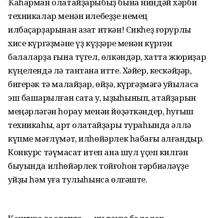
Ҡаһарман олатайҙарыбыҙ бына ниндәй хәрби
техникалар менән илебеҙҙе немец
илбаҫарҙарынан азат иткән! Сикһеҙ ғорурлыҡ
хисе күргәҙмәне үҙ күҙҙәре менән күргән
балаларҙа ғына түгел, өлкәндәр, хатта жюриҙар
күңелендә лә тантана итте. Хәйер, кескәйҙәр,
бигерәк тә малайҙар, өйҙә, күргәҙмәгә ҡуйыласаҡ
эш башҡарылған саҡта уҡ, ҡыҙыҡһынып, атайҙарын
меңәрләгән һорау менән йөҙәткәндер, һуғыш
техникаһы, ҡарт олатайҙары тураһында әллә
күпме мәғлүмәт, илһөйәрлек һабағы алғандыр.
Конкурс тәүмаҡсат итеп ана шул үҫеп килгән
быуында илһөйәрлек тойғоһон тәрбиәләүҙе
ҡуйҙы һәм уға тулыһынса өлгәште.