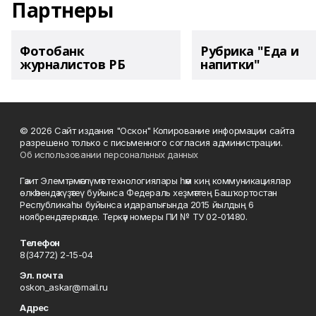
Партнеры
Фотобанк
Рубрика "Еда и
журналистов РБ
напитки"
© 2026 Сайт издания "Оскон" Копирование информации сайта
разрешено только с письменного согласия администрации.
Об использовании персональных данных
Гәзит Элемтә, мәғлүмәт технологиялары һәм киң коммуникациялар
өлкәһендә күҙәтеү буйынса Федераль хеҙмәттең Башҡортостан
Республикаһы буйынса идаралығында 2015 йылдың 6
ноябрендә теркәлде. Теркәү номеры ПИ № ТУ 02-01480.
Телефон
8(34772) 2-15-04
Эл. почта
oskon_askar@mail.ru
Адрес