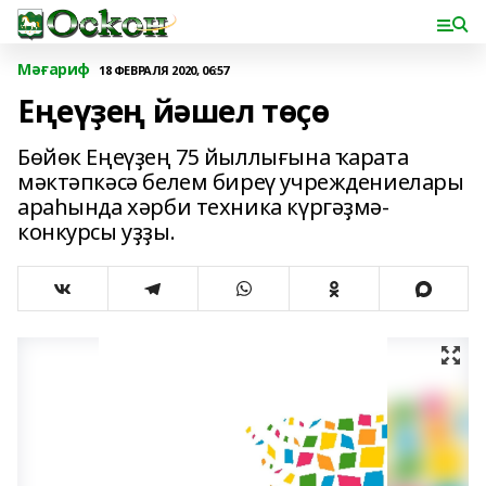
Мәғариф
18 ФЕВРАЛЯ 2020, 06:57
Еңеүҙең йәшел төҫө
Бөйөк Еңеүҙең 75 йыллығына ҡарата
мәктәпкәсә белем биреү учреждениелары
араһында хәрби техника күргәҙмә-
конкурсы уҙҙы.