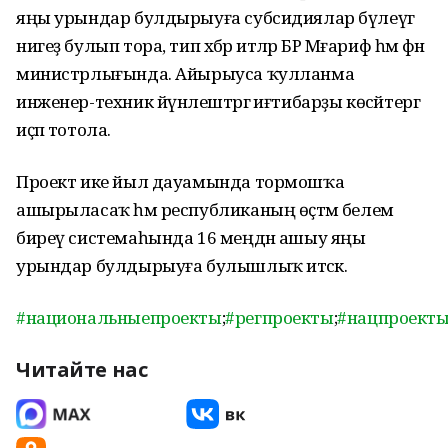
яңы урындар булдырыуға субсидиялар бүлеүгә
нигеҙ булып тора, тип хәбәр итәләр БР Мәғариф һәм фән
министрлығында. Айырыуса ҡулланма
инженер-техник йүнәлештәргә иғтибарҙы көсәйтергә
иҫәп тотола.
Проект ике йыл дауамында тормошҡа
ашырыласаҡ һәм республиканың өҫтәмә белем
биреү системаһында 16 меңдән ашыу яңы
урындар булдырыуға булышлыҡ итәсәк.
#национальныепроекты
;
#регпроекты
;
#нацпроект
Читайте нас