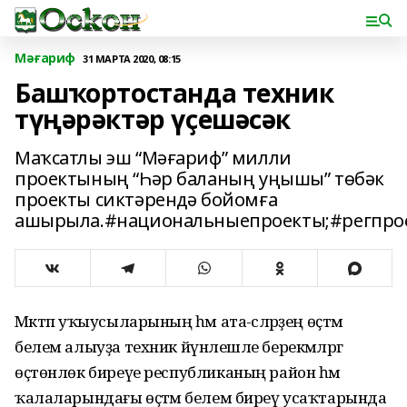
Мәғариф
31 МАРТА 2020, 08:15
Башҡортостанда техник
түңәрәктәр үҫешәсәк
Маҡсатлы эш “Мәғариф” милли
проектының “Һәр баланың уңышы” төбәк
проекты сиктәрендә бойомға
ашырыла.#национальныепроекты;#регпро
Мәктәп уҡыусыларының һәм ата-әсәләрҙең өҫтәмә
белем алыуҙа техник йүнәлешле берекмәләргә
өҫтөнлөк биреүе республиканың район һәм
ҡалаларындағы өҫтәмә белем биреү усаҡтарында