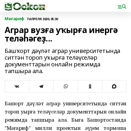
Мәғариф
7 АПРЕЛЯ 2020, 05:30
Аграр вузға уҡырға инергә
теләһәгеҙ...
Башҡорт дәүләт аграр университетында
ситтән тороп уҡырға теләүселәр
документтарын онлайн режимда
тапшыра ала.
Башҡорт дәүләт аграр университетында ситтән
тороп уҡырға теләүселәр документтарын онлайн
режимда тапшыра ала. Быға Башҡортостанда
"Мәғариф" милли проектын әүҙем тормошҡа