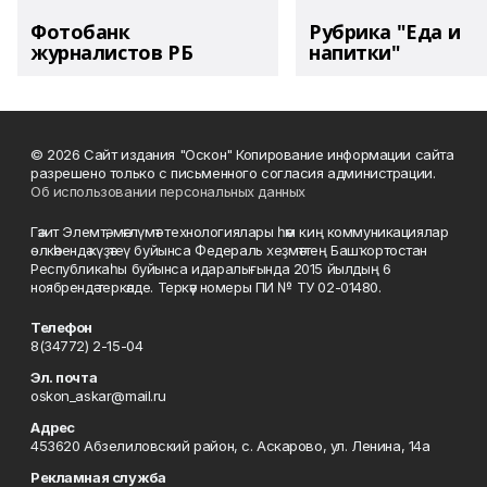
Фотобанк
Рубрика "Еда и
журналистов РБ
напитки"
© 2026 Сайт издания "Оскон" Копирование информации сайта
разрешено только с письменного согласия администрации.
Об использовании персональных данных
Гәзит Элемтә, мәғлүмәт технологиялары һәм киң коммуникациялар
өлкәһендә күҙәтеү буйынса Федераль хеҙмәттең Башҡортостан
Республикаһы буйынса идаралығында 2015 йылдың 6
ноябрендә теркәлде. Теркәү номеры ПИ № ТУ 02-01480.
Телефон
8(34772) 2-15-04
Эл. почта
oskon_askar@mail.ru
Адрес
453620 Абзелиловский район, с. Аскарово, ул. Ленина, 14а
Рекламная служба