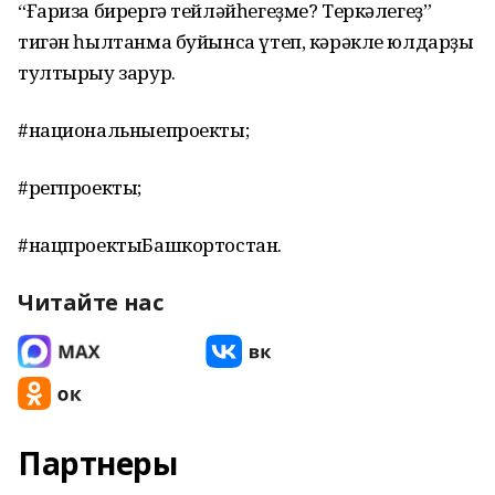
“Ғариза бирергә тейләйһегеҙме? Теркәлегеҙ”
тигән һылтанма буйынса үтеп, кәрәкле юлдарҙы
тултырыу зарур.
#национальныепроекты;
#регпроекты;
#нацпроектыБашкортостан.
Читайте нас
Партнеры