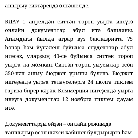
ашырыу сиктәрендә өлгәшелде.
БДАУ 1 апрелдән ситтән тороп уҡырға инеүгә
онлайн документтар ҡабул итә башланы.
Ағымдағы йылда аграр вуз баклавриатҡа 75
һөнәр һәм йүнәлеш буйынса студенттар ҡабул
итәсәк, уларҙың 43-сө буйынса ситтән тороп
уҡырға ла мөмкин. Ситтән тороп уҡыусылар өсөн
350-нән ашыу бюджет урыны бүленә. Бюджет
нигеҙендә уҡырға теләүселәргә 24 июлгә тиклем
ғариза бирер кәрәк. Коммерция нигеҙендә уҡырға
инеүгә документтар 12 ноябргә тиклем дауам
итә.
Документтарҙы өйҙән – онлайн режимда
тапшырыр өсөн шәхси кабинет булдырырға һәм