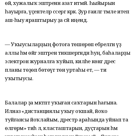
өй, хужалыҡ эштәренән азат итмәй. Һыйырын
һауырға, үҫентеләр сәсергә кәрәк. Ҙур ғаиләгә тәмле итеп
аш-һыу яраштырыу ҙа әсәй иңендә.
— Уҡыусыларҙың фотоға төшөрөп ебәрелгән үҙ
аллы һәм өйгә эштәрен тикшергәндән һуң, баһаларҙы
электрон журналға ҡуйып, киләһе көнгә дәрес
планы төҙөп бөтөүгә төн уртаһы етә, — ти
уҡытыусы.
Балалар ҙа мәктәптә уҡыған саҡтарын һағына.
Илназ «дистанциялы уҡыу оҡшай, йоҡо
туйғансы йоҡлайым, дәрестәр араһында уйнап та
өлгөрәм» тиһә лә, класташтарын, дуҫтарын һәм