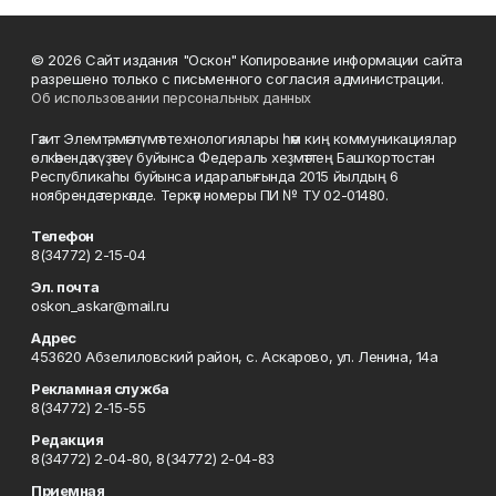
© 2026 Сайт издания "Оскон" Копирование информации сайта
разрешено только с письменного согласия администрации.
Об использовании персональных данных
Гәзит Элемтә, мәғлүмәт технологиялары һәм киң коммуникациялар
өлкәһендә күҙәтеү буйынса Федераль хеҙмәттең Башҡортостан
Республикаһы буйынса идаралығында 2015 йылдың 6
ноябрендә теркәлде. Теркәү номеры ПИ № ТУ 02-01480.
Телефон
8(34772) 2-15-04
Эл. почта
oskon_askar@mail.ru
Адрес
453620 Абзелиловский район, с. Аскарово, ул. Ленина, 14а
Рекламная служба
8(34772) 2-15-55
Редакция
8(34772) 2-04-80, 8(34772) 2-04-83
Приемная