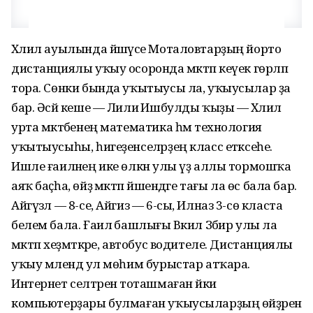
Хәлил ауылында йәшәүсе Моталовтарҙың йорто
дистанциялы уҡыу осоронда мәктәп кеүек гөрләп
тора. Сөнки бында уҡытыусы ла, уҡыусылар ҙа
бар. Әсәй кеше — Лилиә Ишбулды ҡыҙы — Хәлил
урта мәктәбенең математика һәм технология
уҡытыусыһы, һигеҙенселәрҙең класс етәксеһе.
Ишле ғаиләнең ике өлкән улы үҙ аллы тормошҡа
аяҡ баҫһа, өйҙә мәктәп йәшендәге тағы ла өс бала бар.
Айгүзәл — 8-се, Айгиз — 6-сы, Илназ 3-сө класта
белем бала. Ғаилә башлығы Вәкил Зәбир улы ла
мәктәп хеҙмәткәре, автобус водителе. Дистанциялы
уҡыу мәлендә ул мөһим бурыстар атҡара.
Интернет селтәренә тоташмаған йәки
компьютерҙары булмаған уҡыусыларҙың өйҙәренә