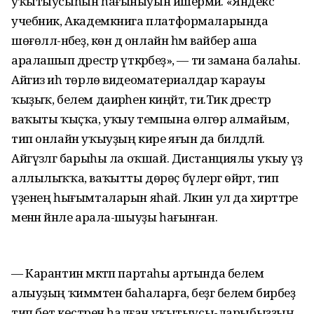
уҡытыусыһын һағыныуын йәшермәй. «Яндекс
учебник, Академкнига платформаларында
шөғөллә-нәбеҙ, көн дә онлайн һәм вайбер аша
аралашып дәрестәр үткәрәбеҙ», — ти замана балаһы.
Айгиз иһә төрлө видеоматериалдар ҡарауы
ҡыҙыҡ, белем даирәһен киңәйтә, ти.Тик дәрестәр
ваҡыты ҡыҫҡа, уҡыу темпына өлгөрә алмайым,
тип онлайн уҡыуҙың кире яғын да билдәләй.
Айгүзәлгә барыһы ла оҡшай. Дистанциялы уҡыу үҙ
аллылыҡҡа, ваҡытты дөрөҫ бүлергә өйрәтә, тип
үҙенең һығымталарын яһай. Ләкин ул да әхирәттәре
менән йәнле арала-шыуҙы һағынған.
— Карантин мәктәп партаһы артында белем
алыуҙың ҡиммәтен баһаларға, беҙгә белем бирәбеҙ
тип бөтә көстәрен һалған уҡытыусы-ларыбыҙҙың