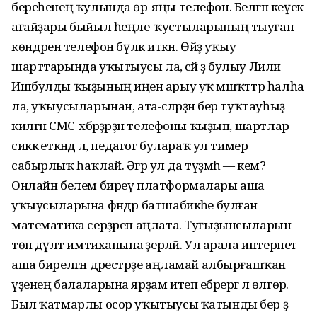
береһенең ҡулында өр-яңы телефон. Белгән кеүек
ағайҙары быйыл һеңле-ҡустыларының тыуған
көндәренә телефон бүләк иткән. Өйҙә уҡыу
шарттарында уҡытыусы ла, әсәй ҙә булыу Лилиә
Ишбулды ҡыҙының иңенә арыу уҡ мәшәҡәттәр һалһа
ла, уҡыусыларынан, ата-әсәләрҙән бер туҡтауһыҙ
килгән СМС-хәбәрҙәрҙән телефоны ҡыҙып, шартлар
сиккә еткәндә лә, педагог булараҡ ул тимер
сабырлыҡ һаҡлай. Әгәр ул да түҙмәһә — кем?
Онлайн белем биреү платформалары аша
уҡыусыларына фәндәр батшабикәһе булған
математика серҙәрен аңлата. Туғыҙынсыларын
төп дәүләт имтиханына әҙерләй. Ул арала интернет
аша бирелгән дәрестәрҙе аңламай албырғашҡан
үҙенең балаларына ярҙам итеп ебәрергә лә өлгөрә.
Был ҡатмарлы осор уҡытыусы ҡатынды бер ҙә