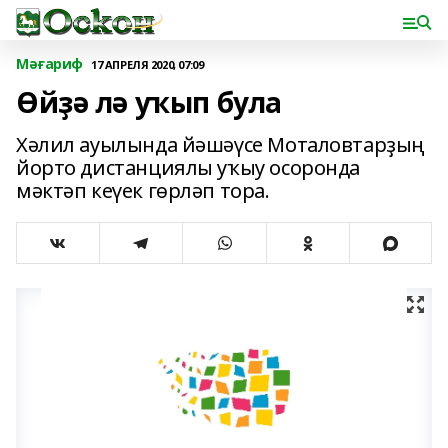
Мәғариф
17 АПРЕЛЯ 2020, 07:09
Өйҙә лә уҡып була
Хәлил ауылында йәшәүсе Моталовтарҙың
йорто дистанциялы уҡыу осоронда
мәктәп кеүек гөрләп тора.