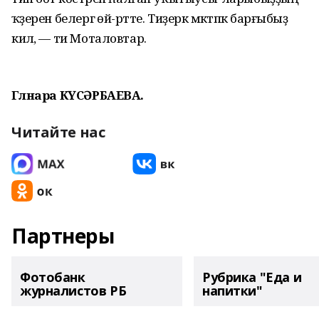
ҡәҙерен белергә өй-рәтте. Тиҙерәк мәктәпкә барғыбыҙ
килә, — ти Моталовтар.
Гөлнара КҮСӘРБАЕВА.
Читайте нас
Партнеры
Фотобанк
Рубрика "Еда и
журналистов РБ
напитки"