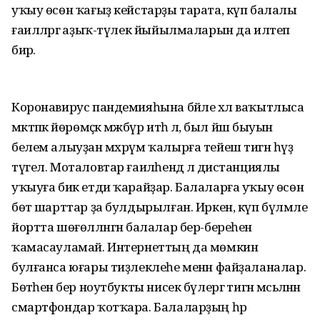
уҡыу өсөн ҡағыҙ кейстарҙы тарата, күп балалы
ғаиләләргә аҙыҡ-түлек йыйылмаларын да илтеп
бирә.
Коронавирус пандемияһына бәйле хәл ваҡытлыса
мәктәпкә йөрөмәҫкә мәжбүр итһә лә, был йәш быуын
белем алыуҙан мәхрүм ҡалырға тейеш тигән һүҙ
түгел. Моталовтар ғаиләһендә лә дистанциялы
уҡыуға бик етди ҡарайҙар. Балаларға уҡыу өсөн
бөтә шарттар ҙа булдырылған. Иркен, күп бүлмәле
йортта шөғөлләнгән балалар бер-береһенә
ҡамасауламай. Интернеттың да мөмкин
булғанса юғары тиҙлеклеһе менән файҙаланалар.
Бөтәһенә бер ноутбукты нисек бүлергә тигән мәсьәләнән
смартфондар ҡотҡара. Балаларҙың һәр