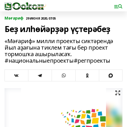
Мәғариф
29 ИЮНЯ 2020, 07:05
Беҙ илһөйәрҙәр үҫтерәбеҙ
«Мәғариф» милли проекты сиктәрендә
йыл аҙағына тиклем тағы бер проект
тормошҡа ашырыласаҡ.
#национальныепроекты#регпроекты