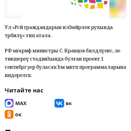
Ул «Рәсәй граждандарын илһөйәрлек рухында
тәрбиәләү» тип атала.
РФ мәғариф министры С. Кравцов билдәләүенсә, әле
тикшереү стадияһында булған проект 1
сентябргә әҙер буласаҡ һәм мәктәп программаларына
индереләсәк.
Читайте нас