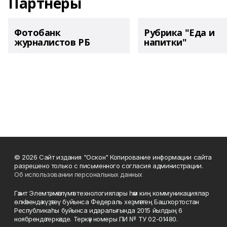
Партнеры
Фотобанк
Рубрика "Еда и
журналистов РБ
напитки"
© 2026 Сайт издания "Оскон" Копирование информации сайта
разрешено только с письменного согласия администрации.
Об использовании персональных данных
Гәзит Элемтә, мәғлүмәт технологиялары һәм киң коммуникациялар
өлкәһендә күҙәтеү буйынса Федераль хеҙмәттең Башҡортостан
Республикаһы буйынса идаралығында 2015 йылдың 6
ноябрендә теркәлде. Теркәү номеры ПИ № ТУ 02-01480.