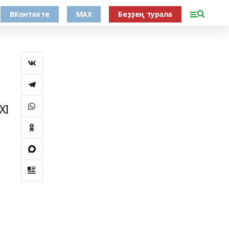
ВКонтакте
MAX
Беҙҙең турала
XI