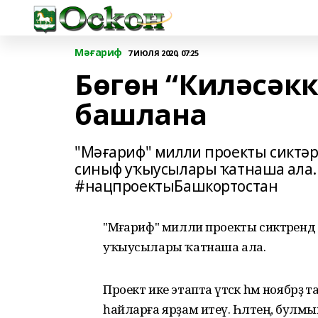
Мәғариф
7 ИЮЛЯ 2020, 07:25
Бөгөн “Киләсәкк
башлана
"Мәғариф" милли проекты сиктәре
cиныф уҡыусылары ҡатнаша ала
#нацпроектыБашкортостан
"Мәғариф" милли проекты сиктәрендә 
уҡыусылары ҡатнаша ала.
Проект ике этапта үтәсәк һәм ноябрҙә 
һайларға ярҙам итеү. Һәләтеңә, булм