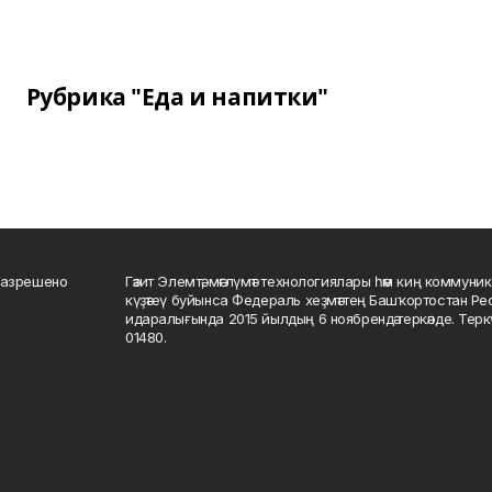
Рубрика "Еда и напитки"
разрешено
Гәзит Элемтә, мәғлүмәт технологиялары һәм киң коммуник
күҙәтеү буйынса Федераль хеҙмәттең Башҡортостан Р
идаралығында 2015 йылдың 6 ноябрендә теркәлде. Тер
01480.