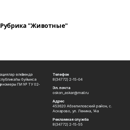
Рубрика "Животные"
ациялар өлкәһендә
Телефон
еспубликаһы буйынса
8(34772) 2-15-04
кәү номеры ПИ № ТУ 02-
Эл. почта
oskon_askar@mail.ru
Адрес
453620 Абзелиловский район, с.
Аскарово, ул. Ленина, 14а
Рекламная служба
8(34772) 2-15-55