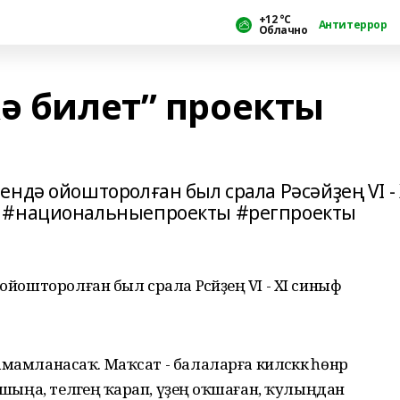
+12 °С
Антитеррор
Облачно
ә билет” проекты
ндә ойошторолған был срала Рәсәйҙең VI - 
. #национальныепроекты #регпроекты
ойошторолған был срала Рәсәйҙең VI - XI cиныф
тамамланасаҡ. Маҡсат - балаларға киләсәккә һөнәр
ышыңа, теләгеңә ҡарап, үҙеңә оҡшаған, ҡулыңдан