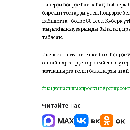
килерҙәй һөнәрҙе һайлаһаң, һәйбәтерәк
бирелгән тестарҙы үтеп, һөнәрҙәрҙе 
кабинетта - бөтәһе 60 тест. Күберәк 
ҡыҙыҡһыныуҙарыңды баһалап, практи
табасаҡ.
Икенсе этапта теге йәки был һөнәрҙе 
онлайн дәрестәрҙе теркәлмәйенсә лә ү
ҡатнашырға теләгән балаларҙы атай-әсә
#национальныепроекты
#регпроек
Читайте нас