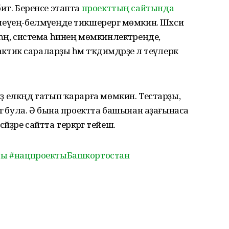
 бит. Беренсе этапта
проекттың сайтында
белеүең-белмәүеңде тикшерергә мөмкин. Шәхси
үтһәң, система һинең мөмкинлектәреңде,
к сараларҙы һәм тәҡдимдәрҙе лә теүәлерәк
үҙ елкәңдә татып ҡарарға мөмкин. Тестарҙы,
тергә була. Ә бына проектта башынан аҙағынаса
йҙәре сайтта теркәргә тейеш.
ты
#нацпроектыБашкортостан