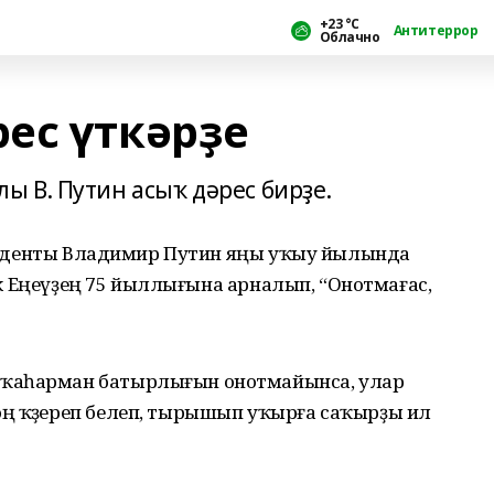
+23 °С
Антитеррор
Облачно
ес үткәрҙе
 В. Путин асыҡ дәрес бирҙе.
резиденты Владимир Путин яңы уҡыу йылында
өйөк Еңеүҙең 75 йыллығына арналып, “Онотмағас,
 ҡаһарман батырлығын онотмайынса, улар
ң ҡәҙереп белеп, тырышып уҡырға саҡырҙы ил