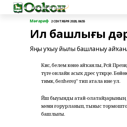
Мәғариф
2 СЕНТЯБРЯ 2020, 06:55
Ил башлығы дәр
Яңы уҡыу йылы башланыу айҡанлы
Кисә, белем көнө айҡанлы, Рәсәй П
тәүге онлайн асыҡ дәрес үткәрҙе. Б
тимәк, беләһегеҙ” тип атала ине ул.
Йәш быуынды атай-олатайҙарының
менән ғорурланып, тыныс тормошто
башлығы.