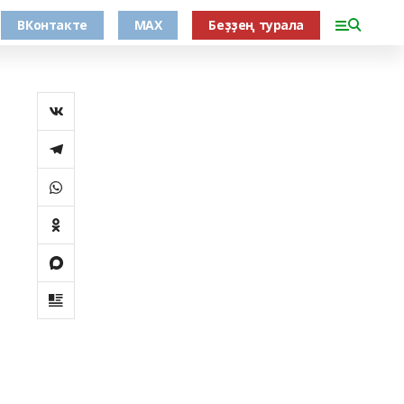
ВКонтакте
MAX
Беҙҙең турала