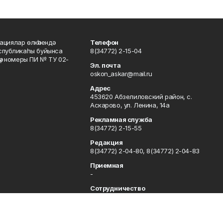
ациялар өлкәһендә
Телефон
еспубликаһы буйынса
8(34772) 2-15-04
кәү номеры ПИ № ТУ 02-
Эл. почта
oskon_askar@mail.ru
Адрес
453620 Абзелиловский район, с.
Аскарово, ул. Ленина, 14а
Рекламная служба
8(34772) 2-15-55
Редакция
8(34772) 2-04-80, 8(34772) 2-04-83
Приемная
-
Сотрудничество
8(34772) 2-04-80, 8(34772) 2-04-83
Отдел кадров
8(34772) 2-11-85