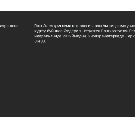
разрешено
Гәзит Элемтә, мәғлүмәт технологиялары һәм киң коммуник
күҙәтеү буйынса Федераль хеҙмәттең Башҡортостан Р
идаралығында 2015 йылдың 6 ноябрендә теркәлде. Тер
01480.