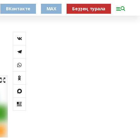
ВКонтакте
MAX
Беҙҙең турала