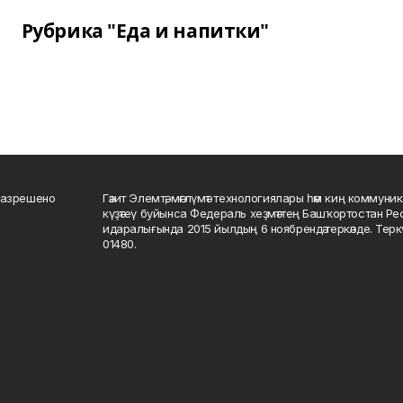
Рубрика "Еда и напитки"
разрешено
Гәзит Элемтә, мәғлүмәт технологиялары һәм киң коммуник
күҙәтеү буйынса Федераль хеҙмәттең Башҡортостан Р
идаралығында 2015 йылдың 6 ноябрендә теркәлде. Тер
01480.