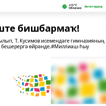
+15 °С
Антитеррор
Облачно
ште бишбармаҡ!
ып, Т. Кусимов исемендәге гимназияның
ҡ бешерергә өйрәнде.#Миллиаш-һыу