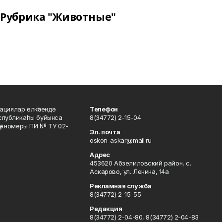
Рубрика "Животные"
ациялар өлкәһендә
Телефон
еспубликаһы буйынса
8(34772) 2-15-04
кәү номеры ПИ № ТУ 02-
Эл. почта
oskon_askar@mail.ru
Адрес
453620 Абзелиловский район, с.
Аскарово, ул. Ленина, 14а
Рекламная служба
8(34772) 2-15-55
Редакция
8(34772) 2-04-80, 8(34772) 2-04-83