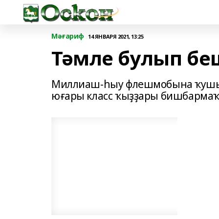
Мәғариф
14 ЯНВАРЯ 2021, 13:25
Тәмле булып бе
Миллиаш-һыу флешмобына ҡушыл
юғары класс ҡыҙҙары бишбарма