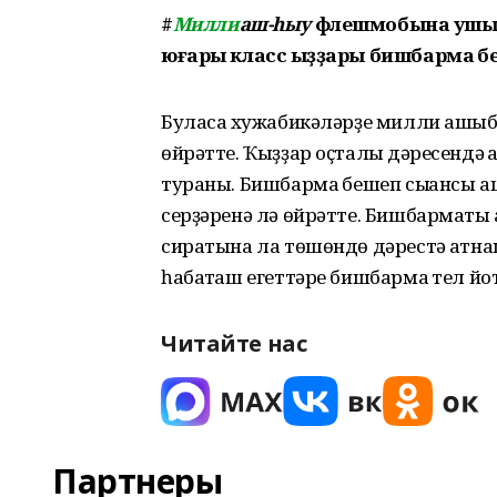
#
Милли
аш-һыу
флешмобына ҡушыл
юғары класс ҡыҙҙары бишбармаҡ б
Буласаҡ хужабикәләрҙе милли ашыб
өйрәтте. Ҡыҙҙар оҫталыҡ дәресендә 
тураны. Бишбармаҡ бешеп сыҡҡансы аш
серҙәренә лә өйрәтте. Бишбармаҡты
сиратына ла төшөндө дәрестә ҡат
һабаҡташ егеттәре бишбармаҡ тел йот
Читайте нас
Партнеры