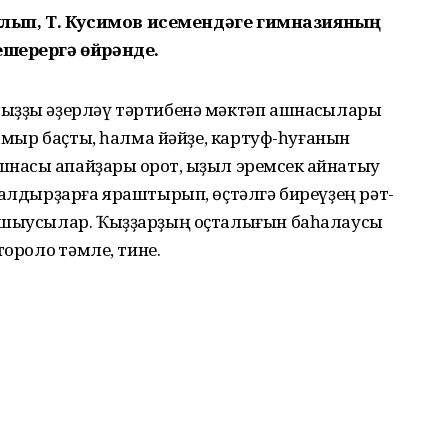
ып, Т. Кусимов исемендәге гимназияның
ешерергә өйрәнде.
ыҙҙы әҙерләү тәртибенә мәктәп ашнаҡсылары
ҡамыр баҫты, һалма йәйҙе, картуф-һуғанын
наҡсы апайҙары ҡорот, ҡыҙыл эремсек ҡайнатыу
 алдырҙарға яраштырып, өҫтәлгә биреүҙең рәт-
нашыусылар. Ҡыҙҙарҙың оҫталығын баһалаусы
оролоҡ тәмле, тине.