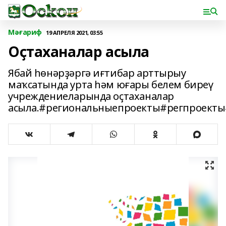
Мәғариф
19 АПРЕЛЯ 2021, 03:55
Оҫтаханалар асыла
Ябай һөнәрҙәргә иғтибар арттырыу
маҡсатында урта һәм юғары белем биреү
учреждениеларында оҫтаханалар
асыла.#региональныепроекты#регпроект