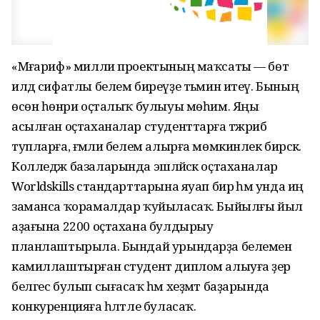
«Мәғариф» милли проектының маҡсаты — бөтә
илдә сифатлы белем биреүҙе тәьмин итеү. Бының
өсөн һөнәри оҫталыҡ булыуы мөһим. Яңы
асылған оҫтаханалар студенттарға тәжрибә
тупларға, ғәмәли белем алырға мөмкинлек бирәсәк.
Колледж базаларында эшләйәсәк оҫтаханалар
Worldskills стандарттарына яуап бирә һәм унда иң
заманса ҡорамалдар ҡуйыласаҡ. Быйылғы йыл
аҙағына 2200 оҫтахана булдырыу
планлаштырыла. Бындай урындарҙа белемен
камиллаштырған студент диплом алыуға әҙер
белгес булып сығасаҡ һәм хеҙмәт баҙарында
конкуренцияға һәләтле буласаҡ.