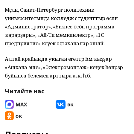
Мәҫәлән, Санкт-Петербург политехник
университетында колледж студенттыр өсөн
«Администратор», «Бизнес өсөн программа
ҡарарҙары», «Ай-Ти мөмкинлектәр», «1С
предприятие» кеүек оҫтаханалар эшләй.
Алтай крайында уҡыған егеттәр һәм ҡыҙҙар
«Ашхана эше», «Электромонтаж» кеңек һөнәрҙәр
буйынса белемен арттыра ала һ.б.
Читайте нас