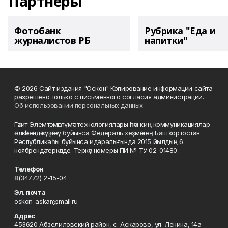
Партнеры
Фотобанк
Рубрика "Еда и
журналистов РБ
напитки"
© 2026 Сайт издания "Оскон" Копирование информации сайта
разрешено только с письменного согласия администрации.
Об использовании персональных данных
Гәзит Элемтә, мәғлүмәт технологиялары һәм киң коммуникациялар
өлкәһендә күҙәтеү буйынса Федераль хеҙмәттең Башҡортостан
Республикаһы буйынса идаралығында 2015 йылдың 6
ноябрендә теркәлде. Теркәү номеры ПИ № ТУ 02-01480.
Телефон
8(34772) 2-15-04
Эл. почта
oskon_askar@mail.ru
Адрес
453620 Абзелиловский район, с. Аскарово, ул. Ленина, 14а