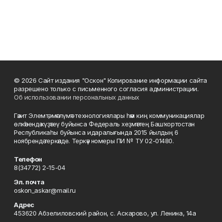
© 2026 Сайт издания "Оскон" Копирование информации сайта
разрешено только с письменного согласия администрации.
Об использовании персональных данных
Гәзит Элемтә, мәғлүмәт технологиялары һәм киң коммуникациялар
өлкәһендә күҙәтеү буйынса Федераль хеҙмәттең Башҡортостан
Республикаһы буйынса идаралығында 2015 йылдың 6
ноябрендә теркәлде. Теркәү номеры ПИ № ТУ 02-01480.
Телефон
8(34772) 2-15-04
Эл. почта
oskon_askar@mail.ru
Адрес
453620 Абзелиловский район, с. Аскарово, ул. Ленина, 14а