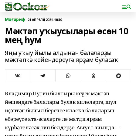
Мәғариф
21 АПРЕЛЯ 2021, 10:30
Мәктәп уҡыусылары өсөн 10
мең һум
Яңы уҡыу йылы алдынан балаларҙы
мәктәпкә кейендереүгә ярҙам буласаҡ
Владимир Путин былтырғы кеүек мәктәп
йәшендәге балалары булған ғаиләләргә, шул
иҫәптән быйыл беренсе класҡа балаларын
ебәреүсе ата-әсәләргә лә матди ярҙам
күрһәтеләсәк тип белдерҙе. Август айында —
уҡыу йылы алдынан һәр ғаиләгә 10 мең һум